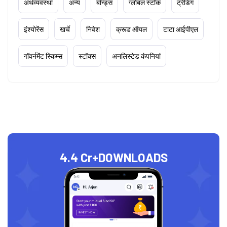
अर्थव्यवस्था
अन्य
बॉन्ड्स
ग्लोबल स्टॉक
ट्रेडिंग
इंश्योरेंस
खर्चे
निवेश
क्रूड ऑयल
टाटा आईपीएल
गॉवर्नमेंट स्किम्स
स्टॉक्स
अनलिस्टेड कंपनियां
4.4 Cr+
DOWNLOADS