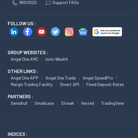
18001020
Support FAQs
FOLLOW US :
GROUP WEBSITES :
Angel One AMC
Ionic Wealth
OTHER LINKS :
Angel One APP
Angel One Trade
Angel SpeedPro
Margin Trading Facility
Smart API
Fixed Deposit Rates
PARTNERS :
Sensibull
Smallcase
Streak
Vested
TradingView
INDICES :