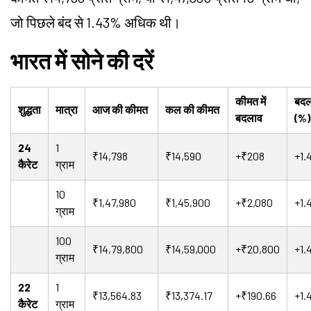
जो पिछले बंद से 1.43% अधिक थी।
भारत में सोने की दरें
कीमत में
बदल
शुद्धता
मात्रा
आज की कीमत
कल की कीमत
बदलाव
(%)
24
1
₹14,798
₹14,590
+₹208
+1.
कैरेट
ग्राम
10
₹1,47,980
₹1,45,900
+₹2,080
+1.
ग्राम
100
₹14,79,800
₹14,59,000
+₹20,800
+1.
ग्राम
22
1
₹13,564.83
₹13,374.17
+₹190.66
+1.
कैरेट
ग्राम