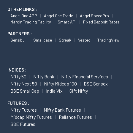
OTHER LINKS :
Angel One APP
Angel One Trade
Angel SpeedPro
Margin Trading Facility
Smart API
Fixed Deposit Rates
PARTNERS :
Sensibull
Smallcase
Streak
Vested
TradingView
INDICES :
Nifty 50
Nifty Bank
Nifty Financial Services
Nifty Next 50
Nifty Midcap 100
BSE Sensex
BSE Small Cap
India Vix
Gift Nifty
FUTURES :
Nifty Futures
Nifty Bank Futures
Midcap Nifty Futures
Reliance Futures
BSE Futures