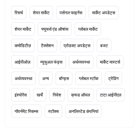
रिसर्च
शेयर मार्केट
पर्सनल फाइनेंस
मार्केट अपडेट्स
शेयर मार्केट
फ्यूचर्स एंड ऑप्शंस
ग्लोबल मार्केट
कमोडिटीज़
टैक्सेशन
प्रोडक्ट अपडेट्स
बजट
आईपीओज़
म्यूचुअल फंड्स
अर्थव्यवस्था
मार्केट मास्टर्स
अर्थव्यवस्था
अन्य
बॉन्ड्स
ग्लोबल स्टॉक
ट्रेडिंग
इंश्योरेंस
खर्चे
निवेश
क्रूड ऑयल
टाटा आईपीएल
गॉवर्नमेंट स्किम्स
स्टॉक्स
अनलिस्टेड कंपनियां