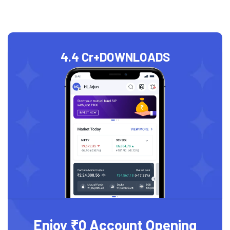
4.4 Cr+
DOWNLOADS
Enjoy ₹0 Account Opening