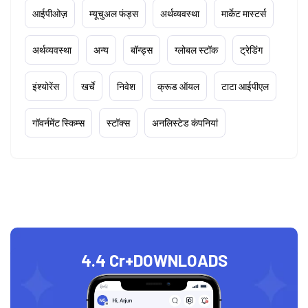
आईपीओज़
म्यूचुअल फंड्स
अर्थव्यवस्था
मार्केट मास्टर्स
अर्थव्यवस्था
अन्य
बॉन्ड्स
ग्लोबल स्टॉक
ट्रेडिंग
इंश्योरेंस
खर्चे
निवेश
क्रूड ऑयल
टाटा आईपीएल
गॉवर्नमेंट स्किम्स
स्टॉक्स
अनलिस्टेड कंपनियां
4.4 Cr+
DOWNLOADS