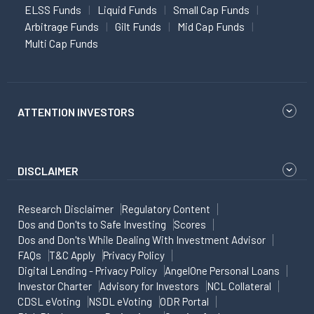
ELSS Funds
Liquid Funds
Small Cap Funds
Arbitrage Funds
Gilt Funds
Mid Cap Funds
Multi Cap Funds
ATTENTION INVESTORS
DISCLAIMER
Research Disclaimer
Regulatory Content
Dos and Don'ts to Safe Investing
Scores
Dos and Don'ts While Dealing With Investment Advisor
FAQs
T&C Apply
Privacy Policy
Digital Lending - Privacy Policy
AngelOne Personal Loans
Investor Charter
Advisory for Investors
NCL Collateral
CDSL eVoting
NSDL eVoting
ODR Portal