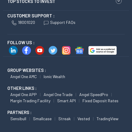
TOP STOCKS TO INVEST
CUSTOMER SUPPORT :
18001020
Support FAQs
FOLLOW US :
GROUP WEBSITES :
Angel One AMC
Ionic Wealth
OTHER LINKS :
Angel One APP
Angel One Trade
Angel SpeedPro
Margin Trading Facility
Smart API
Fixed Deposit Rates
PARTNERS :
Sensibull
Smallcase
Streak
Vested
TradingView