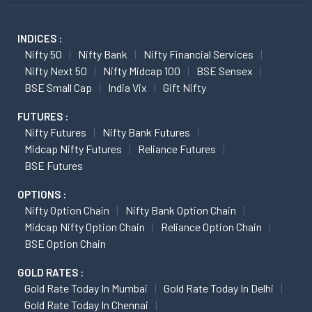
INDICES :
Nifty 50
Nifty Bank
Nifty Financial Services
Nifty Next 50
Nifty Midcap 100
BSE Sensex
BSE Small Cap
India Vix
Gift Nifty
FUTURES :
Nifty Futures
Nifty Bank Futures
Midcap Nifty Futures
Reliance Futures
BSE Futures
OPTIONS :
Nifty Option Chain
Nifty Bank Option Chain
Midcap Nifty Option Chain
Reliance Option Chain
BSE Option Chain
GOLD RATES :
Gold Rate Today In Mumbai
Gold Rate Today In Delhi
Gold Rate Today In Chennai