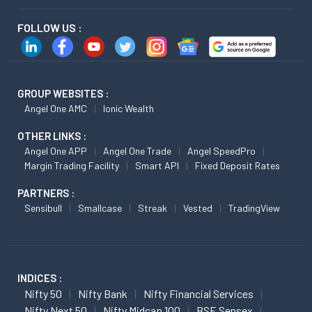
FOLLOW US :
GROUP WEBSITES :
Angel One AMC
Ionic Wealth
OTHER LINKS :
Angel One APP
Angel One Trade
Angel SpeedPro
Margin Trading Facility
Smart API
Fixed Deposit Rates
PARTNERS :
Sensibull
Smallcase
Streak
Vested
TradingView
INDICES :
Nifty 50
Nifty Bank
Nifty Financial Services
Nifty Next 50
Nifty Midcap 100
BSE Sensex