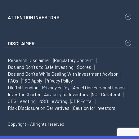
ATTENTION INVESTORS
DISCLAIMER
Research Disclaimer
Regulatory Content
Dos and Don'ts to Safe Investing
Scores
Dos and Don'ts While Dealing With Investment Advisor
FAQs
T&C Apply
Privacy Policy
Digital Lending - Privacy Policy
Angel One Personal Loans
Investor Charter
Advisory for Investors
NCL Collateral
CDSL eVoting
NSDL eVoting
ODR Portal
Risk Disclosure on Derivatives
Caution for Investors
Copyright - All rights reserved