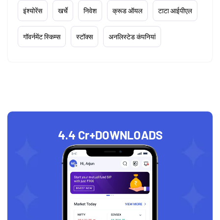
इंश्योरेंस
खर्चे
निवेश
क्रूड ऑयल
टाटा आईपीएल
गॉवर्नमेंट स्किम्स
स्टॉक्स
अनलिस्टेड कंपनियां
4.4 Cr+
DOWNLOADS