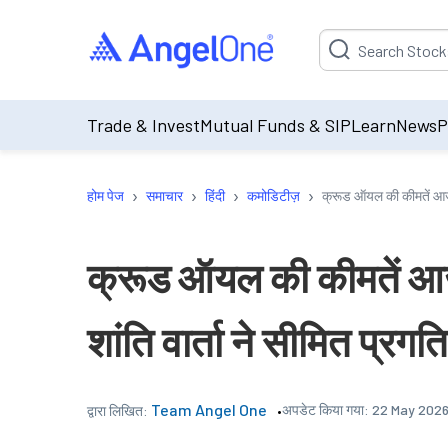
Suggestion will be p
Trade & Invest
Mutual Funds & SIP
Learn
News
P
›
›
›
›
होम पेज
समाचार
हिंदी
कमोडिटीज़
क्रूड ऑयल की कीमतें आज ब
क्रूड ऑयल की कीमतें आज 
शांति वार्ता ने सीमित प्र
Team Angel One
अपडेट किया गया:
22 May 2026
द्वारा लिखित: