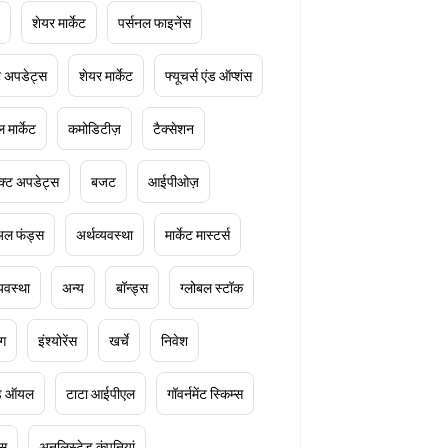
शेयर मार्केट
पर्सनल फाइनेंस
ेट अपडेट्स
शेयर मार्केट
फ्यूचर्स एंड ऑप्शंस
 मार्केट
कमोडिटीज़
टैक्सेशन
क्ट अपडेट्स
बजट
आईपीओज़
ुअल फंड्स
अर्थव्यवस्था
मार्केट मास्टर्स
्यवस्था
अन्य
बॉन्ड्स
ग्लोबल स्टॉक
ंग
इंश्योरेंस
खर्चे
निवेश
ूड ऑयल
टाटा आईपीएल
गॉवर्नमेंट स्किम्स
्स
अनलिस्टेड कंपनियां