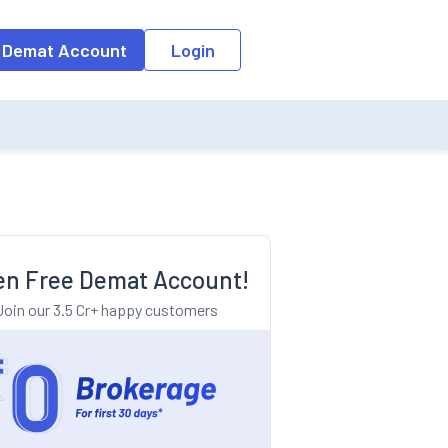
o the input field, the suggestion list will be updated as per the keyw
 Demat Account
Login
n Free Demat Account!
Join our 3.5 Cr+ happy customers