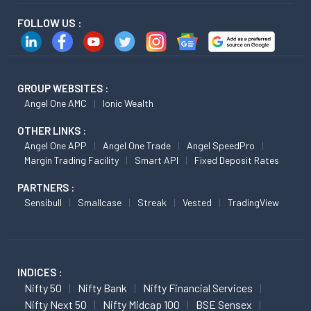
FOLLOW US :
GROUP WEBSITES :
Angel One AMC
Ionic Wealth
OTHER LINKS :
Angel One APP
Angel One Trade
Angel SpeedPro
Margin Trading Facility
Smart API
Fixed Deposit Rates
PARTNERS :
Sensibull
Smallcase
Streak
Vested
TradingView
INDICES :
Nifty 50
Nifty Bank
Nifty Financial Services
Nifty Next 50
Nifty Midcap 100
BSE Sensex