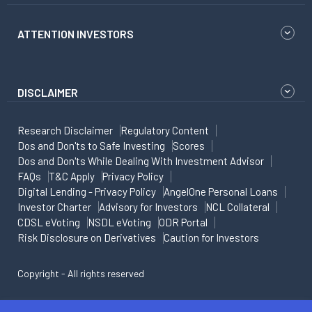
ATTENTION INVESTORS
DISCLAIMER
Research Disclaimer
Regulatory Content
Dos and Don'ts to Safe Investing
Scores
Dos and Don'ts While Dealing With Investment Advisor
FAQs
T&C Apply
Privacy Policy
Digital Lending - Privacy Policy
AngelOne Personal Loans
Investor Charter
Advisory for Investors
NCL Collateral
CDSL eVoting
NSDL eVoting
ODR Portal
Risk Disclosure on Derivatives
Caution for Investors
Copyright - All rights reserved