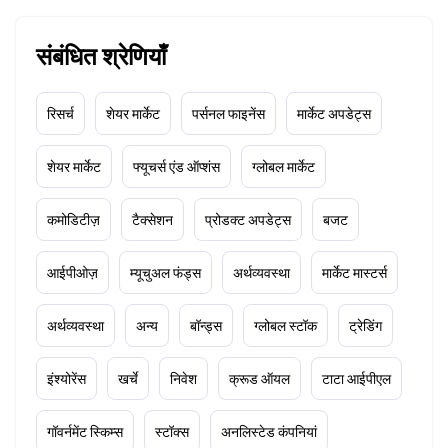
संबंधित श्रेणियाँ
रिसर्च
शेयर मार्केट
पर्सनल फाइनेंस
मार्केट अपडेट्स
शेयर मार्केट
फ्यूचर्स एंड ऑप्शंस
ग्लोबल मार्केट
कमोडिटीज़
टैक्सेशन
प्रोडक्ट अपडेट्स
बजट
आईपीओज़
म्यूचुअल फंड्स
अर्थव्यवस्था
मार्केट मास्टर्स
अर्थव्यवस्था
अन्य
बॉन्ड्स
ग्लोबल स्टॉक
ट्रेडिंग
इंश्योरेंस
खर्चे
निवेश
क्रूड ऑयल
टाटा आईपीएल
गॉवर्नमेंट स्किम्स
स्टॉक्स
अनलिस्टेड कंपनियां