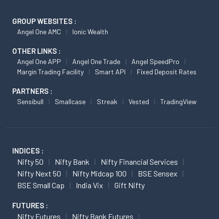
GROUP WEBSITES :
Angel One AMC
Ionic Wealth
OTHER LINKS :
Angel One APP
Angel One Trade
Angel SpeedPro
Margin Trading Facility
Smart API
Fixed Deposit Rates
PARTNERS :
Sensibull
Smallcase
Streak
Vested
TradingView
INDICES :
Nifty 50
Nifty Bank
Nifty Financial Services
Nifty Next 50
Nifty Midcap 100
BSE Sensex
BSE Small Cap
India Vix
Gift Nifty
FUTURES :
Nifty Futures
Nifty Bank Futures