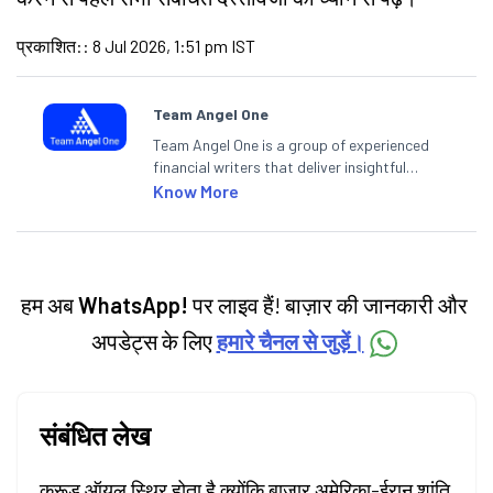
प्रकाशित:
:
8 Jul 2026, 1:51 pm IST
Team Angel One
Team Angel One is a group of experienced
financial writers that deliver insightful
articles on the stock market, IPO, economy,
Know More
personal finance, commodities and related
categories.
हम अब
WhatsApp!
पर लाइव हैं! बाज़ार की जानकारी और
अपडेट्स के लिए
हमारे चैनल से जुड़ें।
संबंधित लेख
क्रूड ऑयल स्थिर होता है क्योंकि बाजार अमेरिका-ईरान शांति