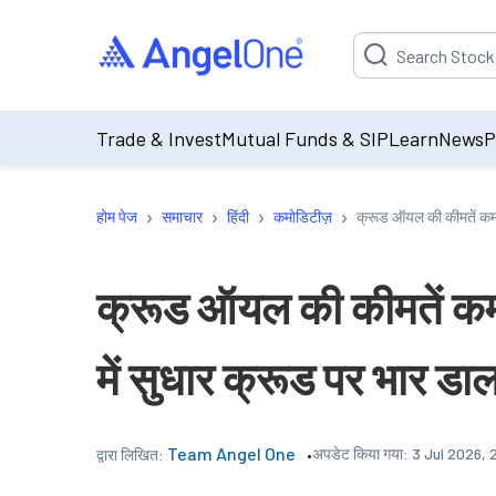
Suggestion will be p
Trade & Invest
Mutual Funds & SIP
Learn
News
P
›
›
›
›
होम पेज
समाचार
हिंदी
कमोडिटीज़
क्रूड ऑयल की कीमतें कम हु
क्रूड ऑयल की कीमतें कम हु
में सुधार क्रूड पर भार डा
Team Angel One
अपडेट किया गया:
3 Jul 2026, 
द्वारा लिखित: