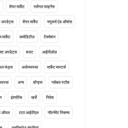
शेयर मार्केट
पर्सनल फाइनेंस
ेट अपडेट्स
शेयर मार्केट
फ्यूचर्स एंड ऑप्शंस
 मार्केट
कमोडिटीज़
टैक्सेशन
क्ट अपडेट्स
बजट
आईपीओज़
ुअल फंड्स
अर्थव्यवस्था
मार्केट मास्टर्स
्यवस्था
अन्य
बॉन्ड्स
ग्लोबल स्टॉक
ंग
इंश्योरेंस
खर्चे
निवेश
ूड ऑयल
टाटा आईपीएल
गॉवर्नमेंट स्किम्स
्स
अनलिस्टेड कंपनियां