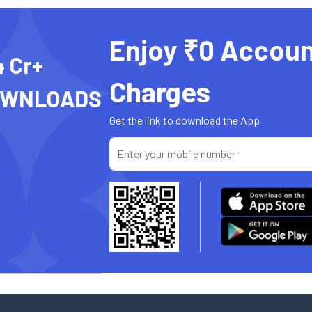
Enjoy ₹0 Accoun
4 Cr+
Charges
OWNLOADS
Get the link to download the App