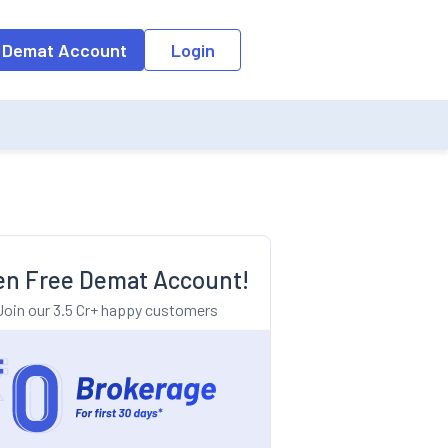
o the input field, the suggestion list will be updated as per the keyw
 Demat Account
Login
n Free Demat Account!
Join our 3.5 Cr+ happy customers