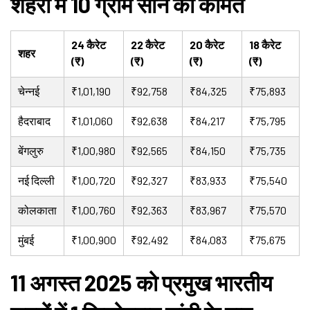
शहरों में 10 ग्राम सोने की कीमतें
24 कैरेट
22 कैरेट
20 कैरेट
18 कैरेट
शहर
(₹)
(₹)
(₹)
(₹)
चेन्नई
₹1,01,190
₹92,758
₹84,325
₹75,893
हैदराबाद
₹1,01,060
₹92,638
₹84,217
₹75,795
बेंगलुरु
₹1,00,980
₹92,565
₹84,150
₹75,735
नई दिल्ली
₹1,00,720
₹92,327
₹83,933
₹75,540
कोलकाता
₹1,00,760
₹92,363
₹83,967
₹75,570
मुंबई
₹1,00,900
₹92,492
₹84,083
₹75,675
11 अगस्त 2025 को प्रमुख भारतीय