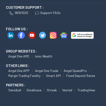
CUSTOMER SUPPORT :
18001020
Support FAQs
FOLLOW US :
GROUP WEBSITES :
Angel One AMC
Ionic Wealth
OTHER LINKS :
Angel One APP
Angel One Trade
Angel SpeedPro
Margin Trading Facility
Smart API
Fixed Deposit Rates
PARTNERS :
Sensibull
Smallcase
Streak
Vested
TradingView