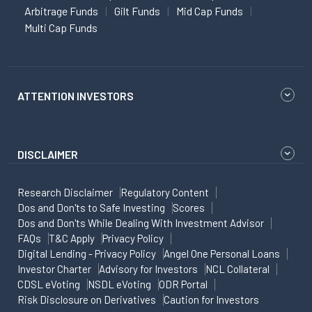
Arbitrage Funds
Gilt Funds
Mid Cap Funds
Multi Cap Funds
ATTENTION INVESTORS
DISCLAIMER
Research Disclaimer
Regulatory Content
Dos and Don'ts to Safe Investing
Scores
Dos and Don'ts While Dealing With Investment Advisor
FAQs
T&C Apply
Privacy Policy
Digital Lending - Privacy Policy
Angel One Personal Loans
Investor Charter
Advisory for Investors
NCL Collateral
CDSL eVoting
NSDL eVoting
ODR Portal
Risk Disclosure on Derivatives
Caution for Investors