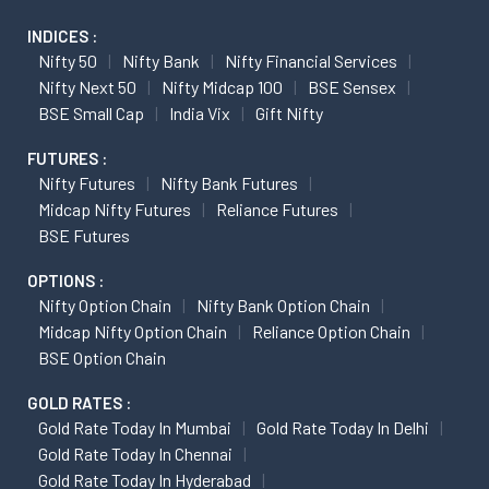
INDICES :
Nifty 50
Nifty Bank
Nifty Financial Services
Nifty Next 50
Nifty Midcap 100
BSE Sensex
BSE Small Cap
India Vix
Gift Nifty
FUTURES :
Nifty Futures
Nifty Bank Futures
Midcap Nifty Futures
Reliance Futures
BSE Futures
OPTIONS :
Nifty Option Chain
Nifty Bank Option Chain
Midcap Nifty Option Chain
Reliance Option Chain
BSE Option Chain
GOLD RATES :
Gold Rate Today In Mumbai
Gold Rate Today In Delhi
Gold Rate Today In Chennai
Gold Rate Today In Hyderabad