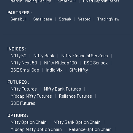
Margin Trading Facility
Smart API
Fixed Deposit Rates
PARTNERS :
Sensibull
Smallcase
Streak
Vested
TradingView
INDICES :
Nifty 50
Nifty Bank
Nifty Financial Services
Nifty Next 50
Nifty Midcap 100
BSE Sensex
BSE Small Cap
India Vix
Gift Nifty
FUTURES :
Nifty Futures
Nifty Bank Futures
Midcap Nifty Futures
Reliance Futures
BSE Futures
OPTIONS :
Nifty Option Chain
Nifty Bank Option Chain
Midcap Nifty Option Chain
Reliance Option Chain