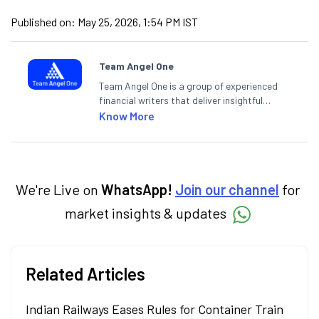
Published on:
May 25, 2026, 1:54 PM IST
Team Angel One
Team Angel One is a group of experienced
financial writers that deliver insightful
articles on the stock market, IPO, economy,
Know More
personal finance, commodities and related
categories.
We're Live on
WhatsApp!
Join our channel
for
market insights & updates
Related Articles
Indian Railways Eases Rules for Container Train