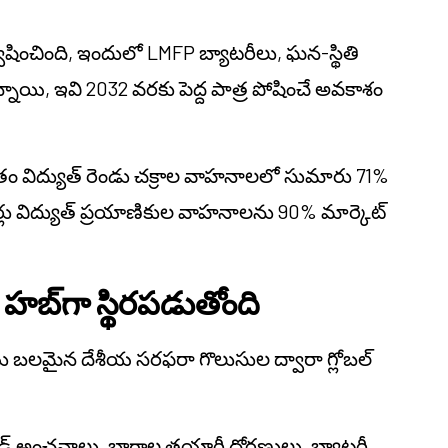
షించింది, ఇందులో LMFP బ్యాటరీలు, ఘన-స్థితి
యి, ఇవి 2032 వరకు పెద్ద పాత్ర పోషించే అవకాశం
ుతం విద్యుత్ రెండు చక్రాల వాహనాలలో సుమారు 71%
ు విద్యుత్ ప్రయాణికుల వాహనాలను 90% మార్కెట్
హబ్‌గా స్థిరపడుతోంది
ు బలమైన దేశీయ సరఫరా గొలుసుల ద్వారా గ్లోబల్
మాండ్ అంచనాలు, భాగాల తయారీ ధోరణులు, బ్యాటరీ