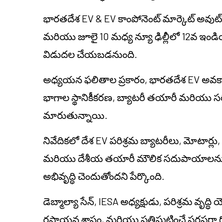
భారతదేశ EV & EV కాంపోనెంట్ మార్కెట్ అవుట్‌లు
మరియు జూలై 10 మధ్య న్యూ ఢిల్లీలో 12వ ఇండియ
విడుదల చేయబడనుంది.
అధ్యయన ఫలితాల ప్రకారం, భారతదేశ EV అవకాశా
భాగాల స్థానికీకరణ, బ్యాటరీ తయారీ మరియు సరఫ
మారుతున్నాయి.
నివేదికలో దేశ EV పరిశ్రమ బ్యాటరీలు, మోటార్లు,
మరియు దేశీయ తయారీ మౌలిక సదుపాయాలను కవర్ చ
అభివృద్ధి చెందుతోందని పేర్కొంది.
డెబ్మాల్యా సేన్, IESA అధ్యక్షుడు, పరిశ్రమ వృద
రసాయన శాస్త్రం, మరియు ప్రతిఘటించే సరఫరా గ