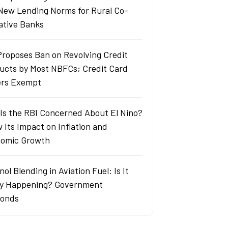
New Lending Norms for Rural Co-
ative Banks
Proposes Ban on Revolving Credit
ucts by Most NBFCs; Credit Card
ers Exempt
Is the RBI Concerned About El Nino?
 Its Impact on Inflation and
omic Growth
ol Blending in Aviation Fuel: Is It
ly Happening? Government
onds