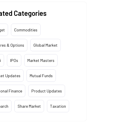
ated Categories
get
Commodities
res & Options
Global Market
i
IPOs
Market Masters
ket Updates
Mutual Funds
onal Finance
Product Updates
earch
Share Market
Taxation