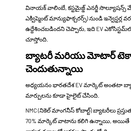
వినాయక్ వాలింబే, కస్టమైజ్డ్ ఎనర్జీ సొల్యూషన్స్ మ
ఎక్విప్మెంట్ మాన్యుఫాక్చరర్స్) నుండి ఇన్వెస్టర్
ఉద్దేశించబడిందని చెప్పారు, ఇది EV ఎకోసిస్టమ్‌
చూస్తోంది.
బ్యాటరీ మరియు మోటార్ టెక్న
చెందుతున్నాయి
అధ్యయనం భారతదేశ EV మార్కెట్ అంతటా బ్య
మార్పులను కూడా హైలైట్ చేసింది.
NMC (నికెల్ మాంగనీస్ కోబాల్ట్) బ్యాటరీలు ప్ర
70% మార్కెట్ వాటాను కలిగి ఉన్నాయి, అయితే 