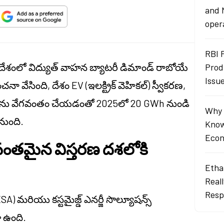
and 
oper
RBI 
తదేశంలో విద్యుత్ వాహన బ్యాటరీ డిమాండ్ రాబోయే
Prod
Issu
సింది, దేశం EV (ఇలక్ట్రిక్ వెహికల్) స్వీకరణ,
ాలను వేగవంతం చేయడంతో 2025లో 20 GWh నుండి
Why 
నుంది.
Know
Econ
వంతమైన విస్తరణ దశలోకి
Ethan
Real
Resp
) మరియు కస్టమైజ్డ్ ఎనర్జీ సొల్యూషన్స్
 ఉంది.