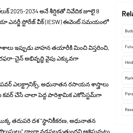
క్ 2025-2034 అనే శీర్షికతో నివేదిక జూలై 8
Rel
ా ఎనర్జీ స్టోరేజ్ వీక్ (IESW) ఈవెంట్ సమయంలో
Bud
లు ఇప్పుడు వాహన తయారీకి మించి విస్తరించి,
Futu
రా-చైన్ అభివృద్ధి వైపు ఎక్కువగా
Hind
Mar
 పవర్ ఎలక్ట్రానిక్స్, అధునాతన రసాయన శాస్త్రాలు
ేసే చాలా పెద్ద పారిశ్రామిక ఎకోసిస్టమ్‌గా
Pers
Res
్ధి యొక్క తదుపరి దశ "స్థానికీకరణ, అధునాతన
ొలుసులు" ద్వారా నడపబడుతుందని ఆశిస్తున్నట్లు