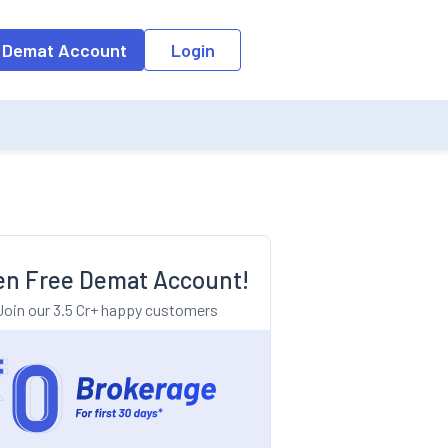
o the input field, the suggestion list will be updated as per the keyw
 Demat Account
Login
n Free Demat Account!
Join our 3.5 Cr+ happy customers