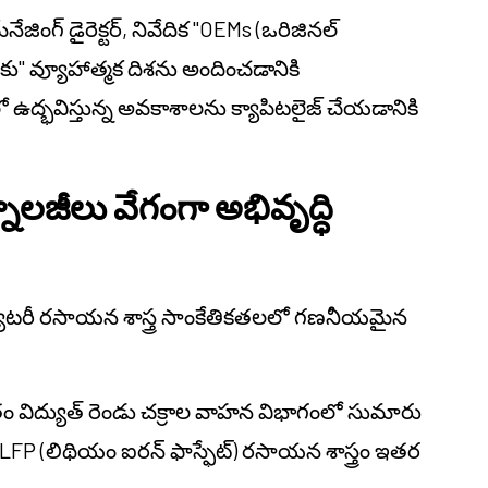
ేనేజింగ్ డైరెక్టర్, నివేదిక "OEMs (ఒరిజినల్
ల వరకు" వ్యూహాత్మక దిశను అందించడానికి
లో ఉద్భవిస్తున్న అవకాశాలను క్యాపిటలైజ్ చేయడానికి
ాలజీలు వేగంగా అభివృద్ధి
ాటరీ రసాయన శాస్త్ర సాంకేతికతలలో గణనీయమైన
స్తుతం విద్యుత్ రెండు చక్రాల వాహన విభాగంలో సుమారు
LFP (లిథియం ఐరన్ ఫాస్ఫేట్) రసాయన శాస్త్రం ఇతర