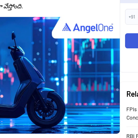
వేస్తోంది.
+91
Rel
FPIs
Conc
RBI 