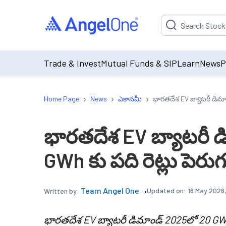
Suggestion will be p
Trade & Invest
Mutual Funds & SIP
Learn
News
P
›
›
›
Home Page
News
ఎకానమీ
భారతదేశ EV బ్యాటరీ డిమా
భారతదేశ EV బ్యాటరీ డ
GWh కు పది రెట్లు పె
Team Angel One
Updated on:
16 May 2026
Written by:
భారతదేశ EV బ్యాటరీ డిమాండ్ 2025లో 20 GW