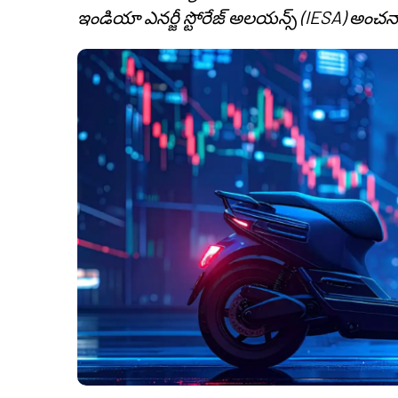
ఇండియా ఎనర్జీ స్టోరేజ్ అలయన్స్ (IESA) అంచనా 