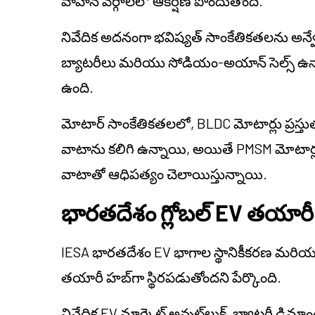
వాహన వర్గాలలో ఆకర్షణ పొందుతోంది.
నివేదిక అదనంగా భవిష్యత్ సాంకేతికతలను అన్వే
బ్యాటరీలు మరియు సోడియం-అయాన్ సెల్స్ ఉన్నా
ఉంది.
మోటార్ సాంకేతికతలలో, BLDC మోటార్లు ప్రస్త
వాటాను కలిగి ఉన్నాయి, అయితే PMSM మోటార్ల
వాటాతో ఆధిపత్యం చెలాయిస్తున్నాయి.
భారతదేశం గ్లోబల్ EV తయారీ 
IESA భారతదేశం EV భాగాల స్థానికీకరణ మరియ
తయారీ హబ్‌గా స్థిరపడుతోందని పేర్కొంది.
నివేదిక EV మార్కెట్ అవుట్‌లుక్, బ్యాటరీ డి