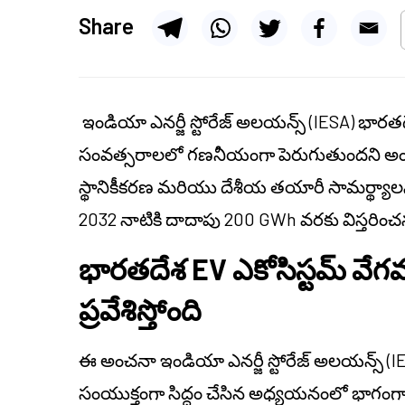
Share
ఇండియా ఎనర్జీ స్టోరేజ్ అలయన్స్ (IESA) భార
సంవత్సరాలలో గణనీయంగా పెరుగుతుందని అంచనా వే
స్థానికీకరణ మరియు దేశీయ తయారీ సామర్థ్య
2032 నాటికి దాదాపు 200 GWh వరకు విస్తరించ
భారతదేశ EV ఎకోసిస్టమ్ వేగ
ప్రవేశిస్తోంది
ఈ అంచనా ఇండియా ఎనర్జీ స్టోరేజ్ అలయన్స్ (IESA
సంయుక్తంగా సిద్ధం చేసిన అధ్యయనంలో భాగంగా