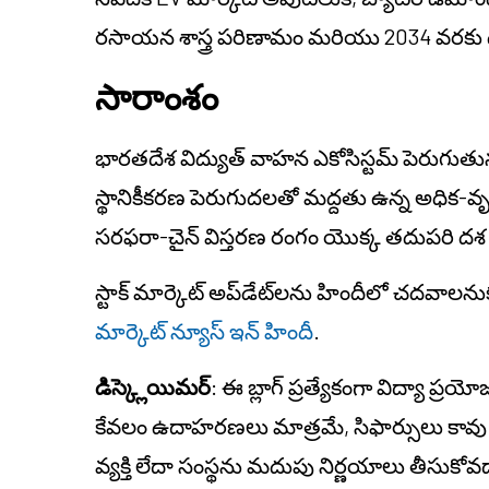
రసాయన శాస్త్ర పరిణామం మరియు 2034 వరకు దీర
సారాంశం
భారతదేశ విద్యుత్ వాహన ఎకోసిస్టమ్ పెరుగుతు
స్థానికీకరణ పెరుగుదలతో మద్దతు ఉన్న అధిక-వృద
సరఫరా-చైన్ విస్తరణ రంగం యొక్క తదుపరి దశ వృద
స్టాక్ మార్కెట్ అప్‌డేట్‌లను హిందీలో చదవాలన
మార్కెట్ న్యూస్ ఇన్ హిందీ
.
డిస్క్లెయిమర్
: ఈ బ్లాగ్ ప్రత్యేకంగా విద్యా ప్
కేవలం ఉదాహరణలు మాత్రమే, సిఫార్సులు కావు. 
వ్యక్తి లేదా సంస్థను మదుపు నిర్ణయాలు తీసుకోవ