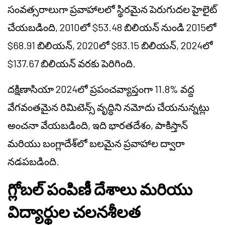
సంవత్సరాలుగా ప్రవాహాలలో స్థిరమైన పెరుగుదల హైలైట్
చేయబడింది, 2010లో $53.48 బిలియన్ నుండి 2015లో
$68.91 బిలియన్, 2020లో $83.15 బిలియన్, 2024లో
$137.67 బిలియన్ వరకు పెరిగింది.
దక్షిణాసియా 2024లో ప్రపంచవ్యాప్తంగా 11.8% వద్ద
వేగవంతమైన రిమిటెన్స్ వృద్ధిని నమోదు చేయనున్నట్లు
అంచనా వేయబడింది, ఇది భారతదేశం, పాకిస్తాన్
మరియు బంగ్లాదేశ్‌లో బలమైన ప్రవాహాల ద్వారా
నడపబడింది.
గ్లోబల్ పంపిణీ దేశాలు మరియు
విద్యార్థుల చలనశీలత