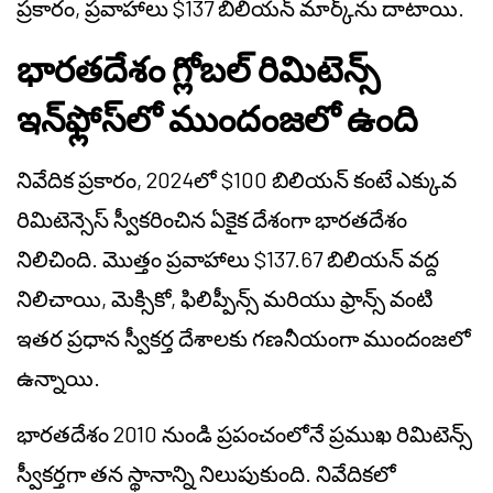
ప్రకారం, ప్రవాహాలు $137 బిలియన్ మార్క్‌ను దాటాయి.
భారతదేశం గ్లోబల్ రిమిటెన్స్
ఇన్‌ఫ్లోస్‌లో ముందంజలో ఉంది
నివేదిక ప్రకారం, 2024లో $100 బిలియన్ కంటే ఎక్కువ
రిమిటెన్సెస్ స్వీకరించిన ఏకైక దేశంగా భారతదేశం
నిలిచింది. మొత్తం ప్రవాహాలు $137.67 బిలియన్ వద్ద
నిలిచాయి, మెక్సికో, ఫిలిప్పీన్స్ మరియు ఫ్రాన్స్ వంటి
ఇతర ప్రధాన స్వీకర్త దేశాలకు గణనీయంగా ముందంజలో
ఉన్నాయి.
భారతదేశం 2010 నుండి ప్రపంచంలోనే ప్రముఖ రిమిటెన్స్
స్వీకర్తగా తన స్థానాన్ని నిలుపుకుంది. నివేదికలో