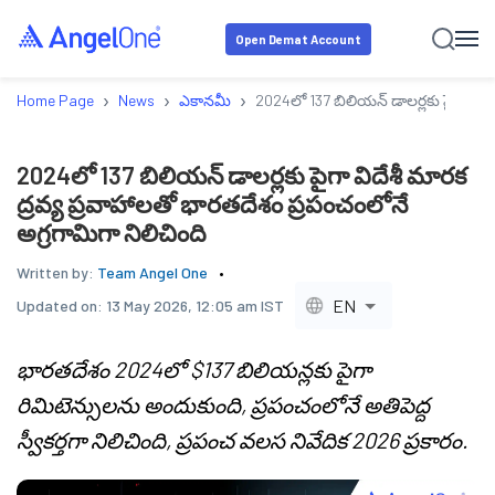
Open Demat Account
›
›
›
Home Page
News
ఎకానమీ
2024లో 137 బిలియన్ డాలర్లకు పైగా విదే
2024లో 137 బిలియన్ డాలర్లకు పైగా విదేశీ మారక
ద్రవ్య ప్రవాహాలతో భారతదేశం ప్రపంచంలోనే
అగ్రగామిగా నిలిచింది
Written by:
Team Angel One
EN
Updated on:
13 May 2026, 12:05 am IST
భారతదేశం 2024లో $137 బిలియన్లకు పైగా
రిమిటెన్సులను అందుకుంది, ప్రపంచంలోనే అతిపెద్ద
స్వీకర్తగా నిలిచింది, ప్రపంచ వలస నివేదిక 2026 ప్రకారం.