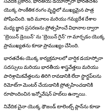
నివేదిక ప్రకారం, భారతీయ డయాస్పోరా భారతదేశం
యొక్క సాంకేతిక రంగం వృద్ధిలో ముఖ్యమైన పాత్ర
పోషించింది. ఇది మూలం మరియు గమ్యదేశ దేశాల
మధ్య జ్ఞాన ప్రసరణను ప్రోత్సహించే విధానాల ద్వారా
"బ్రెయిన్ డ్రెయిన్" ను "బ్రెయిన్ గైన్" గా మార్చడం యొక్క
ప్రాముఖ్యతను కూడా ప్రాముఖ్యం చేసింది.
భారతదేశం యొక్క కార్యక్రమాలలో వార్షిక డయాస్పోరా
సదస్సులు మరియు భారతీయ శాస్త్రవేత్తలు మరియు
పారిశ్రామికవేత్తలను తిరిగి రావడానికి లేదా స్టార్టప్‌లను
రిమోట్‌గా మెంటర్ చేయడానికి ప్రోత్సహించడానికి
రూపొందించిన ఇన్నోవేషన్ హబ్‌లు ఉన్నాయి.
నివేదిక చైనా యొక్క థౌజండ్ టాలెంట్స్ ప్లాన్‌ను కూడా