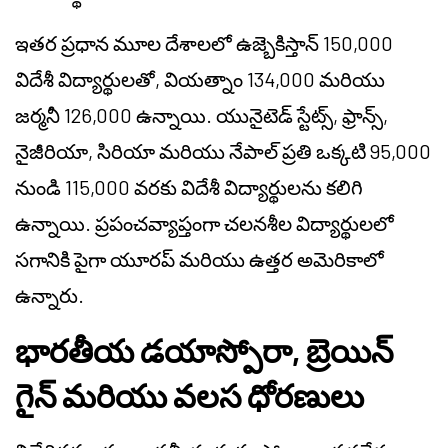
ఇతర ప్రధాన మూల దేశాలలో ఉజ్బెకిస్తాన్ 150,000
విదేశీ విద్యార్థులతో, వియత్నాం 134,000 మరియు
జర్మనీ 126,000 ఉన్నాయి. యునైటెడ్ స్టేట్స్, ఫ్రాన్స్,
నైజీరియా, సిరియా మరియు నేపాల్ ప్రతి ఒక్కటి 95,000
నుండి 115,000 వరకు విదేశీ విద్యార్థులను కలిగి
ఉన్నాయి. ప్రపంచవ్యాప్తంగా చలనశీల విద్యార్థులలో
సగానికి పైగా యూరప్ మరియు ఉత్తర అమెరికాలో
ఉన్నారు.
భారతీయ డయాస్పోరా, బ్రెయిన్
గైన్ మరియు వలస ధోరణులు