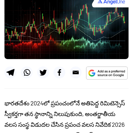
భారతదేశం 2024లో ప్రపంచంలోనే అతిపెద్ద రిమిటెన్సెస్
స్వీకర్తగా తన స్థానాన్ని నిలుపుకుంది, అంతర్జాతీయ
వలస సంస్థ విడుదల చేసిన ప్రపంచ వలస నివేదిక 2026