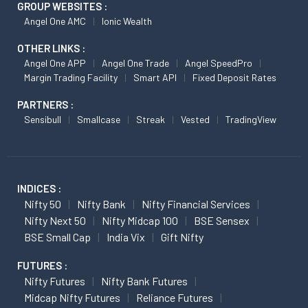
GROUP WEBSITES :
Angel One AMC
Ionic Wealth
OTHER LINKS :
Angel One APP
Angel One Trade
Angel SpeedPro
Margin Trading Facility
Smart API
Fixed Deposit Rates
PARTNERS :
Sensibull
Smallcase
Streak
Vested
TradingView
INDICES :
Nifty 50
Nifty Bank
Nifty Financial Services
Nifty Next 50
Nifty Midcap 100
BSE Sensex
BSE Small Cap
India Vix
Gift Nifty
FUTURES :
Nifty Futures
Nifty Bank Futures
Midcap Nifty Futures
Reliance Futures