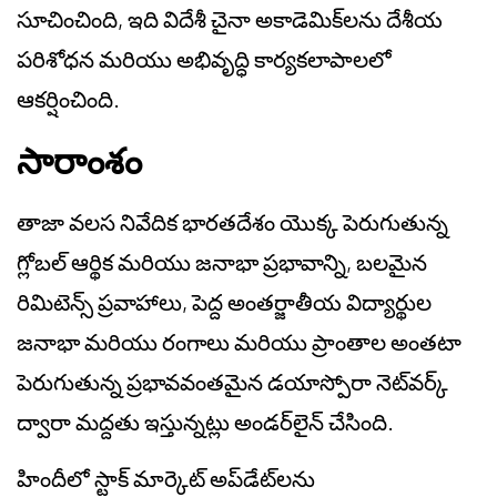
సూచించింది, ఇది విదేశీ చైనా అకాడెమిక్‌లను దేశీయ
పరిశోధన మరియు అభివృద్ధి కార్యకలాపాలలో
ఆకర్షించింది.
సారాంశం
తాజా వలస నివేదిక భారతదేశం యొక్క పెరుగుతున్న
గ్లోబల్ ఆర్థిక మరియు జనాభా ప్రభావాన్ని, బలమైన
రిమిటెన్స్ ప్రవాహాలు, పెద్ద అంతర్జాతీయ విద్యార్థుల
జనాభా మరియు రంగాలు మరియు ప్రాంతాల అంతటా
పెరుగుతున్న ప్రభావవంతమైన డయాస్పోరా నెట్‌వర్క్
ద్వారా మద్దతు ఇస్తున్నట్లు అండర్‌లైన్ చేసింది.
హిందీలో స్టాక్ మార్కెట్ అప్‌డేట్‌లను