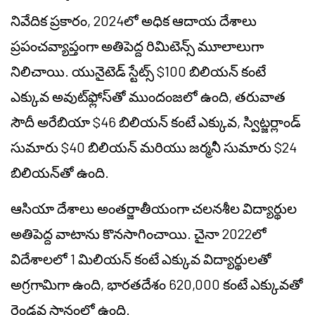
నివేదిక ప్రకారం, 2024లో అధిక ఆదాయ దేశాలు
ప్రపంచవ్యాప్తంగా అతిపెద్ద రిమిటెన్స్ మూలాలుగా
నిలిచాయి. యునైటెడ్ స్టేట్స్ $100 బిలియన్ కంటే
ఎక్కువ అవుట్‌ఫ్లోస్‌తో ముందంజలో ఉంది, తరువాత
సౌదీ అరేబియా $46 బిలియన్ కంటే ఎక్కువ, స్విట్జర్లాండ్
సుమారు $40 బిలియన్ మరియు జర్మనీ సుమారు $24
బిలియన్‌తో ఉంది.
ఆసియా దేశాలు అంతర్జాతీయంగా చలనశీల విద్యార్థుల
అతిపెద్ద వాటాను కొనసాగించాయి. చైనా 2022లో
విదేశాలలో 1 మిలియన్ కంటే ఎక్కువ విద్యార్థులతో
అగ్రగామిగా ఉంది, భారతదేశం 620,000 కంటే ఎక్కువతో
రెండవ స్థానంలో ఉంది.