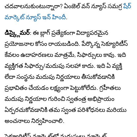
చదవాలనుకుంటున్నారా? ఏంజెల్ వన్ న్యూస్ సమగ్ర
షేర్
మార్కెట్ న్యూస్ ఇన్ హిందీ
.
డిస్క్లైమర్
: ఈ బ్లాగ్ ప్రత్యేకంగా విద్యాపరమైన
ప్రయోజనాల కోసం రాయబడింది. పేర్కొన్న సెక్యూరిటీస్
కేవలం ఉదాహరణలు మాత్రమే, సిఫార్సులు కావు. ఇది
వ్యక్తిగత సిఫార్సు/మదుపు సలహా కాదు. ఇది ఏ వ్యక్తి
లేదా సంస్థను మదుపు నిర్ణయాలు తీసుకోవడానికి
ప్రభావితం చేయడం లక్ష్యంగా పెట్టుకోలేదు. గ్రహీతలు
మదుపు నిర్ణయాల గురించి స్వతంత్ర అభిప్రాయం
ఏర్పరచుకోవడానికి తమ స్వంత పరిశోధనలు మరియు
అంచనాలు నిర్వహించాలి.
సెక్యూరిటీస్ మార్కెట్‌లో మదుపులు మార్కెట్