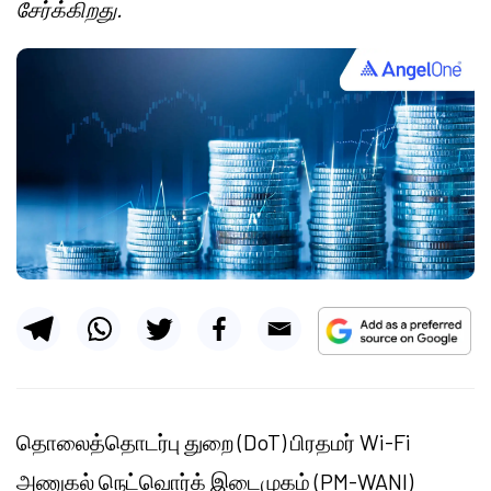
சேர்க்கிறது.
தொலைத்தொடர்பு துறை (DoT) பிரதமர் Wi-Fi
அணுகல் நெட்வொர்க் இடைமுகம் (PM-WANI)