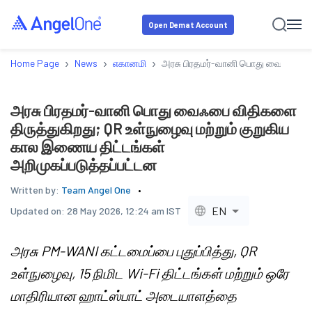
Open Demat Account
›
›
›
Home Page
News
எகானமி
அரசு பிரதமர்-வானி பொது வைஃபை வித
அரசு பிரதமர்-வானி பொது வைஃபை விதிகளை
திருத்துகிறது; QR உள்நுழைவு மற்றும் குறுகிய
கால இணைய திட்டங்கள்
அறிமுகப்படுத்தப்பட்டன
Written by:
Team Angel One
EN
Updated on:
28 May 2026, 12:24 am IST
அரசு PM-WANI கட்டமைப்பை புதுப்பித்து, QR
உள்நுழைவு, 15 நிமிட Wi-Fi திட்டங்கள் மற்றும் ஒரே
மாதிரியான ஹாட்ஸ்பாட் அடையாளத்தை