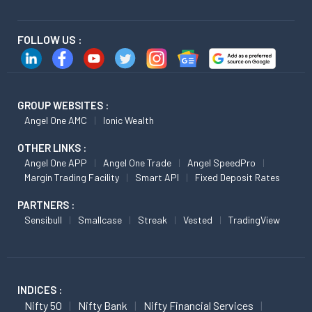
FOLLOW US :
GROUP WEBSITES :
Angel One AMC
Ionic Wealth
OTHER LINKS :
Angel One APP
Angel One Trade
Angel SpeedPro
Margin Trading Facility
Smart API
Fixed Deposit Rates
PARTNERS :
Sensibull
Smallcase
Streak
Vested
TradingView
INDICES :
Nifty 50
Nifty Bank
Nifty Financial Services