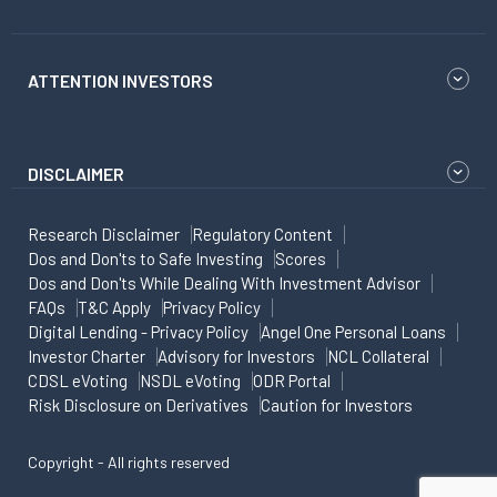
ATTENTION INVESTORS
DISCLAIMER
Research Disclaimer
Regulatory Content
Dos and Don'ts to Safe Investing
Scores
Dos and Don'ts While Dealing With Investment Advisor
FAQs
T&C Apply
Privacy Policy
Digital Lending - Privacy Policy
Angel One Personal Loans
Investor Charter
Advisory for Investors
NCL Collateral
CDSL eVoting
NSDL eVoting
ODR Portal
Risk Disclosure on Derivatives
Caution for Investors
Copyright - All rights reserved