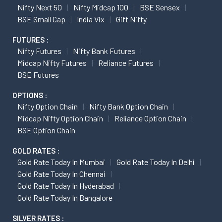
Nifty Next 50
Nifty Midcap 100
BSE Sensex
BSE Small Cap
India Vix
Gift Nifty
FUTURES :
Nifty Futures
Nifty Bank Futures
Midcap Nifty Futures
Reliance Futures
BSE Futures
OPTIONS :
Nifty Option Chain
Nifty Bank Option Chain
Midcap Nifty Option Chain
Reliance Option Chain
BSE Option Chain
GOLD RATES :
Gold Rate Today In Mumbai
Gold Rate Today In Delhi
Gold Rate Today In Chennai
Gold Rate Today In Hyderabad
Gold Rate Today In Bangalore
SILVER RATES :