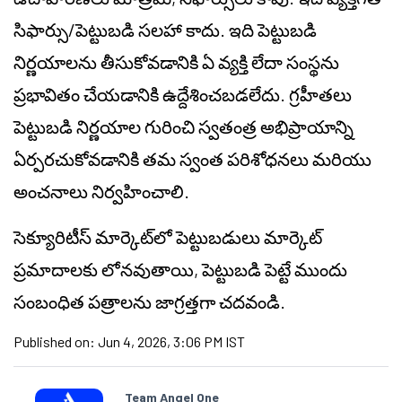
సిఫార్సు/పెట్టుబడి సలహా కాదు. ఇది పెట్టుబడి
నిర్ణయాలను తీసుకోవడానికి ఏ వ్యక్తి లేదా సంస్థను
ప్రభావితం చేయడానికి ఉద్దేశించబడలేదు. గ్రహీతలు
పెట్టుబడి నిర్ణయాల గురించి స్వతంత్ర అభిప్రాయాన్ని
ఏర్పరచుకోవడానికి తమ స్వంత పరిశోధనలు మరియు
అంచనాలు నిర్వహించాలి.
సెక్యూరిటీస్ మార్కెట్‌లో పెట్టుబడులు మార్కెట్
ప్రమాదాలకు లోనవుతాయి, పెట్టుబడి పెట్టే ముందు
సంబంధిత పత్రాలను జాగ్రత్తగా చదవండి.
Published on:
Jun 4, 2026, 3:06 PM IST
Team Angel One