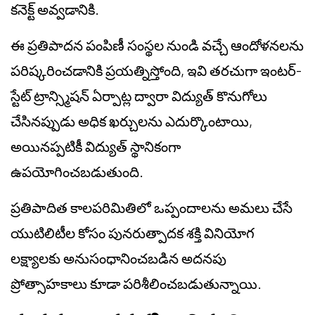
కనెక్ట్ అవ్వడానికి.
ఈ ప్రతిపాదన పంపిణీ సంస్థల నుండి వచ్చే ఆందోళనలను
పరిష్కరించడానికి ప్రయత్నిస్తోంది, ఇవి తరచుగా ఇంటర్-
స్టేట్ ట్రాన్స్మిషన్ ఏర్పాట్ల ద్వారా విద్యుత్ కొనుగోలు
చేసినప్పుడు అధిక ఖర్చులను ఎదుర్కొంటాయి,
అయినప్పటికీ విద్యుత్ స్థానికంగా
ఉపయోగించబడుతుంది.
ప్రతిపాదిత కాలపరిమితిలో ఒప్పందాలను అమలు చేసే
యుటిలిటీల కోసం పునరుత్పాదక శక్తి వినియోగ
లక్ష్యాలకు అనుసంధానించబడిన అదనపు
ప్రోత్సాహకాలు కూడా పరిశీలించబడుతున్నాయి.