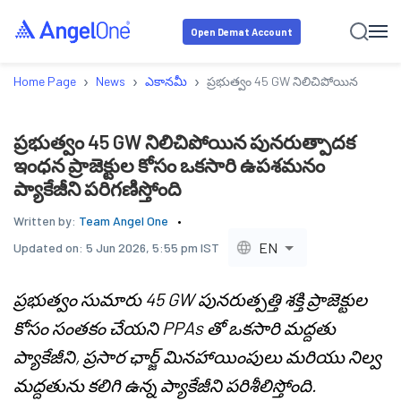
Open Demat Account
›
›
›
Home Page
News
ఎకానమీ
ప్రభుత్వం 45 GW నిలిచిపోయిన పునరుత్ప
ప్రభుత్వం 45 GW నిలిచిపోయిన పునరుత్పాదక
ఇంధన ప్రాజెక్టుల కోసం ఒకసారి ఉపశమనం
ప్యాకేజీని పరిగణిస్తోంది
Written by:
Team Angel One
EN
Updated on:
5 Jun 2026, 5:55 pm IST
ప్రభుత్వం సుమారు 45 GW పునరుత్పత్తి శక్తి ప్రాజెక్టుల
కోసం సంతకం చేయని PPAs తో ఒకసారి మద్దతు
ప్యాకేజీని, ప్రసార ఛార్జ్ మినహాయింపులు మరియు నిల్వ
మద్దతును కలిగి ఉన్న ప్యాకేజీని పరిశీలిస్తోంది.