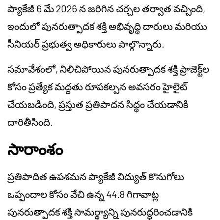
ప్యాకేజీ 6 మే 2026 న జరిగిన చర్చల తర్వాత వచ్చింది,
ఇందులో పునరుత్పాదక శక్తి అభివృద్ధి దారులు మరియు
సీనియర్ ప్రభుత్వ అధికారులు పాల్గొన్నారు.
సమావేశంలో, నిలిచిపోయిన పునరుత్పాదక శక్తి ప్రాజెక్ట్‌ల
కోసం ప్రత్యేక మద్దతు రూపకల్పన అవసరం హైలైట్
చేయబడింది, ప్రస్తుత ప్రతిపాదన సిద్ధం చేయడానికి
దారితీసింది.
సారాంశం
ప్రతిపాదిత ఉపశమన ప్యాకేజీ విద్యుత్ కొనుగోలు
ఒప్పందాల కోసం వేచి ఉన్న 44.8 గిగావాట్ల
పునరుత్పాదక శక్తి సామర్థ్యాన్ని పునరుద్ధరించడానికి