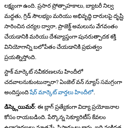
లక్ష్యంగా ఉంది. ప్రసార ప్రోత్సాహకాలు, బ్యాటరీ నిల్వ
మద్దతు, గ్రిడ్ సౌలభ్యం మరియు అభివృద్ధి దారులపై దృష్టి
సారించిన చర్యల ద్వారా, ప్రాజెక్ట్ అమలును వేగవంతం
చేయడానికి మరియు దేశవ్యాప్తంగా పునరుత్పాదక శక్తి
వినియోగాన్ని బలోపేతం చేయడానికి ప్రభుత్వం
ప్రయత్నిస్తోంది.
స్టాక్ మార్కెట్ నవీకరణలను హిందీలో
చదవాలనుకుంటున్నారా? ఏంజెల్ వన్ న్యూస్ సమగ్రంగా
అందిస్తుంది
షేర్ మార్కెట్ వార్తలు హిందీలో
.
డిస్క్లెయిమర్
: ఈ బ్లాగ్ ప్రత్యేకంగా విద్యా ప్రయోజనాల
కోసం రాయబడింది. పేర్కొన్న సెక్యూరిటీస్ కేవలం
ఉదాహరణలు మాత్రమే, సిఫార్సులు కావు. ఇది వ్యక్తిగత