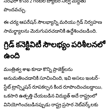
సరఫరా కోసం 2 గంటల బ్యాటరీ నిల్వ మద్దతు
పొందవచ్చు.
ఈ చర్య ఆపరేషన్ సౌలభ్యాన్ని మరియు గ్రిడ్ నిర్వహణ
సామర్థ్యాలను మెరుగుపరచడానికి ఉద్దేశించబడింది.
గ్రిడ్ కనెక్టివిటీ సౌలభ్యం పరిశీలనలో
ఉంది
మంత్రిత్వ శాఖ కూడా కొన్ని ప్రాజెక్ట్‌లను
అనుమతించడానికి సూచించింది, ఇవి అసలు ఇంటర్-
స్టేట్ ట్రాన్స్మిషన్ రూపకల్పన కింద రూపొందించబడ్డాయి,
ఒకసారి ఉత్పత్తి చేయబడిన విద్యుత్ అదే రాష్ట్రంలో
వినియోగించబడినప్పుడు రాష్ట్ర ప్రసార నెట్‌వర్క్‌లకు