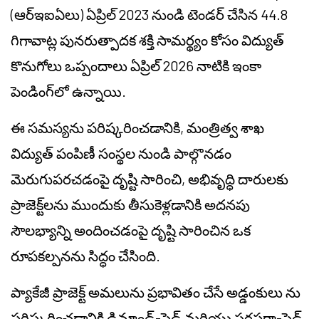
(ఆర్‌ఇఐఏలు) ఏప్రిల్ 2023 నుండి టెండర్ చేసిన 44.8
గిగావాట్ల పునరుత్పాదక శక్తి సామర్థ్యం కోసం విద్యుత్
కొనుగోలు ఒప్పందాలు ఏప్రిల్ 2026 నాటికి ఇంకా
పెండింగ్‌లో ఉన్నాయి.
ఈ సమస్యను పరిష్కరించడానికి, మంత్రిత్వ శాఖ
విద్యుత్ పంపిణీ సంస్థల నుండి పాల్గొనడం
మెరుగుపరచడంపై దృష్టి సారించి, అభివృద్ధి దారులకు
ప్రాజెక్ట్‌లను ముందుకు తీసుకెళ్లడానికి అదనపు
సౌలభ్యాన్ని అందించడంపై దృష్టి సారించిన ఒక
రూపకల్పనను సిద్ధం చేసింది.
ప్యాకేజీ ప్రాజెక్ట్ అమలును ప్రభావితం చేసే
అడ్డంకులు
ను
పరిష్కరించడానికి డిమాండ్-సైడ్ మరియు సరఫరా-సైడ్