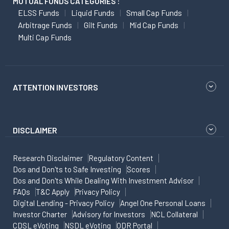
MUTUAL FUNDS CATEGORIES :
ELSS Funds
Liquid Funds
Small Cap Funds
Arbitrage Funds
Gilt Funds
Mid Cap Funds
Multi Cap Funds
ATTENTION INVESTORS
DISCLAIMER
Research Disclaimer
Regulatory Content
Dos and Don'ts to Safe Investing
Scores
Dos and Don'ts While Dealing With Investment Advisor
FAQs
T&C Apply
Privacy Policy
Digital Lending - Privacy Policy
Angel One Personal Loans
Investor Charter
Advisory for Investors
NCL Collateral
CDSL eVoting
NSDL eVoting
ODR Portal