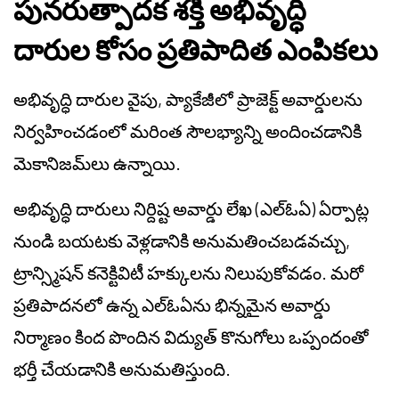
పునరుత్పాదక శక్తి అభివృద్ధి
దారుల కోసం ప్రతిపాదిత ఎంపికలు
అభివృద్ధి దారుల వైపు, ప్యాకేజీలో ప్రాజెక్ట్ అవార్డులను
నిర్వహించడంలో మరింత సౌలభ్యాన్ని అందించడానికి
మెకానిజమ్‌లు ఉన్నాయి.
అభివృద్ధి దారులు నిర్దిష్ట అవార్డు లేఖ (ఎల్‌ఓఏ) ఏర్పాట్ల
నుండి బయటకు వెళ్లడానికి అనుమతించబడవచ్చు,
ట్రాన్స్మిషన్ కనెక్టివిటీ హక్కులను నిలుపుకోవడం. మరో
ప్రతిపాదనలో ఉన్న ఎల్‌ఓఏను భిన్నమైన అవార్డు
నిర్మాణం కింద పొందిన విద్యుత్ కొనుగోలు ఒప్పందంతో
భర్తీ చేయడానికి అనుమతిస్తుంది.