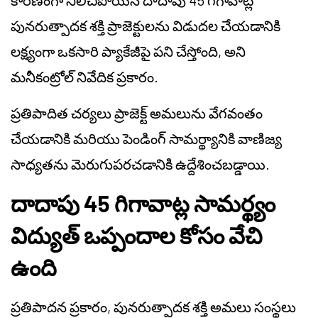
కారణంగా నిలిచిపోయిన దాదాపు 45 గిగావాట్ల
పునరుత్పాదక శక్తి ప్రాజెక్టులను విడుదల చేయడానికి
లక్ష్యంగా ఒకసారి ప్యాకేజీపై పని చేస్తోంది, అని
మనీకంట్రోల్ నివేదిక ప్రకారం.
ప్రతిపాదిత చర్యలు ప్రాజెక్ట్ అమలును వేగవంతం
చేయడానికి మరియు పెండింగ్ సామర్థ్యానికి వాణిజ్య
సాధ్యతను మెరుగుపరచడానికి ఉద్దేశించబడ్డాయి.
దాదాపు 45 గిగావాట్ల సామర్థ్యం
విద్యుత్ ఒప్పందాల కోసం వేచి
ఉంది
ప్రతిపాదన ప్రకారం, పునరుత్పాదక శక్తి అమలు సంస్థలు