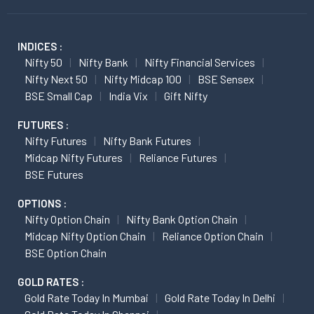
INDICES :
Nifty 50
Nifty Bank
Nifty Financial Services
Nifty Next 50
Nifty Midcap 100
BSE Sensex
BSE Small Cap
India Vix
Gift Nifty
FUTURES :
Nifty Futures
Nifty Bank Futures
Midcap Nifty Futures
Reliance Futures
BSE Futures
OPTIONS :
Nifty Option Chain
Nifty Bank Option Chain
Midcap Nifty Option Chain
Reliance Option Chain
BSE Option Chain
GOLD RATES :
Gold Rate Today In Mumbai
Gold Rate Today In Delhi