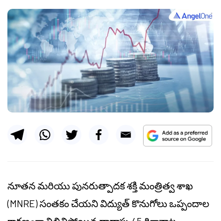
నూతన మరియు పునరుత్పాదక శక్తి మంత్రిత్వ శాఖ
(
MNRE
) సంతకం చేయని విద్యుత్ కొనుగోలు ఒప్పందాల