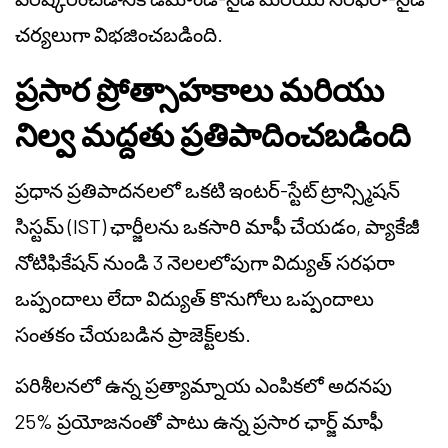
చర్యలుగా విభజించబడింది.
ప్రసార ప్రోత్సాహకాలు మరియు
నిల్వ మద్దతు ప్రతిపాదించబడింది
ప్రధాన ప్రతిపాదనలలో ఒకటి ఇంటర్-స్టేట్ ట్రాన్స్మిషన్
సిస్టమ్ (IST) ఛార్జీలను ఒకసారి మాఫీ చేయడం, ప్యాకేజీ
నోటిఫికేషన్ నుండి 3 నెలలలోపుగా విద్యుత్ సరఫరా
ఒప్పందాలు లేదా విద్యుత్ కొనుగోలు ఒప్పందాలు
సంతకం చేయబడిన ప్రాజెక్ట్‌లకు.
పరిశీలనలో ఉన్న ప్రత్యామ్నాయ ఎంపికలో అదనపు
25% ప్రయోజనంతో పాటు ఉన్న ప్రసార ఛార్జ్ మాఫీ