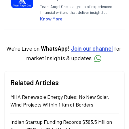
Team Angel One is a group of experienced
financial writers that deliver insightful
articles on the stock market, IPO, economy,
Know More
personal finance, commodities and related
categories.
We're Live on
WhatsApp!
Join our channel
for
market insights & updates
Related Articles
MHA Renewable Energy Rules; No New Solar,
Wind Projects Within 1 Km of Borders
Indian Startup Funding Records $383.5 Million