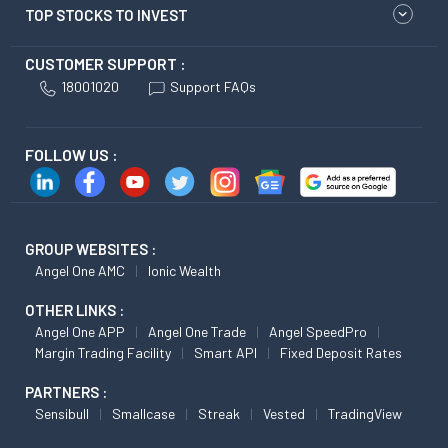
TOP STOCKS TO INVEST
CUSTOMER SUPPORT :
18001020
Support FAQs
FOLLOW US :
GROUP WEBSITES :
Angel One AMC
Ionic Wealth
OTHER LINKS :
Angel One APP
Angel One Trade
Angel SpeedPro
Margin Trading Facility
Smart API
Fixed Deposit Rates
PARTNERS :
Sensibull
Smallcase
Streak
Vested
TradingView