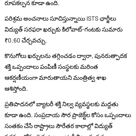
రూపకల్పన కూడా ఉంది.
పరిశ్రమ అంచనాలు సూచిస్తున్నాయి ISTS ఛార్జీలు
విద్యుత్ సరఫరా ఖర్చుకు కిలోవాట్-గంటకు సుమారు
₹0.60 చేర్చవచ్చు.
కొనుగోలు ఖర్చులను తగ్గించడం ద్వారా, పునరుత్పాదక
శక్తి ఒప్పందాలు పంపిణీ సంస్థలకు మరింత
ఆకర్షణీయంగా మారుతాయని మంత్రిత్వ శాఖ
ఆశిస్తోంది.
ప్రతిపాదనలో బ్యాటరీ శక్తి నిల్వ వ్యవస్థలకు మద్దతు
కూడా ఉంది. సంప్రదాయ సౌర ప్రాజెక్ట్‌ల కోసం ఒప్పందాలు
సంతకం చేసే రాష్ట్రాలు సౌరేతర కాలాల్లో విద్యుత్