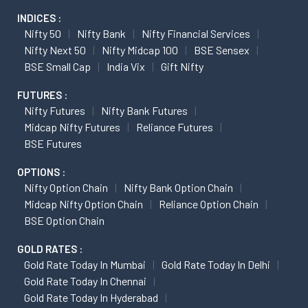
INDICES :
Nifty 50
Nifty Bank
Nifty Financial Services
Nifty Next 50
Nifty Midcap 100
BSE Sensex
BSE Small Cap
India Vix
Gift Nifty
FUTURES :
Nifty Futures
Nifty Bank Futures
Midcap Nifty Futures
Reliance Futures
BSE Futures
OPTIONS :
Nifty Option Chain
Nifty Bank Option Chain
Midcap Nifty Option Chain
Reliance Option Chain
BSE Option Chain
GOLD RATES :
Gold Rate Today In Mumbai
Gold Rate Today In Delhi
Gold Rate Today In Chennai
Gold Rate Today In Hyderabad