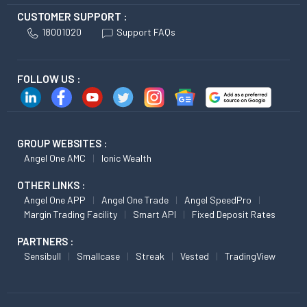
CUSTOMER SUPPORT :
18001020
Support FAQs
FOLLOW US :
GROUP WEBSITES :
Angel One AMC
Ionic Wealth
OTHER LINKS :
Angel One APP
Angel One Trade
Angel SpeedPro
Margin Trading Facility
Smart API
Fixed Deposit Rates
PARTNERS :
Sensibull
Smallcase
Streak
Vested
TradingView