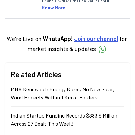
financial writers that deliver insightful
articles on the stock market, IPO, economy,
Know More
personal finance, commodities and related
categories.
We're Live on
WhatsApp!
Join our channel
for
market insights & updates
Related Articles
MHA Renewable Energy Rules; No New Solar,
Wind Projects Within 1 Km of Borders
Indian Startup Funding Records $383.5 Million
Across 27 Deals This Week!