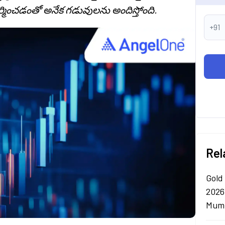
ిర్మించడంతో అనేక గడువులను అందిస్తోంది.
+91
Rel
Gold
2026
Mumb