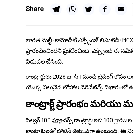
Share
భారత మల్టీ-కామోడిటీ ఎక్స్చేంజ్ లిమిటెడ్ (MCX) సి
ప్రారంభించిందని ప్రకటించింది. ఎక్స్చేంజ్ ఈ న
విడుదల చేసింది.
కాంట్రాక్టులు 2026 జూన్ 1 నుండి ట్రేడింగ్ కో
యొక్క విలువైన లోహాల డెరివేటివ్స్ విభాగంలో ఉత్పత
కాంట్రాక్ట్ ప్రారంభం మరియు ము
సిల్వర్ 100 ఫ్యూచర్స్ కాంట్రాక్టులకు 100 గ్రాము
కాంట్రాక్టులతో పోలిస్తే తక్కువగా ఉంటుంది. ఈ నిర్మ