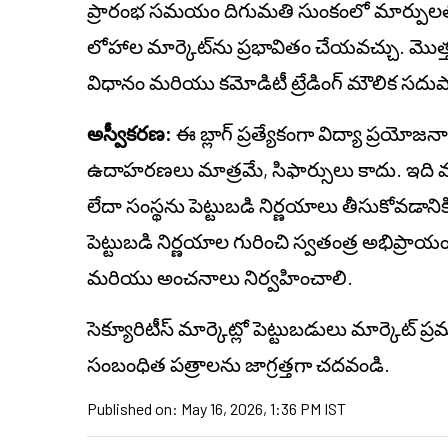
ప్రారంభ సమయం దిగుమతి సుంకంలో మార్పులతో
లోహాల మార్కెట్‌ను ప్రభావితం చేయవచ్చు. మొత
విధానం మరియు కమోడిటీ ట్రేడింగ్ మౌలిక సదుపా
అస్వీకరణ:
ఈ బ్లాగ్ ప్రత్యేకంగా విద్యా ప్రయోజ
ఉదాహరణలు మాత్రమే, సిఫార్సులు కాదు. ఇది వ్యక్
లేదా సంస్థను పెట్టుబడి నిర్ణయాలు తీసుకోవడాని
పెట్టుబడి నిర్ణయాల గురించి స్వతంత్ర అభిప్ర
మరియు అంచనాలు నిర్వహించాలి.
సెక్యూరిటీస్ మార్కెట్లో పెట్టుబడులు మార్కెట్ 
సంబంధిత పత్రాలను జాగ్రత్తగా చదవండి.
Published on:
May 16, 2026, 1:36 PM IST