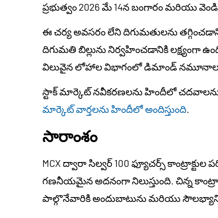
ప్రభుత్వం 2026 మే 14న బంగారం మరియు వెండిపై
ఈ చర్య అవసరం లేని దిగుమతులను తగ్గించడానికి
దిగుమతి బిల్లును నిర్వహించడానికి లక్ష్యంగ
విలువైన లోహాల విభాగంలో డిమాండ్ నమూనాలన
స్టాక్ మార్కెట్ నవీకరణలను హిందీలో చదవాలను
మార్కెట్ వార్తలను హిందీలో అందిస్తుంది
.
సారాంశం
MCX ద్వారా సిల్వర్ 100 ఫ్యూచర్స్ కాంట్రాక్టుల 
గణనీయమైన అదనంగా నిలుస్తుంది. చిన్న కాంట్రా
పాల్గొనేవారికి అందుబాటును మరియు సౌలభ్యాన