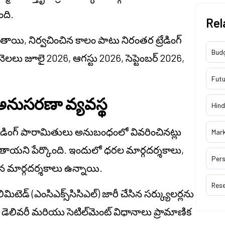
ది.
Rel
ాయి, నిర్వచించిన కాలం పాటు నిరంతర ట్రేడింగ్
Bud
లలు జూలై 2026, ఆగస్టు 2026, సెప్టెంబర్ 2026,
Futu
అనుసరణా వ్యవస్థ
Hind
యు ట్రేడింగ్ పారామితులు అనుబంధంలో వివరించినట్లు
Mar
ుతాయని పేర్కొంది. ఇందులో ధరల మార్గదర్శకాలు,
Pers
చిన మార్గదర్శకాలు ఉన్నాయి.
Res
లిమిటెడ్ (ఎంసిఎక్స్‌సిసిఎల్) జారీ చేసిన సర్క్యులర్లను
డెలివరీ మరియు సెటిల్‌మెంట్ విధానాలు ప్రామాణిక