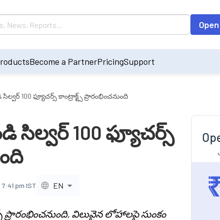
Open
roducts
Become a Partner
Pricing
Support
ల్వర్ 100 ఫ్యూచర్స్ కాంట్రాక్ట్స్ ప్రారంభించనుంది
 సిల్వర్ 100 ఫ్యూచర్స్
Ope
ుంది
EN
 7:41 pm IST
స్ ప్రారంభించనుంది, విలువైన లోహాలపై సుంకం