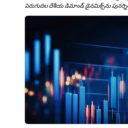
పెరుగుదల దేశీయ డిమాండ్ డైనమిక్స్‌ను పునర్న