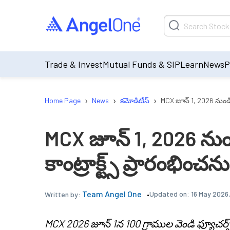
Trade & Invest
Mutual Funds & SIP
Learn
News
P
›
›
›
Home Page
News
కమోడిటీస్
MCX జూన్ 1, 2026 నుండి సి
MCX జూన్ 1, 2026 నుండి
కాంట్రాక్ట్స్ ప్రారంభించన
Team Angel One
Updated on:
16 May 2026,
Written by:
MCX 2026 జూన్ 1న 100 గ్రాముల వెండి ఫ్యూచర్