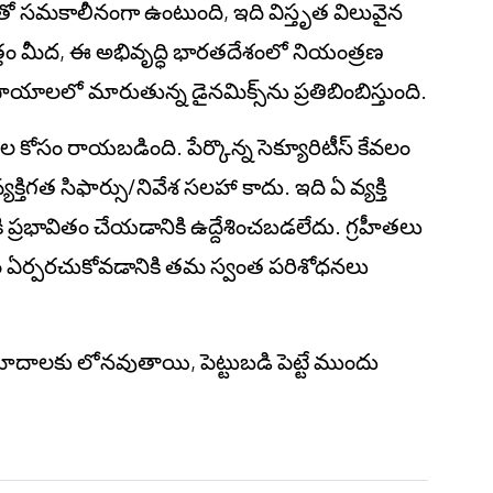
 సమకాలీనంగా ఉంటుంది, ఇది విస్తృత విలువైన
్తం మీద, ఈ అభివృద్ధి భారతదేశంలో నియంత్రణ
యాలలో మారుతున్న డైనమిక్స్‌ను ప్రతిబింబిస్తుంది.
నాల కోసం రాయబడింది. పేర్కొన్న సెక్యూరిటీస్ కేవలం
తిగత సిఫార్సు/నివేశ సలహా కాదు. ఇది ఏ వ్యక్తి
కి ప్రభావితం చేయడానికి ఉద్దేశించబడలేదు. గ్రహీతలు
ాయం ఏర్పరచుకోవడానికి తమ స్వంత పరిశోధనలు
ప్రమాదాలకు లోనవుతాయి, పెట్టుబడి పెట్టే ముందు