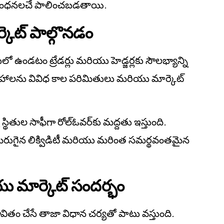
్ నిబంధనలచే పాలించబడతాయి.
కెట్ పాల్గొనడం
 ఉండటం ట్రేడర్లు మరియు హెడ్జర్లకు సౌలభ్యాన్ని
్ వ్యూహాలను వివిధ కాల పరిమితులు మరియు మార్కెట్
మధ్య స్థితుల సాఫీగా రోల్ఓవర్‌కు మద్దతు ఇస్తుంది.
్లో మెరుగైన లిక్విడిటీ మరియు మరింత సమర్థవంతమైన
ు మార్కెట్ సందర్భం
ావితం చేసే తాజా విధాన చర్యతో పాటు వస్తుంది.