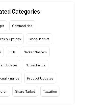
ated Categories
get
Commodities
res & Options
Global Market
i
IPOs
Market Masters
ket Updates
Mutual Funds
onal Finance
Product Updates
earch
Share Market
Taxation