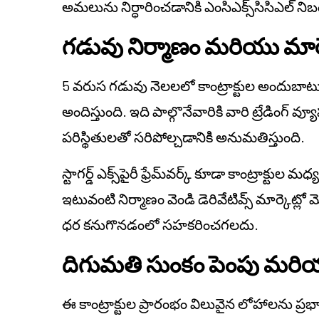
అమలును నిర్ధారించడానికి ఎంసిఎక్స్‌సిసిఎల
గడువు నిర్మాణం మరియు మార్
5 వరుస గడువు నెలలలో కాంట్రాక్టుల అందుబాటులో
అందిస్తుంది. ఇది పాల్గొనేవారికి వారి ట్రేడింగ
పరిస్థితులతో సరిపోల్చడానికి అనుమతిస్తుంది.
స్టాగర్డ్ ఎక్స్‌పైరీ ఫ్రేమ్‌వర్క్ కూడా కాంట్రాక్టుల 
ఇటువంటి నిర్మాణం వెండి డెరివేటివ్స్ మార్కెట
ధర కనుగొనడంలో సహకరించగలదు.
దిగుమతి సుంకం పెంపు మరియ
ఈ కాంట్రాక్టుల ప్రారంభం విలువైన లోహాలను ప్రభ