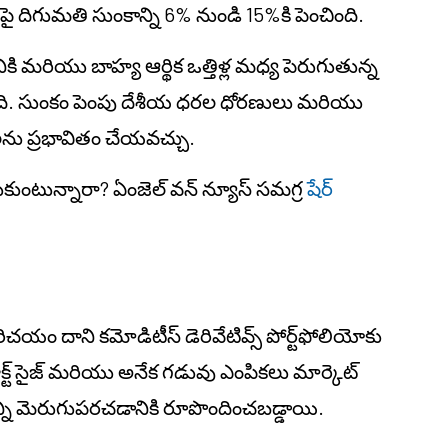
 దిగుమతి సుంకాన్ని 6% నుండి 15%కి పెంచింది.
 మరియు బాహ్య ఆర్థిక ఒత్తిళ్ల మధ్య పెరుగుతున్న
ా ఉంది. సుంకం పెంపు దేశీయ ధరల ధోరణులు మరియు
ు ప్రభావితం చేయవచ్చు.
కుంటున్నారా? ఏంజెల్ వన్ న్యూస్ సమగ్ర
షేర్
పరిచయం దాని కమోడిటీస్ డెరివేటివ్స్ పోర్ట్‌ఫోలియోకు
క్ట్ సైజ్ మరియు అనేక గడువు ఎంపికలు మార్కెట్
్ని మెరుగుపరచడానికి రూపొందించబడ్డాయి.