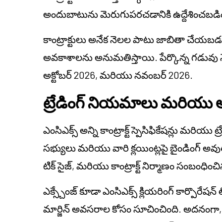
అందుబాటును మెరుగుపరచడానికి ఉద్దేశించబడిం
కాంట్రాక్టులు అనేక నెలల పాటు జాబితా చేయబడత
అవకాశాలను అనుమతిస్తాయి. పేర్కొన్న గడువు నె
అక్టోబర్ 2026, మరియు నవంబర్ 2026.
ట్రేడింగ్ నియమాలు మరియు 
ఎంసిఎక్స్ అన్ని కాంట్రాక్ట్ స్పెసిఫికేషన్లు మరి
సభ్యులు మరియు వారి క్లయింట్లపై బైండింగ్ అవ
టిక్ సైజ్, మరియు కాంట్రాక్ట్ నిర్మాణం సంబంధిం
ఎక్స్చేంజ్ కూడా ఎంసిఎక్స్ క్లియరింగ్ కార్పొరేషన్ 
మార్జిన్ అవసరాల కోసం సూచించింది. అదనంగా, 