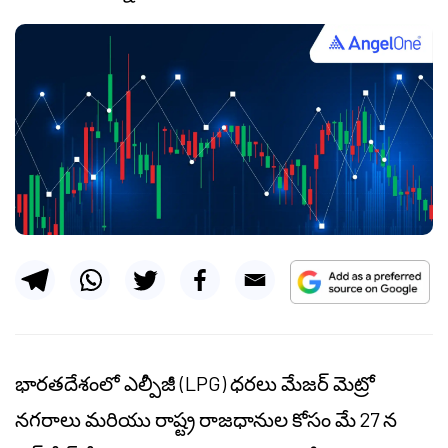
భారతదేశంలో ఎల్పీజీ (LPG) ధరలు మేజర్ మెట్రో
నగరాలు మరియు రాష్ట్ర రాజధానుల కోసం మే 27 న