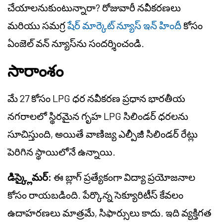
చేయాలనుకుంటున్నారా? రోజువారీ నవీకరణలు
మరియు సమగ్ర
షేర్ మార్కెట్ న్యూస్ ఇన్ హిందీ
కోసం
ఏంజెల్ వన్ న్యూస్‌ను సందర్శించండి.
సారాంశం
మే 27 కోసం LPG ధర నవీకరణ ప్రధాన భారతీయ
నగరాలలో స్థిరమైన గృహ LPG సిలిండర్ ధరలను
సూచిస్తుంది, అయితే వాణిజ్య ఎల్పీజీ సిలిండర్ రేట్లు
పెరిగిన స్థాయిలోనే ఉన్నాయి.
డిస్క్లైమర్:
ఈ బ్లాగ్ ప్రత్యేకంగా విద్యా ప్రయోజనాల
కోసం రాయబడింది. పేర్కొన్న సెక్యూరిటీస్ కేవలం
ఉదాహరణలు మాత్రమే, సిఫార్సులు కాదు. ఇది వ్యక్తిగత