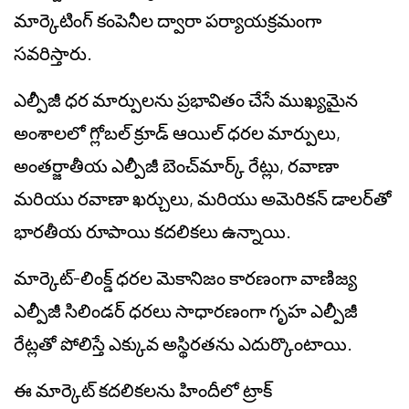
మార్కెటింగ్ కంపెనీల ద్వారా పర్యాయక్రమంగా
సవరిస్తారు.
ఎల్పీజీ ధర మార్పులను ప్రభావితం చేసే ముఖ్యమైన
అంశాలలో గ్లోబల్ క్రూడ్ ఆయిల్ ధరల మార్పులు,
అంతర్జాతీయ ఎల్పీజీ బెంచ్‌మార్క్ రేట్లు, రవాణా
మరియు రవాణా ఖర్చులు, మరియు అమెరికన్ డాలర్‌తో
భారతీయ రూపాయి కదలికలు ఉన్నాయి.
మార్కెట్-లింక్డ్ ధరల మెకానిజం కారణంగా వాణిజ్య
ఎల్పీజీ సిలిండర్ ధరలు సాధారణంగా గృహ ఎల్పీజీ
రేట్లతో పోలిస్తే ఎక్కువ అస్థిరతను ఎదుర్కొంటాయి.
ఈ మార్కెట్ కదలికలను హిందీలో ట్రాక్