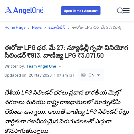
Open Demat Account
›
›
›
Home Page
News
కమోడిటీస్
ఈరోజు LPG ధర, మే 27: న్యూఢిల్లీ గృ
ఈరోజు LPG ధర, మే 27: న్యూఢిల్లీ గృహ వినియోగ
సిలిండర్ ₹913, వాణిజ్య LPG ₹3,071.50
Written by:
Team Angel One
EN
Updated on:
28 May 2026, 1:07 am IST
దేశీయ LPG సిలిండర్ ధరలు ప్రధాన భారతీయ మెట్రో
నగరాలు మరియు రాష్ట్ర రాజధానులలో మార్పులేమీ
లేకుండా ఉన్నాయి, అయితే వాణిజ్య LPG సిలిండర్ రేట్లు
వార్షికంగా గణనీయమైన పెరుగుదలలతో ఎత్తుగా
కొనసాగుతున్నాయి.