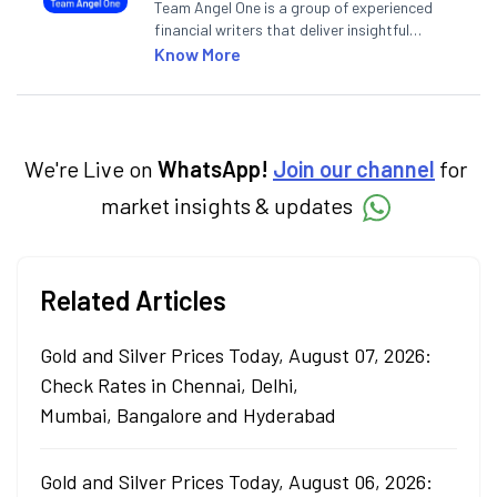
Team Angel One is a group of experienced
financial writers that deliver insightful
articles on the stock market, IPO, economy,
Know More
personal finance, commodities and related
categories.
We're Live on
WhatsApp!
Join our channel
for
market insights & updates
Related Articles
Gold and Silver Prices Today, August 07, 2026:
Check Rates in Chennai, Delhi,
Mumbai, Bangalore and Hyderabad
Gold and Silver Prices Today, August 06, 2026: