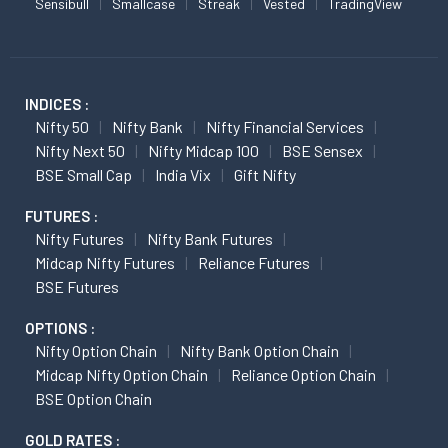
Sensibull
Smallcase
Streak
Vested
TradingView
INDICES :
Nifty 50
Nifty Bank
Nifty Financial Services
Nifty Next 50
Nifty Midcap 100
BSE Sensex
BSE Small Cap
India Vix
Gift Nifty
FUTURES :
Nifty Futures
Nifty Bank Futures
Midcap Nifty Futures
Reliance Futures
BSE Futures
OPTIONS :
Nifty Option Chain
Nifty Bank Option Chain
Midcap Nifty Option Chain
Reliance Option Chain
BSE Option Chain
GOLD RATES :