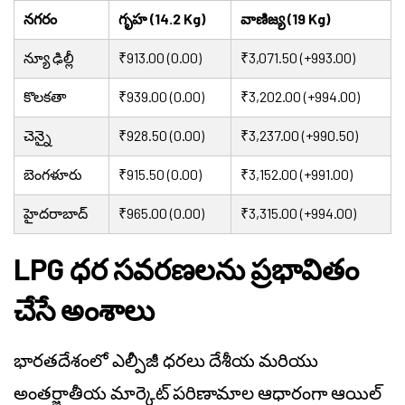
నగరం
గృహ (14.2 Kg)
వాణిజ్య (19 Kg)
న్యూ ఢిల్లీ
₹913.00 (0.00)
₹3,071.50 (+993.00)
కొలకతా
₹939.00 (0.00)
₹3,202.00 (+994.00)
చెన్నై
₹928.50 (0.00)
₹3,237.00 (+990.50)
బెంగళూరు
₹915.50 (0.00)
₹3,152.00 (+991.00)
హైదరాబాద్
₹965.00 (0.00)
₹3,315.00 (+994.00)
LPG ధర సవరణలను ప్రభావితం
చేసే అంశాలు
భారతదేశంలో ఎల్పీజీ ధరలు దేశీయ మరియు
అంతర్జాతీయ మార్కెట్ పరిణామాల ఆధారంగా ఆయిల్