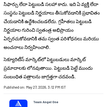
సిఫార్సు లేదా పెట్టుబడి సలహా కాదు. ఇది ఏ వ్యక్తి లేదా
సంస్థను పెట్టుబడి నిర్ణయాలు తీసుకోవడానికి ప్రభావితం
చేయడానికి ఉద్దేశించబడలేదు. గ్రహీతలు పెట్టుబడి
నిర్ణయాల గురించి స్వతంత్ర అభిప్రాయం
ఏర్పరచుకోవడానికి తమ స్వంత పరిశోధనలు మరియు
అంచనాలు నిర్వహించాలి.
సెక్యూరిటీస్ మార్కెట్‌లో పెట్టుబడులు మార్కెట్
ప్రమాదాలకు లోనవుతాయి. పెట్టుబడి పెట్టే ముందు
సంబంధిత పత్రాలను జాగ్రత్తగా చదవండి.
Published on:
May 27, 2026, 3:12 PM IST
Team Angel One