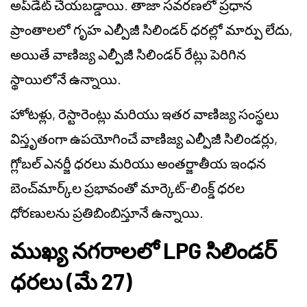
అప్‌డేట్ చేయబడ్డాయి. తాజా సవరణలో ప్రధాన
ప్రాంతాలలో గృహ ఎల్పీజీ సిలిండర్ ధరల్లో మార్పు లేదు,
అయితే వాణిజ్య ఎల్పీజీ సిలిండర్ రేట్లు పెరిగిన
స్థాయిలోనే ఉన్నాయి.
హోటళ్లు, రెస్టారెంట్లు మరియు ఇతర వాణిజ్య సంస్థలు
విస్తృతంగా ఉపయోగించే వాణిజ్య ఎల్పీజీ సిలిండర్లు,
గ్లోబల్ ఎనర్జీ ధరలు మరియు అంతర్జాతీయ ఇంధన
బెంచ్‌మార్క్‌ల ప్రభావంతో మార్కెట్-లింక్డ్ ధరల
ధోరణులను ప్రతిబింబిస్తూనే ఉన్నాయి.
ముఖ్య నగరాలలో LPG సిలిండర్
ధరలు (మే 27)