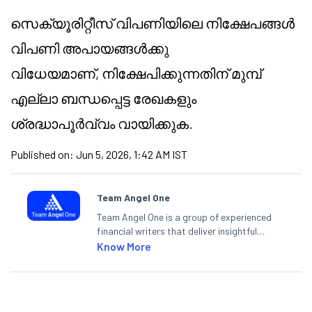
സെക്യൂരിറ്റീസ് വിപണിയിലെ നിക്ഷേപങ്ങൾ
വിപണി അപായങ്ങൾക്കു
വിധേയമാണ്, നിക്ഷേപിക്കുന്നതിന് മുമ്പ്
എല്ലാ ബന്ധപ്പെട്ട രേഖകളും
ശ്രദ്ധാപൂർവ്വം വായിക്കുക.
Published on:
Jun 5, 2026, 1:42 AM IST
Team Angel One
Team Angel One is a group of experienced
financial writers that deliver insightful
articles on the stock market, IPO, economy,
Know More
personal finance, commodities and related
categories.