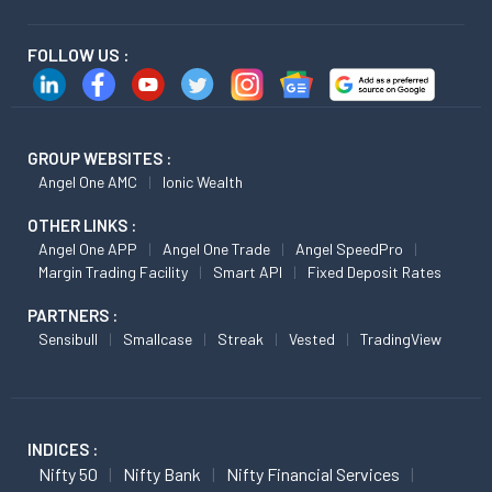
FOLLOW US :
GROUP WEBSITES :
Angel One AMC
Ionic Wealth
OTHER LINKS :
Angel One APP
Angel One Trade
Angel SpeedPro
Margin Trading Facility
Smart API
Fixed Deposit Rates
PARTNERS :
Sensibull
Smallcase
Streak
Vested
TradingView
INDICES :
Nifty 50
Nifty Bank
Nifty Financial Services