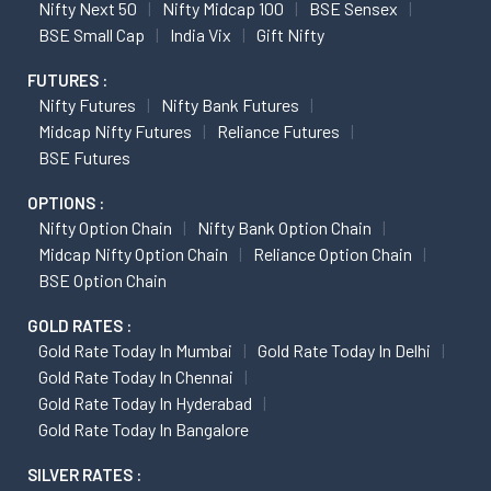
Nifty Next 50
Nifty Midcap 100
BSE Sensex
BSE Small Cap
India Vix
Gift Nifty
FUTURES :
Nifty Futures
Nifty Bank Futures
Midcap Nifty Futures
Reliance Futures
BSE Futures
OPTIONS :
Nifty Option Chain
Nifty Bank Option Chain
Midcap Nifty Option Chain
Reliance Option Chain
BSE Option Chain
GOLD RATES :
Gold Rate Today In Mumbai
Gold Rate Today In Delhi
Gold Rate Today In Chennai
Gold Rate Today In Hyderabad
Gold Rate Today In Bangalore
SILVER RATES :