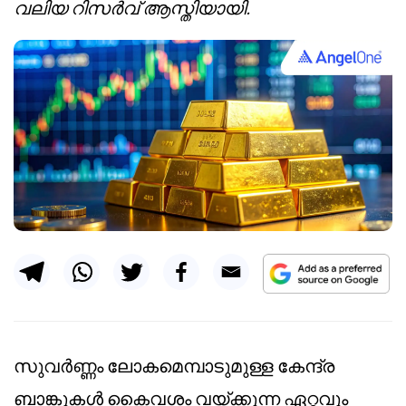
വലിയ റിസർവ് ആസ്തിയായി.
സുവർണ്ണം ലോകമെമ്പാടുമുള്ള കേന്ദ്ര
ബാങ്കുകൾ കൈവശം വയ്ക്കുന്ന ഏറ്റവും