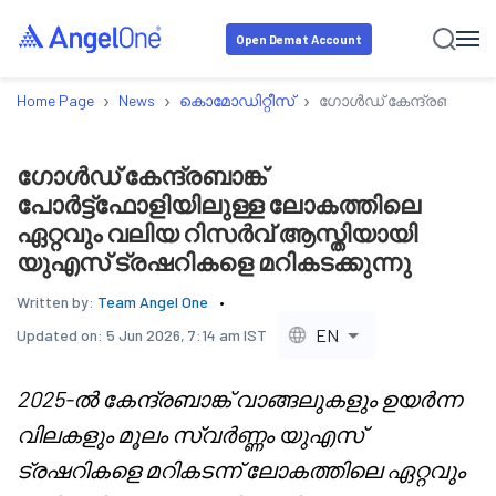
Open Demat Account
›
›
›
Home Page
News
കൊമോഡിറ്റീസ്
ഗോൾഡ് കേന്ദ്രബാങ്ക് 
ഗോൾഡ് കേന്ദ്രബാങ്ക്
പോർട്ട്ഫോളിയിലുള്ള ലോകത്തിലെ
ഏറ്റവും വലിയ റിസർവ് ആസ്തിയായി
യുഎസ് ട്രഷറികളെ മറികടക്കുന്നു
Written by:
Team Angel One
EN
Updated on:
5 Jun 2026, 7:14 am IST
2025-ൽ കേന്ദ്രബാങ്ക് വാങ്ങലുകളും ഉയർന്ന
വിലകളും മൂലം സ്വർണ്ണം യുഎസ്
ട്രഷറികളെ മറികടന്ന് ലോകത്തിലെ ഏറ്റവും