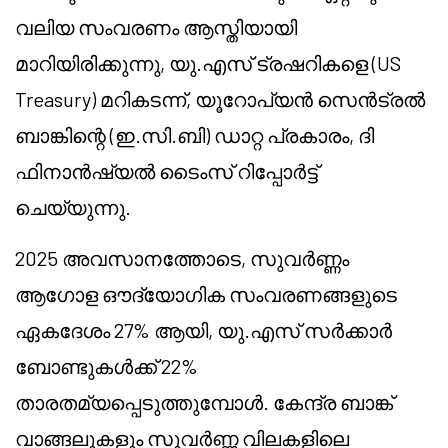
വലിയ സംവരണം ആസ്തിയായി
മാറിയിരിക്കുന്നു, യു.എസ് ട്രഷറികളെ (US
Treasury) മറികടന്ന്, യൂറോപ്യൻ സെൻട്രൽ
ബാങ്കിന്റെ (ഇ.സി.ബി) ഡാറ്റ പ്രകാരം, ദി
ഫിനാൻഷ്യൽ ടൈംസ് റിപ്പോർട്ട്
ചെയ്യുന്നു.
2025 അവസാനത്തോടെ, സുവർണ്ണം
ആഗോള ഔദ്യോഗിക സംവരണങ്ങളുടെ
ഏകദേശം 27% ആയി, യു.എസ് സർക്കാർ
ബോണ്ടുകൾക്ക് 22%
താരതമ്യപ്പെടുത്തുമ്പോൾ. കേന്ദ്ര ബാങ്ക്
വാങ്ങലുകളും സുവർണ്ണ വിലകളിലെ