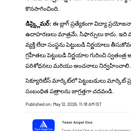
కొనసాగించింది.
డిస్క్లైమర్:
ఈ బ్లాగ్ ప్రత్యేకంగా విద్యా ప్రయోజ
ఉదాహరణలు మాత్రమే, సిఫార్సులు కాదు. ఇది వ్యక
వ్యక్తి లేదా సంస్థను పెట్టుబడి నిర్ణయాలు తీసుక
గ్రహీతలు పెట్టుబడి నిర్ణయాల గురించి స్వతంత
పరిశోధనలు మరియు అంచనాలు నిర్వహించాలి.
సెక్యూరిటీస్ మార్కెట్‌లో పెట్టుబడులు మార్కెట్
సంబంధిత పత్రాలను జాగ్రత్తగా చదవండి.
Published on:
May 12, 2026, 11:18 AM IST
Team Angel One
Team Angel One is a group of experienced