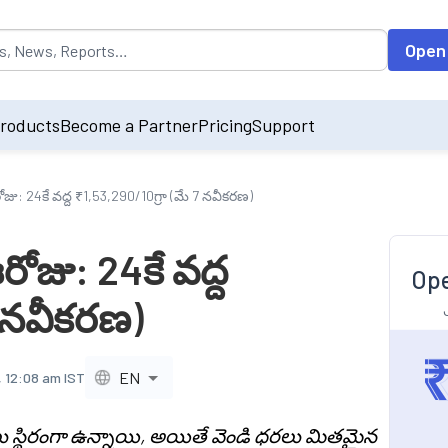
opulated by default on accessing the input field. On entering data int
Open
roducts
Become a Partner
Pricing
Support
జు: 24కే వద్ద ₹1,53,290/10గ్రా (మే 7 నవీకరణ)
ోజు: 24కే వద్ద
Ope
7 నవీకరణ)
EN
, 12:08 am IST
 స్థిరంగా ఉన్నాయి, అయితే వెండి ధరలు మితమైన