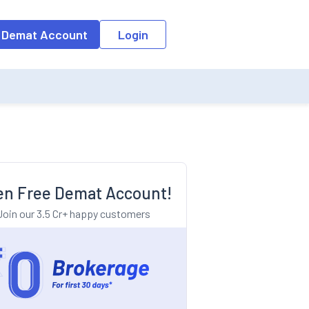
o the input field, the suggestion list will be updated as per the keyw
 Demat Account
Login
n Free Demat Account!
Join our 3.5 Cr+ happy customers