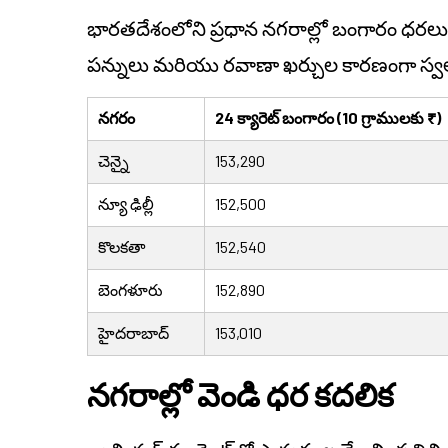
భారతదేశంలోని ప్రధాన నగరాల్లో బంగారం ధరలు 
పన్నులు మరియు రవాణా ఖర్చుల కారణంగా స్వల
నగరం
24 క్యారెట్ బంగారం (10 గ్రాములకు ₹)
చెన్నై
153,290
న్యూ ఢిల్లీ
152,500
కొలకతా
152,540
బెంగళూరు
152,890
హైదరాబాద్
153,010
నగరాల్లో వెండి ధర కదలిక