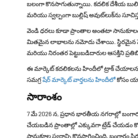
బలంగా కొనసాగుతున్నాయి. కదలిక దేశీయ బులియ
మరియు స్వల్పంగా బుల్లిష్ అవుట్‌లుక్‌ను సూచిస్
వెండి ధరలు కూడా ప్రాంతాల అంతటా సానుకూ
మితమైన లాభాలను నమోదు చేశాయి. స్థిరమైన 
మరియు నిరంతర పెట్టుబడిదారుల ఆసక్తిని ప్రతిబిం
ఈ మార్కెట్ కదలికలను హిందీలో ట్రాక్ చేయా
సమగ్ర
షేర్ మార్కెట్ వార్తలను హిందీలో
కోసం యాం
సారాంశం
7 మే 2026 న, ప్రధాన భారతీయ నగరాల్లో బంగారం 
చేయబడిన ప్రాంతాల్లో ఎక్కువగా ట్రేడ్ చేయడం 
సానుకూల స్వరాన్ని కొనసాగించింది, బంగారం స్థిరత్వ