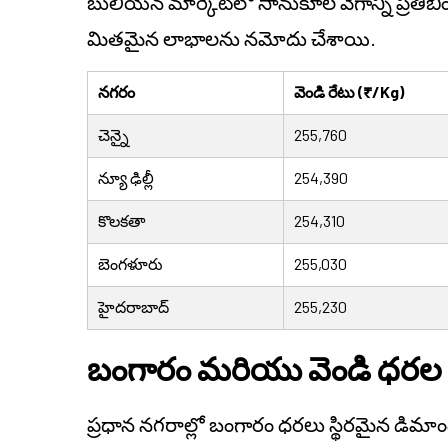
బులియన్ మార్కెట్‌లో సానుకూల వేగాన్ని ప్రతిబిం
మితమైన లాభాలను నమోదు చేశాయి.
నగరం
వెండి రేటు (₹/Kg)
చెన్నై
255,760
న్యూ ఢిల్లీ
254,390
కొలకతా
254,310
బెంగళూరు
255,030
హైదరాబాద్
255,230
బంగారం మరియు వెండి ధర
ప్రధాన నగరాల్లో బంగారం ధరలు స్థిరమైన డిమ