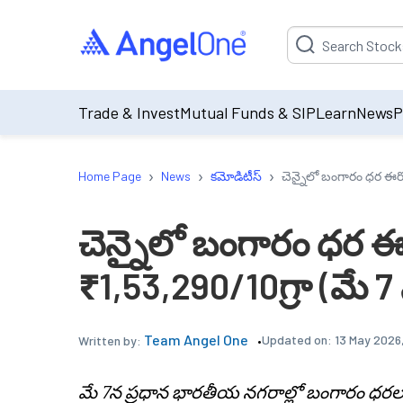
Suggestion will be p
Trade & Invest
Mutual Funds & SIP
Learn
News
P
›
›
›
Home Page
News
కమోడిటీస్
చెన్నైలో బంగారం ధర ఈరో
చెన్నైలో బంగారం ధర ఈర
₹1,53,290/10గ్రా (మే 
Team Angel One
Updated on:
13 May 2026
Written by:
మే 7న ప్రధాన భారతీయ నగరాల్లో బంగారం ధరలు