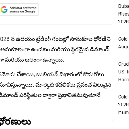
Duba
Rise
2026
026 న ఉదయం ట్రేడింగ్ గంటల్లో సానుకూల ధోరణిని
Gold 
Augu
ు అనుకూలంగా ఉండటం మరియు స్థిరమైన డిమాండ్
రంగా మరియు బలంగా ఉన్నాయి.
Crud
US-I
ు నమోదు చేశాయి, బులియన్ విభాగంలో కొనుగోలు
Horm
 సూచిస్తున్నాయి. మార్కెట్ కదలికలు ప్రపంచ విలువైన
డిమాండ్ పరిస్థితుల ద్వారా ప్రభావితమవుతూనే
Gold
2026
Mumb
 ధోరణులు