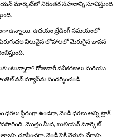
న్ మార్కెట్‌లో నిరంతర సహనాన్ని సూచిస్తుంది
తుంది.
లంగా ఉన్నాయి, ఉదయం ట్రేడింగ్ సమయంలో
పెరుగుదల విలువైన లోహాలలో మెరుగైన భావన
బిస్తుంది.
లనుకుంటున్నారా? రోజువారీ నవీకరణలు మరియు
జెల్ వన్ న్యూస్‌ను సందర్శించండి.
ధరలు స్థిరంగా ఉండగా, వెండి ధరలు అన్ని ట్రాక్
కొనసాగింది. మొత్తం మీద, బులియన్ మార్కెట్
ాన్ని చూపించగా, వెండి పైకి వెళ్తున్న వేగాన్ని