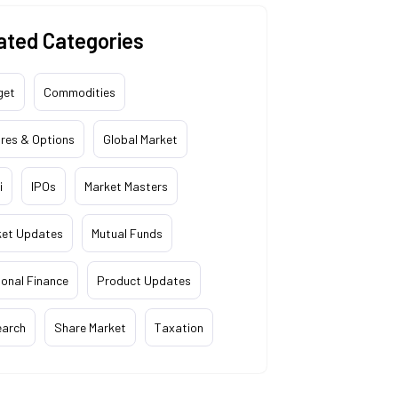
ated Categories
get
Commodities
res & Options
Global Market
i
IPOs
Market Masters
ket Updates
Mutual Funds
onal Finance
Product Updates
earch
Share Market
Taxation