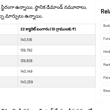
స్థిరంగా ఉన్నాయి, స్థానిక డిమాండ్ నమూనాలు,
Rel
్ప మార్పులు ఉన్నాయి.
Bud
22 క్యారెట్ బంగారం (10 గ్రాములకు ₹)
Futu
140,516
139,792
Hind
139,828
Mar
140,149
Pers
140,259
Res