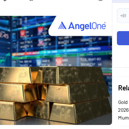
+91
Rel
Gold
2026
Mumb