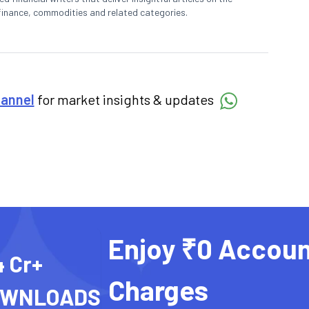
finance, commodities and related categories.
hannel
for market insights & updates
Enjoy ₹0 Accoun
4 Cr+
Charges
OWNLOADS