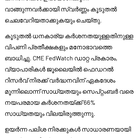
വാങ്ങുന്നവർക്കായി സ്വർണ്ണം കൂടുതൽ
ചെലവേറിയതാക്കുകയും ചെയ്തു.
കൂടുതൽ ധനകാര്യ കർശനതയുള്ളതിനുള്ള
വിപണി പ്രതീക്ഷകളും മനോഭാവത്തെ
ബാധിച്ചു. CME FedWatch ഡാറ്റ പ്രകാരം,
വ്യാപാരികൾ ജൂലൈയിൽ ഫെഡറൽ
റിസർവ് നിരക്ക് വർദ്ധനവിന് ഏകദേശം
മൂന്നിലൊന്ന് സാധ്യതയും സെപ്റ്റംബർ വരെ
നയപരമായ കർശനതയ്ക്ക് 66%
സാധ്യതയും വിലയിരുത്തുന്നു.
ഉയർന്ന പലിശ നിരക്കുകൾ സാധാരണയായി