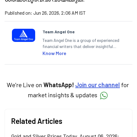
Published on:
Jun 26, 2026, 2:06 AM IST
Team Angel One
Team Angel One is a group of experienced
financial writers that deliver insightful
articles on the stock market, IPO, economy,
Know More
personal finance, commodities and related
categories.
We're Live on
WhatsApp!
Join our channel
for
market insights & updates
Related Articles
Gold and Silver Prices Today, August 06, 2026: