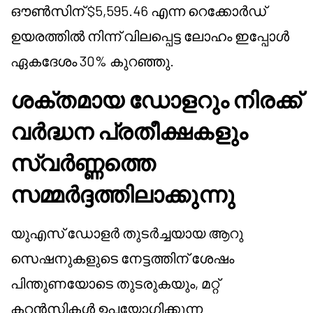
ഔൺസിന് $5,595.46 എന്ന റെക്കോർഡ്
ഉയരത്തിൽ നിന്ന് വിലപ്പെട്ട ലോഹം ഇപ്പോൾ
ഏകദേശം 30% കുറഞ്ഞു.
ശക്തമായ ഡോളറും നിരക്ക്
വർദ്ധന പ്രതീക്ഷകളും
സ്വർണ്ണത്തെ
സമ്മർദ്ദത്തിലാക്കുന്നു
യുഎസ് ഡോളർ തുടർച്ചയായ ആറു
സെഷനുകളുടെ നേട്ടത്തിന് ശേഷം
പിന്തുണയോടെ തുടരുകയും, മറ്റ്
കറൻസികൾ ഉപയോഗിക്കുന്ന