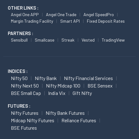
OTHER LINKS :
Angel One APP
Angel One Trade
Angel SpeedPro
Margin Trading Facility
Smart API
Fixed Deposit Rates
PARTNERS :
Sensibull
Smallcase
Streak
Vested
TradingView
INDICES :
Nifty 50
Nifty Bank
Nifty Financial Services
Nifty Next 50
Nifty Midcap 100
BSE Sensex
BSE Small Cap
India Vix
Gift Nifty
FUTURES :
Nifty Futures
Nifty Bank Futures
Midcap Nifty Futures
Reliance Futures
BSE Futures