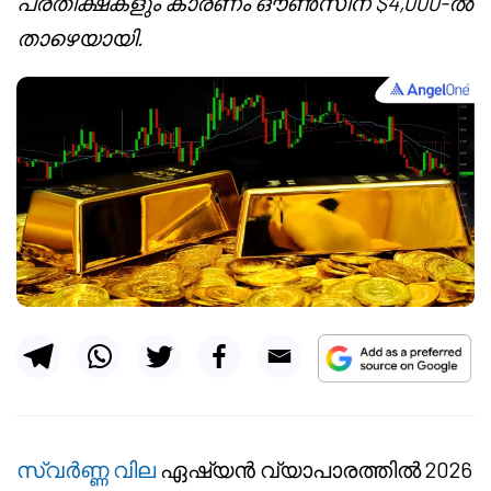
പ്രതീക്ഷകളും കാരണം ഔൺസിന് $4,000-ൽ
താഴെയായി.
സ്വർണ്ണ വില
ഏഷ്യൻ വ്യാപാരത്തിൽ 2026