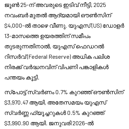
ജൂൺ 25-ന് അവരുടെ ഇടിവ് നീട്ടി, 2025
നവംബർ മുതൽ ആദ്യമായി ഔൺസിന്
$4,000-ൽ താഴെ വീണു. യുഎസ് (US) ഡോളർ
13-മാസത്തെ ഉയരത്തിന് സമീപം
തുടരുന്നതിനാൽ, യുഎസ് ഫെഡറൽ
റിസർവ് (Federal Reserve) അധിക പലിശ
നിരക്ക് വർദ്ധനവിന് വിപണി പങ്കാളികൾ
പന്തയം കൂട്ടി.
സ്പോട്ട് സ്വർണം 0.7% കുറഞ്ഞ് ഔൺസിന്
$3,970.47 ആയി, അതേസമയം യുഎസ്
സ്വർണ്ണ ഫ്യൂച്ചറുകൾ 0.5% കുറഞ്ഞ്
$3,990.90 ആയി. ജനുവരി 2026-ൽ