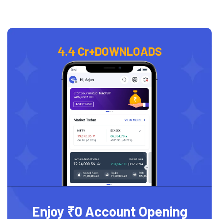
4.4 Cr+
DOWNLOADS
Enjoy ₹0 Account Opening