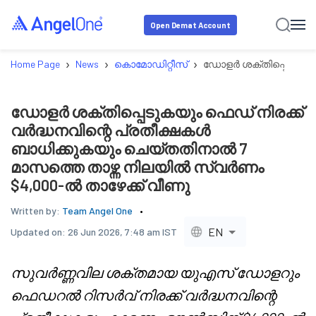
Open Demat Account
›
›
›
Home Page
News
കൊമോഡിറ്റീസ്
ഡോളർ ശക്തിപ്പെടുകയും
ഡോളർ ശക്തിപ്പെടുകയും ഫെഡ് നിരക്ക്
വർദ്ധനവിന്റെ പ്രതീക്ഷകൾ
ബാധിക്കുകയും ചെയ്തതിനാൽ 7
മാസത്തെ താഴ്ന്ന നിലയിൽ സ്വർണം
$4,000-ൽ താഴേക്ക് വീണു
Written by:
Team Angel One
EN
Updated on:
26 Jun 2026, 7:48 am IST
സുവർണ്ണവില ശക്തമായ യുഎസ് ഡോളറും
ഫെഡറൽ റിസർവ് നിരക്ക് വർദ്ധനവിന്റെ