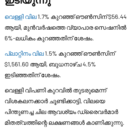
വെള്ളി വില
1.7% കുറഞ്ഞ് ഔൺസിന് $56.44
ആയി, മുൻവർഷത്തെ വ്യാപാര സെഷനിൽ
6%-ലധികം കുറഞ്ഞതിന് ശേഷം.
പ്ലാറ്റിനം വില
1.5% കുറഞ്ഞ് ഔൺസിന്
$1,561.60 ആയി, ബുധനാഴ്ച 4.5%
ഇടിഞ്ഞതിന് ശേഷം.
വെള്ളി വിപണി കുറവിൽ തുടരുമെന്ന്
വിശകലനക്കാർ ചൂണ്ടിക്കാട്ടി, വിലയെ
പിന്തുണച്ച ചില ആവശ്യം ഡ്രൈവർമാർ
മിതത്വത്തിന്റെ ലക്ഷണങ്ങൾ കാണിക്കുന്നു.