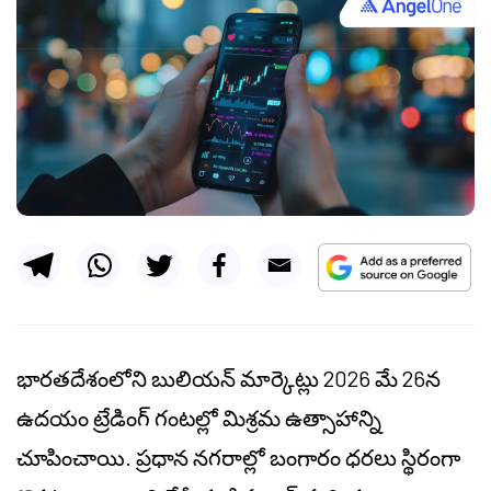
భారతదేశంలోని బులియన్ మార్కెట్లు 2026 మే 26న
ఉదయం ట్రేడింగ్ గంటల్లో మిశ్రమ ఉత్సాహాన్ని
చూపించాయి. ప్రధాన నగరాల్లో బంగారం ధరలు స్థిరంగా