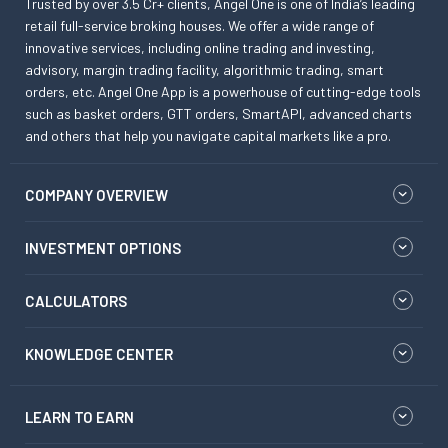
Trusted by over 3.5 Cr+ clients, Angel One is one of India’s leading
retail full-service broking houses. We offer a wide range of
innovative services, including online trading and investing,
advisory, margin trading facility, algorithmic trading, smart
orders, etc. Angel One App is a powerhouse of cutting-edge tools
such as basket orders, GTT orders, SmartAPI, advanced charts
and others that help you navigate capital markets like a pro.
COMPANY OVERVIEW
INVESTMENT OPTIONS
CALCULATORS
KNOWLEDGE CENTER
LEARN TO EARN