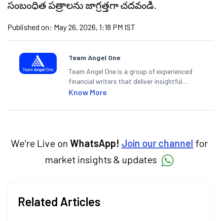
సంబంధిత పత్రాలను జాగ్రత్తగా చదవండి.
Published on:
May 26, 2026, 1:18 PM IST
Team Angel One
Team Angel One is a group of experienced
financial writers that deliver insightful
articles on the stock market, IPO, economy,
Know More
personal finance, commodities and related
categories.
We're Live on
WhatsApp!
Join our channel
for
market insights & updates
Related Articles