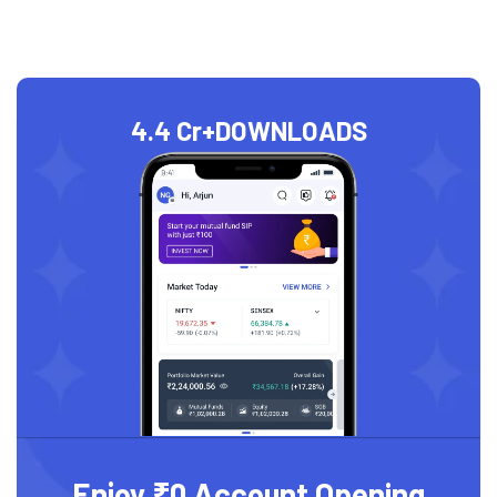
4.4 Cr+
DOWNLOADS
Enjoy ₹0 Account Opening