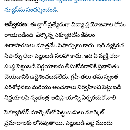
న్యూస్‌ను సందర్శించండి
.
అస్వీకరణ:
ఈ బ్లాగ్ ప్రత్యేకంగా విద్యా ప్రయోజనాల కోసం
రాయబడింది. పేర్కొన్న సెక్యూరిటీస్ కేవలం
ఉదాహరణలు మాత్రమే, సిఫార్సులు కాదు. ఇది వ్యక్తిగత
సిఫార్సు లేదా పెట్టుబడి సలహా కాదు. ఇది ఏ వ్యక్తి లేదా
సంస్థ పెట్టుబడి నిర్ణయాలను తీసుకోవడానికి ప్రభావితం
చేయడానికి ఉద్దేశించబడలేదు. గ్రహీతలు తమ స్వంత
పరిశోధనలు మరియు అంచనాలు నిర్వహించి పెట్టుబడి
నిర్ణయాలపై స్వతంత్ర అభిప్రాయాన్ని ఏర్పరచుకోవాలి.
సెక్యూరిటీస్ మార్కెట్‌లో పెట్టుబడులు మార్కెట్
ప్రమాదాలకు లోనవుతాయి. పెట్టుబడి పెట్టే ముందు