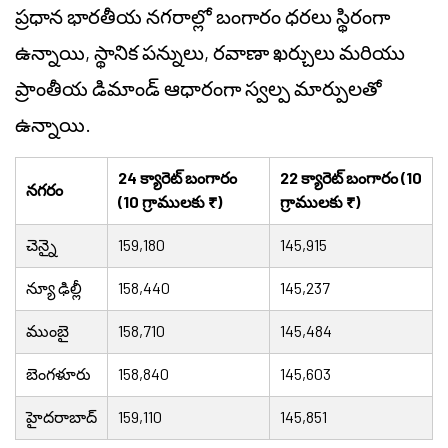
ప్రధాన భారతీయ నగరాల్లో బంగారం ధరలు స్థిరంగా
ఉన్నాయి, స్థానిక పన్నులు, రవాణా ఖర్చులు మరియు
ప్రాంతీయ డిమాండ్ ఆధారంగా స్వల్ప మార్పులతో
ఉన్నాయి.
24 క్యారెట్ బంగారం
22 క్యారెట్ బంగారం (10
నగరం
(10 గ్రాములకు ₹)
గ్రాములకు ₹)
చెన్నై
159,180
145,915
న్యూ ఢిల్లీ
158,440
145,237
ముంబై
158,710
145,484
బెంగళూరు
158,840
145,603
హైదరాబాద్
159,110
145,851