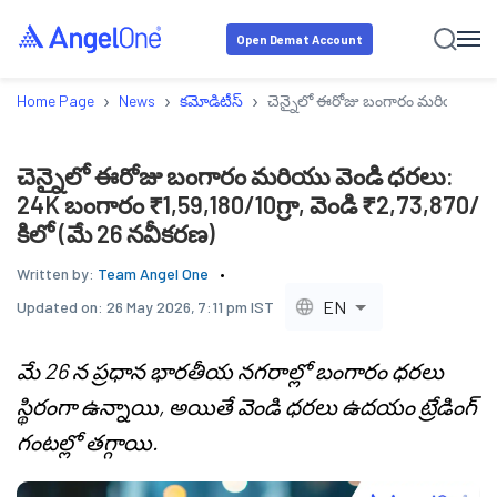
Open Demat Account
›
›
›
Home Page
News
కమోడిటీస్
చెన్నైలో ఈరోజు బంగారం మరియు వెండి
చెన్నైలో ఈరోజు బంగారం మరియు వెండి ధరలు:
24K బంగారం ₹1,59,180/10గ్రా, వెండి ₹2,73,870/
కిలో (మే 26 నవీకరణ)
Written by:
Team Angel One
EN
Updated on:
26 May 2026, 7:11 pm IST
మే 26 న ప్రధాన భారతీయ నగరాల్లో బంగారం ధరలు
స్థిరంగా ఉన్నాయి, అయితే వెండి ధరలు ఉదయం ట్రేడింగ్
గంటల్లో తగ్గాయి.