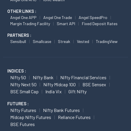
OTHER LINKS :
Angel One APP
Angel One Trade
Angel SpeedPro
Margin Trading Facility
Smart API
Fixed Deposit Rates
PARTNERS :
Sensibull
Smallcase
Streak
Vested
TradingView
INDICES :
Nifty 50
Nifty Bank
Nifty Financial Services
Nifty Next 50
Nifty Midcap 100
BSE Sensex
BSE Small Cap
India Vix
Gift Nifty
FUTURES :
Nifty Futures
Nifty Bank Futures
Midcap Nifty Futures
Reliance Futures
BSE Futures