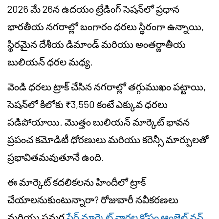
2026 మే 26న ఉదయం ట్రేడింగ్ సెషన్‌లో ప్రధాన
భారతీయ నగరాల్లో బంగారం ధరలు స్థిరంగా ఉన్నాయి,
స్థిరమైన దేశీయ డిమాండ్ మరియు అంతర్జాతీయ
బులియన్ ధరల మధ్య.
వెండి ధరలు ట్రాక్ చేసిన నగరాల్లో తగ్గుముఖం పట్టాయి,
సెషన్‌లో కిలోకు ₹3,550 కంటే ఎక్కువ ధరలు
పడిపోయాయి. మొత్తం బులియన్ మార్కెట్ భావన
ప్రపంచ కమోడిటీ ధోరణులు మరియు కరెన్సీ మార్పులతో
ప్రభావితమవుతూనే ఉంది.
ఈ మార్కెట్ కదలికలను హిందీలో ట్రాక్
చేయాలనుకుంటున్నారా? రోజువారీ నవీకరణలు
మరియు సమగ్ర
షేర్ మార్కెట్ వార్తల కోసం ఆంజెల్ వన్