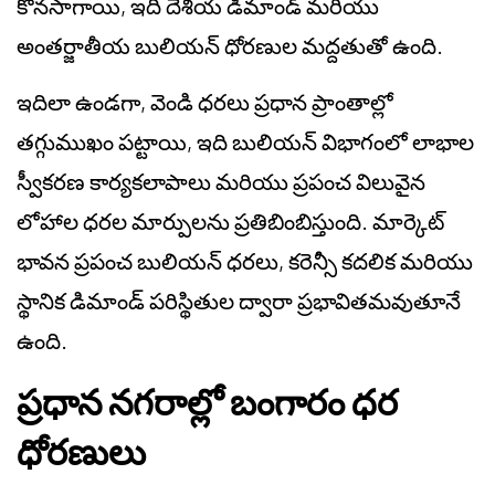
కొనసాగాయి, ఇది దేశీయ డిమాండ్ మరియు
అంతర్జాతీయ బులియన్ ధోరణుల మద్దతుతో ఉంది.
ఇదిలా ఉండగా, వెండి ధరలు ప్రధాన ప్రాంతాల్లో
తగ్గుముఖం పట్టాయి, ఇది బులియన్ విభాగంలో లాభాల
స్వీకరణ కార్యకలాపాలు మరియు ప్రపంచ విలువైన
లోహాల ధరల మార్పులను ప్రతిబింబిస్తుంది. మార్కెట్
భావన ప్రపంచ బులియన్ ధరలు, కరెన్సీ కదలిక మరియు
స్థానిక డిమాండ్ పరిస్థితుల ద్వారా ప్రభావితమవుతూనే
ఉంది.
ప్రధాన నగరాల్లో బంగారం ధర
ధోరణులు