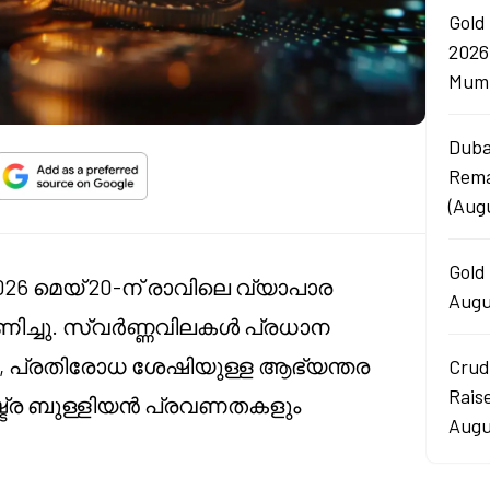
Gold
2026
Mumb
Duba
Rema
(Aug
Gold 
6 മെയ് 20-ന് രാവിലെ വ്യാപാര
Augu
ച്ചു. സ്വർണ്ണവിലകൾ പ്രധാന
ു, പ്രതിരോധ ശേഷിയുള്ള ആഭ്യന്തര
Crud
Rais
ട്ര ബുള്ളിയൻ പ്രവണതകളും
Augu