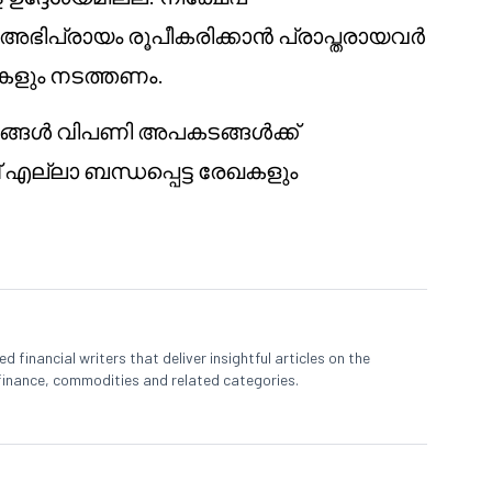
യ അഭിപ്രായം രൂപീകരിക്കാൻ പ്രാപ്തരായവർ
കളും നടത്തണം.
പങ്ങൾ വിപണി അപകടങ്ങൾക്ക്
പ് എല്ലാ ബന്ധപ്പെട്ട രേഖകളും
 financial writers that deliver insightful articles on the
finance, commodities and related categories.