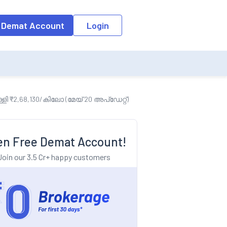
o the input field, the suggestion list will be updated as per the keyw
 Demat Account
Login
ി ₹2,68,130/കിലോ (മേയ് 20 അപ്ഡേറ്റ്)
n Free Demat Account!
Join our 3.5 Cr+ happy customers