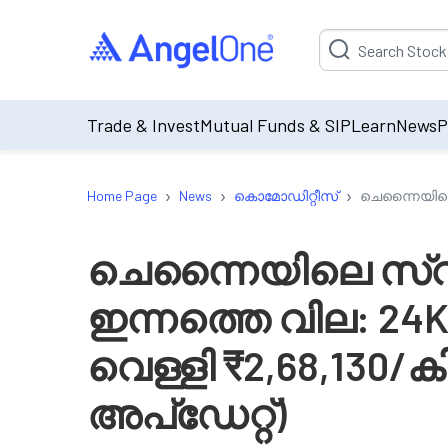
Suggestion will be p
Trade & Invest
Mutual Funds & SIP
Learn
News
P
›
›
›
Home Page
News
കൊമോഡിറ്റീസ്
ചെന്നൈയിലെ സ
ചെന്നൈയിലെ സ്വർ
ഇന്നത്തെ വില: 24K 
വെള്ളി ₹2,68,130/ക
അപ്ഡേറ്റ്)