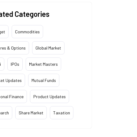
ated Categories
get
Commodities
res & Options
Global Market
i
IPOs
Market Masters
ket Updates
Mutual Funds
onal Finance
Product Updates
earch
Share Market
Taxation