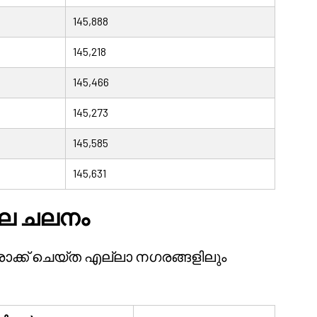
145,888
145,218
145,466
145,273
145,585
145,631
ില ചലനം
ക്ക് ചെയ്ത എല്ലാ നഗരങ്ങളിലും