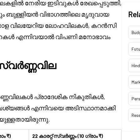
ലകളിൽ നേരിയ ഇടിവുകൾ രേഖപ്പെടുത്തി,
Rel
ും ബുള്ളിയൻ വിഭാഗത്തിലെ മൃദുവായ
നു. ആഗോള വിലയേറിയ ലോഹവിലകൾ, കറൻസി
Bud
നകൾ എന്നിവയാൽ വിപണി മനോഭാവം
Futu
സ്വർണ്ണവില
Hind
Mar
ണ്ണവിലകൾ പ്രാദേശിക നികുതികൾ,
Pers
്യങ്ങൾ എന്നിവയെ അടിസ്ഥാനമാക്കി
Res
ള്ളതായിരുന്നു.
ാം ₹)
22 കാരറ്റ് സ്വർണ്ണം (10 ഗ്രാം ₹)