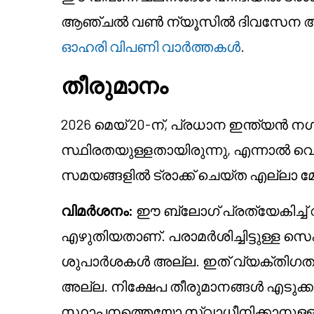
ആഞ്ചൽ വൺ ന്യൂസിൽ ദിവസേന അപ
ഓഹരി വിപണി വാർത്തകൾ
.
തീരുമാനം
2026 മെയ് 20-ന്, പ്രധാന ഇന്ത്യൻ
സ്ഥിരതയുള്ളതായിരുന്നു, എന്നാൽ വ
സമയങ്ങളിൽ ട്രാക്ക് ചെയ്ത എല്ലാ മേഖ
വിമർശനം:
ഈ ബ്ലോഗ് പ്രത്യേകിച്ച
എഴുതിയതാണ്. പരാമർശിച്ചിട്ടുള്ള സ
ശുപാർശകൾ അല്ല. ഇത് വ്യക്തിഗ
അല്ല. നിക്ഷേപ തീരുമാനങ്ങൾ എടുക
സ്ഥാപനത്തെയോ സ്വാധീനിക്കാനുള്ള ഉ