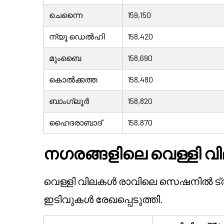
ചെന്നൈ
159,150
ന്യൂ ഡെൽഹി
158,420
മുംബൈ
158,690
കൊൽക്കത്ത
158,480
ബാംഗ്ലൂർ
158,820
ഹൈദരാബാദ്
158,870
നഗരങ്ങളിലെ വെള്ളി വ
വെള്ളി വിലകൾ രാവിലെ സെഷനിൽ ട്രാ
ഇടിവുകൾ രേഖപ്പെടുത്തി.