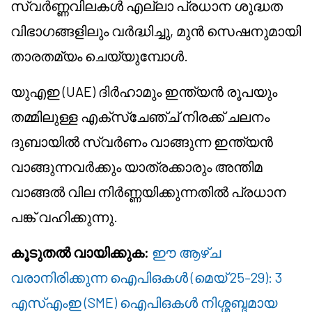
സ്വർണ്ണവിലകൾ എല്ലാ പ്രധാന ശുദ്ധത
വിഭാഗങ്ങളിലും വർദ്ധിച്ചു, മുൻ സെഷനുമായി
താരതമ്യം ചെയ്യുമ്പോൾ.
യുഎഇ (UAE) ദിർഹാമും ഇന്ത്യൻ രൂപയും
തമ്മിലുള്ള എക്സ്ചേഞ്ച് നിരക്ക് ചലനം
ദുബായിൽ സ്വർണം വാങ്ങുന്ന ഇന്ത്യൻ
വാങ്ങുന്നവർക്കും യാത്രക്കാരും അന്തിമ
വാങ്ങൽ വില നിർണ്ണയിക്കുന്നതിൽ പ്രധാന
പങ്ക് വഹിക്കുന്നു.
കൂടുതൽ വായിക്കുക:
ഈ ആഴ്ച
വരാനിരിക്കുന്ന ഐപിഒകൾ (മെയ് 25–29): 3
എസ്‌എംഇ (SME) ഐപിഒകൾ നിശ്ശബ്ദമായ