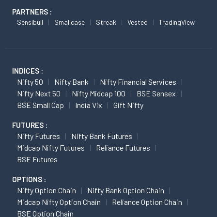
PARTNERS :
Sensibull
Smallcase
Streak
Vested
TradingView
INDICES :
Nifty 50
Nifty Bank
Nifty Financial Services
Nifty Next 50
Nifty Midcap 100
BSE Sensex
BSE Small Cap
India Vix
Gift Nifty
FUTURES :
Nifty Futures
Nifty Bank Futures
Midcap Nifty Futures
Reliance Futures
BSE Futures
OPTIONS :
Nifty Option Chain
Nifty Bank Option Chain
Midcap Nifty Option Chain
Reliance Option Chain
BSE Option Chain