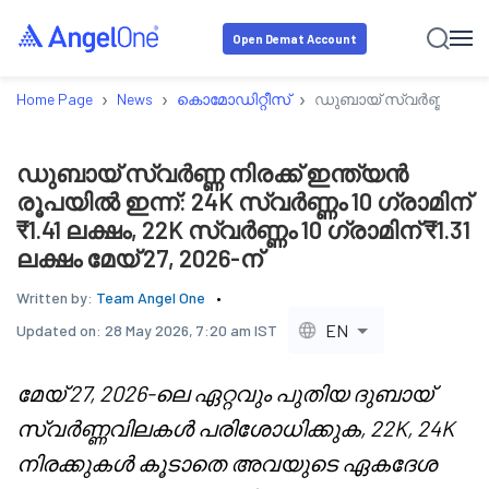
Open Demat Account
›
›
›
Home Page
News
കൊമോഡിറ്റീസ്
ഡുബായ് സ്വർണ്ണ നിരക്ക് 
ഡുബായ് സ്വർണ്ണ നിരക്ക് ഇന്ത്യൻ
രൂപയിൽ ഇന്ന്: 24K സ്വർണ്ണം 10 ഗ്രാമിന്
₹1.41 ലക്ഷം, 22K സ്വർണ്ണം 10 ഗ്രാമിന് ₹1.31
ലക്ഷം മേയ് 27, 2026-ന്
Written by:
Team Angel One
EN
Updated on:
28 May 2026, 7:20 am IST
മേയ് 27, 2026-ലെ ഏറ്റവും പുതിയ ദുബായ്
സ്വർണ്ണവിലകൾ പരിശോധിക്കുക, 22K, 24K
നിരക്കുകൾ കൂടാതെ അവയുടെ ഏകദേശ