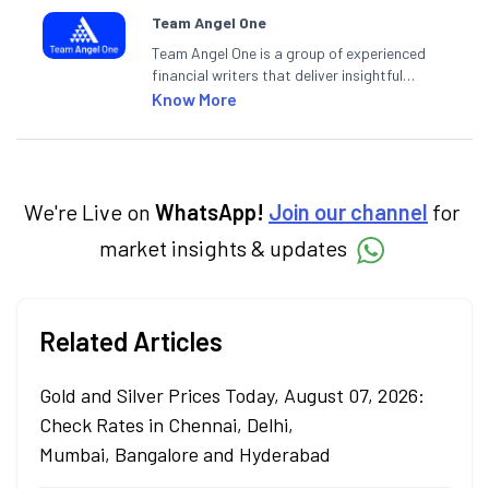
Team Angel One
Team Angel One is a group of experienced
financial writers that deliver insightful
articles on the stock market, IPO, economy,
Know More
personal finance, commodities and related
categories.
We're Live on
WhatsApp!
Join our channel
for
market insights & updates
Related Articles
Gold and Silver Prices Today, August 07, 2026:
Check Rates in Chennai, Delhi,
Mumbai, Bangalore and Hyderabad