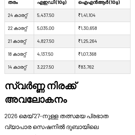
തരം
എഇഡി (10g)
ഐഎൻആർ (10g)
24 കാരറ്റ്
5,437.50
₹1,41,104
22 കാരറ്റ്
5,035.00
₹1,30,658
21 കാരറ്റ്
4,827.50
₹1,25,264
18 കാരറ്റ്
4,137.50
₹1,07,368
14 കാരറ്റ്
3,227.50
₹83,762
സ്വർണ്ണ നിരക്ക്
അവലോകനം
2026 മെയ് 27-നുള്ള തത്സമയ പ്രഭാത
വ്യാപാര സെഷനിൽ ദുബായിലെ