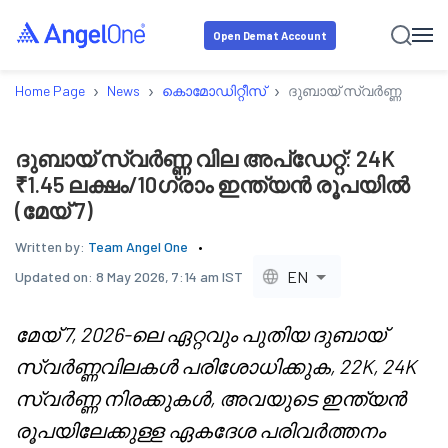
Open Demat Account
›
›
›
Home Page
News
കൊമോഡിറ്റീസ്
ദുബായ് സ്വർണ്ണ വില അപ്
ദുബായ് സ്വർണ്ണ വില അപ്ഡേറ്റ്: 24K
₹1.45 ലക്ഷം/10ഗ്രാം ഇന്ത്യൻ രൂപയിൽ
(മേയ് 7)
Written by:
Team Angel One
EN
Updated on:
8 May 2026, 7:14 am IST
മേയ് 7, 2026-ലെ ഏറ്റവും പുതിയ ദുബായ്
സ്വർണ്ണവിലകൾ പരിശോധിക്കുക, 22K, 24K
സ്വർണ്ണ നിരക്കുകൾ, അവയുടെ ഇന്ത്യൻ
രൂപയിലേക്കുള്ള ഏകദേശ പരിവർത്തനം