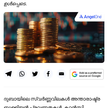
ഉൾപ്പെടെ.
ദുബായിലെ സ്വർണ്ണവിലകൾ അന്താരാഷ്ട്ര
ബുള്ളിയൻ പ്രവണതകൾ, കറൻസി