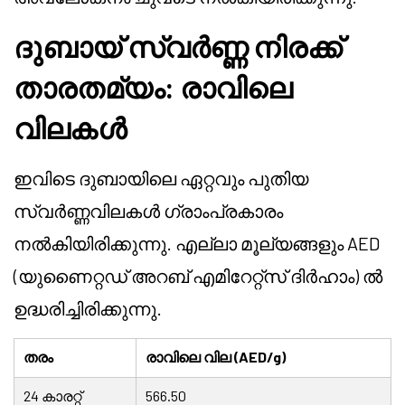
ദുബായ് സ്വർണ്ണ നിരക്ക്
താരതമ്യം: രാവിലെ
വിലകൾ
ഇവിടെ ദുബായിലെ ഏറ്റവും പുതിയ
സ്വർണ്ണവിലകൾ ഗ്രാംപ്രകാരം
നൽകിയിരിക്കുന്നു. എല്ലാ മൂല്യങ്ങളും AED
(യുണൈറ്റഡ് അറബ് എമിറേറ്റ്സ് ദിർഹാം) ൽ
ഉദ്ധരിച്ചിരിക്കുന്നു.
തരം
രാവിലെ വില (AED/g)
24 കാരറ്റ്
566.50