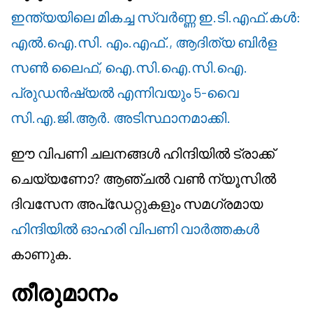
ഇന്ത്യയിലെ മികച്ച സ്വർണ്ണ ഇ.ടി.എഫ്.കൾ:
എൽ.ഐ.സി. എം.എഫ്., ആദിത്യ ബിർള
സൺ ലൈഫ്, ഐ.സി.ഐ.സി.ഐ.
പ്രുഡൻഷ്യൽ എന്നിവയും 5-വൈ
സി.എ.ജി.ആർ. അടിസ്ഥാനമാക്കി.
ഈ വിപണി ചലനങ്ങൾ ഹിന്ദിയിൽ ട്രാക്ക്
ചെയ്യണോ? ആഞ്ചൽ വൺ ന്യൂസിൽ
ദിവസേന അപ്ഡേറ്റുകളും സമഗ്രമായ
ഹിന്ദിയിൽ ഓഹരി വിപണി വാർത്തകൾ
കാണുക.
തീരുമാനം