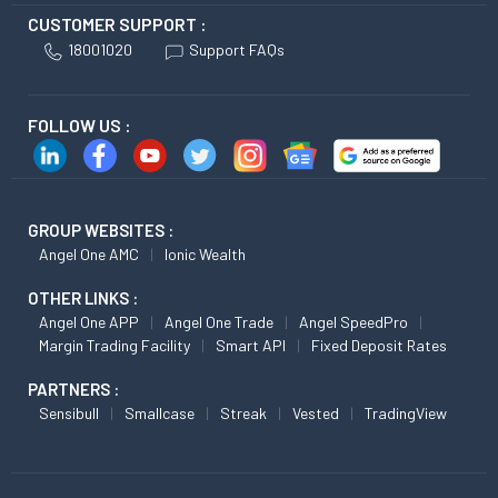
CUSTOMER SUPPORT :
18001020
Support FAQs
FOLLOW US :
GROUP WEBSITES :
Angel One AMC
Ionic Wealth
OTHER LINKS :
Angel One APP
Angel One Trade
Angel SpeedPro
Margin Trading Facility
Smart API
Fixed Deposit Rates
PARTNERS :
Sensibull
Smallcase
Streak
Vested
TradingView