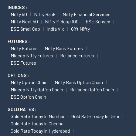
INDICES :
Nifty 50
Nifty Bank
Nifty Financial Services
Nifty Next 50
Nifty Midcap 100
BSE Sensex
BSE Small Cap
India Vix
Gift Nifty
FUTURES :
Nifty Futures
Nifty Bank Futures
Midcap Nifty Futures
Reliance Futures
BSE Futures
OPTIONS :
Nifty Option Chain
Nifty Bank Option Chain
Midcap Nifty Option Chain
Reliance Option Chain
BSE Option Chain
GOLD RATES :
Gold Rate Today In Mumbai
Gold Rate Today In Delhi
Gold Rate Today In Chennai
Gold Rate Today In Hyderabad