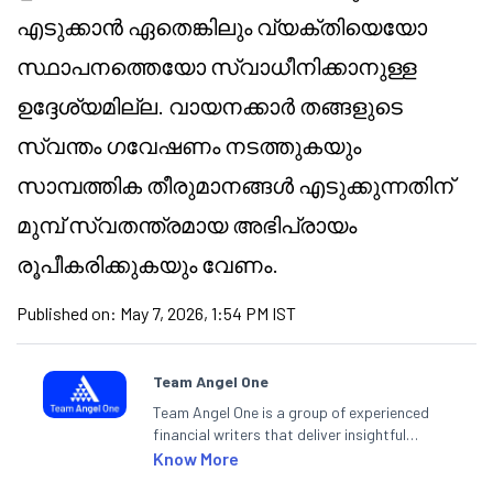
എടുക്കാൻ ഏതെങ്കിലും വ്യക്തിയെയോ
സ്ഥാപനത്തെയോ സ്വാധീനിക്കാനുള്ള
ഉദ്ദേശ്യമില്ല. വായനക്കാർ തങ്ങളുടെ
സ്വന്തം ഗവേഷണം നടത്തുകയും
സാമ്പത്തിക തീരുമാനങ്ങൾ എടുക്കുന്നതിന്
മുമ്പ് സ്വതന്ത്രമായ അഭിപ്രായം
രൂപീകരിക്കുകയും വേണം.
Published on:
May 7, 2026, 1:54 PM IST
Team Angel One
Team Angel One is a group of experienced
financial writers that deliver insightful
articles on the stock market, IPO, economy,
Know More
personal finance, commodities and related