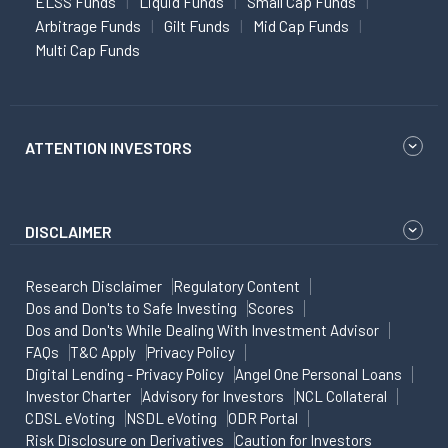
ELSS Funds
Liquid Funds
Small Cap Funds
Arbitrage Funds
Gilt Funds
Mid Cap Funds
Multi Cap Funds
ATTENTION INVESTORS
DISCLAIMER
Research Disclaimer
Regulatory Content
Dos and Don'ts to Safe Investing
Scores
Dos and Don'ts While Dealing With Investment Advisor
FAQs
T&C Apply
Privacy Policy
Digital Lending - Privacy Policy
Angel One Personal Loans
Investor Charter
Advisory for Investors
NCL Collateral
CDSL eVoting
NSDL eVoting
ODR Portal
Risk Disclosure on Derivatives
Caution for Investors