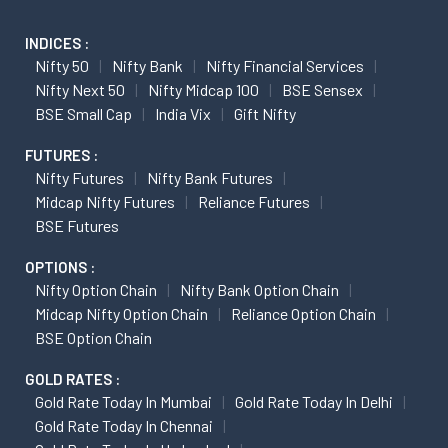
INDICES :
Nifty 50
Nifty Bank
Nifty Financial Services
Nifty Next 50
Nifty Midcap 100
BSE Sensex
BSE Small Cap
India Vix
Gift Nifty
FUTURES :
Nifty Futures
Nifty Bank Futures
Midcap Nifty Futures
Reliance Futures
BSE Futures
OPTIONS :
Nifty Option Chain
Nifty Bank Option Chain
Midcap Nifty Option Chain
Reliance Option Chain
BSE Option Chain
GOLD RATES :
Gold Rate Today In Mumbai
Gold Rate Today In Delhi
Gold Rate Today In Chennai