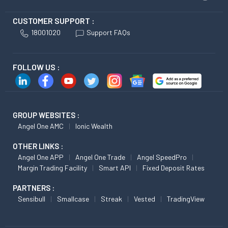
CUSTOMER SUPPORT :
18001020
Support FAQs
FOLLOW US :
GROUP WEBSITES :
Angel One AMC
Ionic Wealth
OTHER LINKS :
Angel One APP
Angel One Trade
Angel SpeedPro
Margin Trading Facility
Smart API
Fixed Deposit Rates
PARTNERS :
Sensibull
Smallcase
Streak
Vested
TradingView