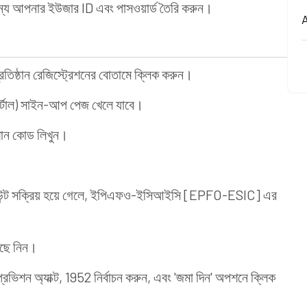
য আপনার ইউজার ID এবং পাসওয়ার্ড তৈরি করুন।
A
িষ্ঠান রেজিস্ট্রেশনের বোতামে ক্লিক করুন।
্টাল) সাইন-আপ পেজ খেলে যাবে।
শান কোড লিখুন।
্ট সক্রিয় হয়ে গেলে, ইপিএফও-ইসিআইসি [EPFO-ESIC] এর
বেছে নিন।
 প্রভিশন অ্যাক্ট, 1952 নির্বাচন করুন, এবং 'জমা দিন' অপশনে ক্লিক