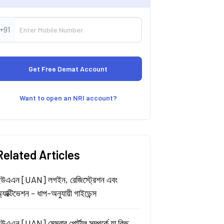
+91
Want to open an NRI account?
Related Articles
উএএন [UAN] লগইন, রেজিস্ট্রেশন এবং
্যাক্টিভেশন - ধাপ-অনুযায়ী গাইডেন্স
উএএন [UAN] মেম্বার পোর্টাল সম্পর্কে যা কিছু