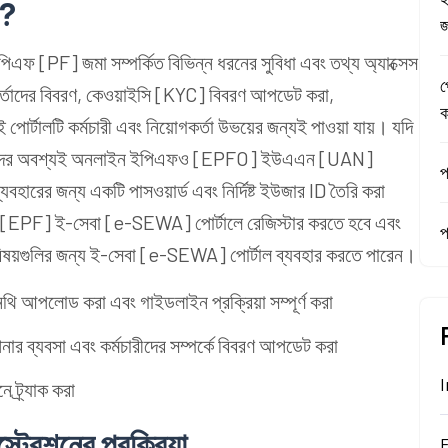
ী?
জ
ফ [PF] জমা সম্পর্কিত বিভিন্ন ধরনের সুবিধা এবং তথ্য অ্যাক্সেস
প
োগকর্তাদের বিবরণ, কেওয়াইসি [KYC] বিবরণ আপডেট করা,
ক
োর্টালটি কর্মচারী এবং নিয়োগকর্তা উভয়ের জন্যই পাওয়া যায়। যদি
লে তাদের অবশ্যই অনলাইন ইপিএফও [EPFO] ইউএএন [UAN]
প
বহারের জন্য একটি পাসওয়ার্ড এবং নির্দিষ্ট ইউজার ID তৈরি করা
িএফ [EPF] ই-সেবা [e-SEWA] পোর্টালে রেজিস্টার করতে হবে এবং
প
বিষয়গুলির জন্য ই-সেবা [e-SEWA] পোর্টাল ব্যবহার করতে পারেন।
থি আপলোড করা এবং গাইডলাইন প্রক্রিয়া সম্পূর্ণ করা
র ব্যবসা এবং কর্মচারীদের সম্পর্কে বিবরণ আপডেট করা
I
ট্র্যাক করা
্রেশনের প্রক্রিয়া