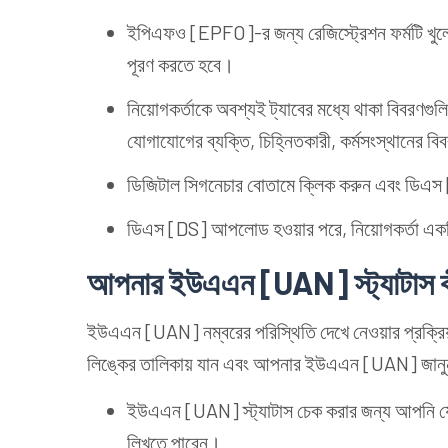
ইপিএফও [EPFO]-র জন্য রেজিস্ট্রেশন ফর্মটি খুলে
পূরণ করতে হবে।
নিয়োগকর্তাকে অবশ্যই ট্যাবের মধ্যে থাকা বিবরণগুল
যোগাযোগের ব্যক্তি, চিহ্নিতকারী, কর্মসংস্থানের বিব
ডিজিটাল সিগনেচার বোতামে ক্লিক করুন এবং ডিএস 
ডিএস [DS] আপলোড হওয়ার পরে, নিয়োগকর্তা একট
আপনার ইউএএন [UAN] স্ট্যাটাস ক
ইউএএন [UAN] নম্বরের পরিস্থিতি দেখে নেওয়ার প্রক্রিয
লিঙ্কের তালিকায় যান এবং আপনার ইউএএন [UAN] জানু
ইউএএন [UAN] স্ট্যাটাস চেক করার জন্য আপনি য
লিখতে পারেন।