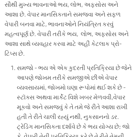
સૌથી મુખ્ય ભાવનાઓ ભય, લોભ, અફસોસ અને
આશા છે.
વેપાર માનસિકતાને સમજવા અને સફળ
વેપારી બનવા માટે, ભાવનાઓને નિયંત્રિત કરવું
મહત્વપૂર્ણ છે. વેપારી તરીકે ભય, લોભ, અફસોસ અને
આશા સાથે વ્યવહાર કરવા માટે અહીં કેટલાક પ્રો-
ટિપ્સ છે.
સમજો - ભય એ એક કુદરતી પ્રતિક્રિયા છે જેને
આપણે જોખમ તરીકે સમજીએ છીએ વેપાર
વ્યવસાયમાં, જોખમો ઘણા રૂપોમાં થઈ શકે છે -
સ્ટૉક્સ અથવા માર્કેટ વિશે ખબર મેળવવી,વેપાર
મૂકવો અને સમજવું કે તે તમે જે રીતે આશા રાખી
હતી તે રીતે ચાલી રહ્યું નથી, નુકસાનનો ડર.
ટ્રેડિંગ માનસિકતા દર્શાવે છે કે ભય યોગ્ય છે; જો
કે, વેપારી તેની પ્રતિક્રિયા કરે છે તે રીતે તેમની