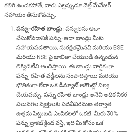
కలిగి ఉండకపోతే, వారు ఎల్లప్పుడూ వెల్త్ మేనేజర్
సహాయం తీసుకోవచ్చు.
పన్ను-రహిత బాండ్లు:
పన్నులను ఆదా
చేసుకోవడానికి పన్ను-ఆదా బాండ్లు మీకు
సహాయపడతాయి, సురక్షితమైనవి మరియు BSE
మరియు NSE పై జాబితా చేయబడి ఉన్నందున
లిక్విడిటీని అందిస్తాయి. ఈ బాండ్లు వార్షికంగా
పన్ను-రహిత వడ్డీలను సంపాదిస్తాయి మరియు
భౌతికంగా లేదా ఒక డీమ్యాట్ అకౌంట్లో నిల్వ
చేయవచ్చు.
పన్ను రహిత బాండ్లు
అనేవి అధిక నికర
విలువగల వ్యక్తులకు పదవీవిరమణ తర్వాత
ఉత్తమ పెట్టుబడి ఎంపికలలో ఒకటి. మీరు 30%
పన్ను బ్రాకెట్ క్రింద వస్తే, ఇది మీ కోసం ఒక