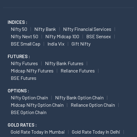
INDICES :
Nifty 50
Nifty Bank
Nifty Financial Services
Nifty Next 50
Nifty Midcap 100
BSE Sensex
BSE Small Cap
India Vix
Gift Nifty
FUTURES :
Nifty Futures
Nifty Bank Futures
Midcap Nifty Futures
Reliance Futures
BSE Futures
OPTIONS :
Nifty Option Chain
Nifty Bank Option Chain
Midcap Nifty Option Chain
Reliance Option Chain
BSE Option Chain
GOLD RATES :
Gold Rate Today In Mumbai
Gold Rate Today In Delhi