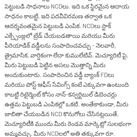
పెట్టుబడి సాధనాలు NCDలు. ఇది ఒక స్థిరమైన ఆదాయ
సాధనం కాబట్టి, ఇది పదవీవిరమణ తర్వాత ఒక
ఆదర్శవంతమైన పెట్టుబడి ఎంపిక. NCDలు స్టాక్
ఎక్స్చేంజ్లలో ట్రేడ్ చేయబడతాయి మరియు మీరు
పీరియాడిక్ వడ్డీలను సంపాదించవచ్చు - నెలవారీ,
త్రైమాసిక, వార్షికంగా లేదా కుములేటివ్. మెచ్యూరిటీ పై,
మీరు పెట్టుబడి పెట్టిన అసలు మొత్తాన్ని మీరు
అందుకుంటారు. సంపాదించిన వడ్డీ బ్యాంక్ FDలు
మరియు పోస్ట్ ఆఫీస్ సేవింగ్స్ కంటే ఎక్కువగా ఉంటుంది
కాబట్టి రిటైర్మెంట్ కోసం నాన్-కన్వర్టిబుల్ డిబెంచర్లు
ఉత్తమ పెట్టుబడి ఎంపికల్లో ఒకటి. అంతేకాకుండా, మీరు
జాబితా చేయబడిన NCD కొనుగోలు చేసినట్లయితే,
మెచ్యూరిటీకి ముందు మీరు రెండవ మార్కెట్లో సులభంగా
అమ్మవచ్చు. మీరు NCDలలో అతి తక్కువగా రూ.