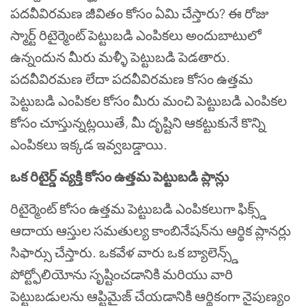
పదవీవిరమణ జీవితం కోసం ఏమి చేస్తారు? ఈ రోజు
స్మార్ట్ రిటైర్మెంట్ పెట్టుబడి ఎంపికలు అందుబాటులో
ఉన్నందున మీరు మళ్ళీ పెట్టుబడి పెడతారు.
పదవీవిరమణ లేదా పదవీవిరమణ కోసం ఉత్తమ
పెట్టుబడి ఎంపికల కోసం మీరు మంచి పెట్టుబడి ఎంపికల
కోసం చూస్తున్నట్లయితే, మీ దృష్టిని ఆకట్టుకునే కొన్ని
ఎంపికలు ఇక్కడ ఇవ్వబడ్డాయి.
ఒక రిటైర్డ్ వ్యక్తి కోసం ఉత్తమ పెట్టుబడి ప్లాన్లు
రిటైర్మెంట్ కోసం ఉత్తమ పెట్టుబడి ఎంపికలుగా ఫిక్స్డ్
ఆదాయ ఆస్తుల సమతుల్య కాంబినేషన్‌ను ఆర్థిక ప్లానర్లు
సిఫార్సు చేస్తారు. ఒకవేళ వారు ఒక బ్యాలెన్స్డ్
పోర్ట్ఫోలియోను సృష్టించడానికి మరియు వారి
పెట్టుబడులను ఆప్టిమైజ్ చేయడానికి ఆర్థికంగా నైపుణ్యం