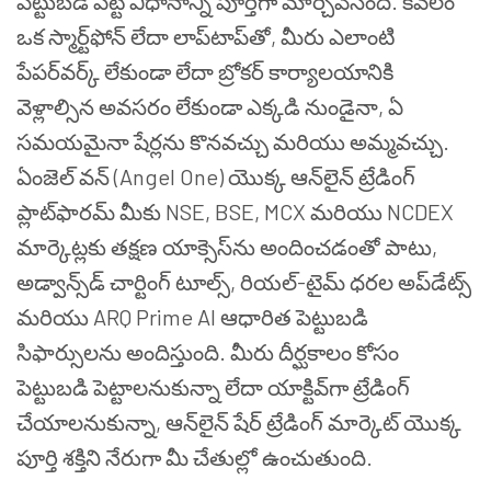
పెట్టుబడి పెట్టే విధానాన్ని పూర్తిగా మార్చివేసింది. కేవలం
ఒక స్మార్ట్‌ఫోన్ లేదా లాప్‌టాప్‌తో, మీరు ఎలాంటి
పేపర్‌వర్క్ లేకుండా లేదా బ్రోకర్ కార్యాలయానికి
వెళ్లాల్సిన అవసరం లేకుండా ఎక్కడి నుండైనా, ఏ
సమయమైనా షేర్లను కొనవచ్చు మరియు అమ్మవచ్చు.
ఏంజెల్ వన్ (Angel One) యొక్క ఆన్‌లైన్ ట్రేడింగ్
ప్లాట్‌ఫారమ్ మీకు NSE, BSE, MCX మరియు NCDEX
మార్కెట్లకు తక్షణ యాక్సెస్‌ను అందించడంతో పాటు,
అడ్వాన్స్‌డ్ చార్టింగ్ టూల్స్, రియల్-టైమ్ ధరల అప్‌డేట్స్
మరియు ARQ Prime AI ఆధారిత పెట్టుబడి
సిఫార్సులను అందిస్తుంది. మీరు దీర్ఘకాలం కోసం
పెట్టుబడి పెట్టాలనుకున్నా లేదా యాక్టివ్‌గా ట్రేడింగ్
చేయాలనుకున్నా, ఆన్‌లైన్ షేర్ ట్రేడింగ్ మార్కెట్ యొక్క
పూర్తి శక్తిని నేరుగా మీ చేతుల్లో ఉంచుతుంది.