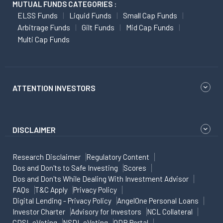
MUTUAL FUNDS CATEGORIES :
ELSS Funds
Liquid Funds
Small Cap Funds
Arbitrage Funds
Gilt Funds
Mid Cap Funds
Multi Cap Funds
ATTENTION INVESTORS
DISCLAIMER
Research Disclaimer
Regulatory Content
Dos and Don'ts to Safe Investing
Scores
Dos and Don'ts While Dealing With Investment Advisor
FAQs
T&C Apply
Privacy Policy
Digital Lending - Privacy Policy
AngelOne Personal Loans
Investor Charter
Advisory for Investors
NCL Collateral
CDSL eVoting
NSDL eVoting
ODR Portal