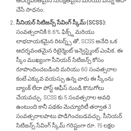
ఆదర్శవంతమైన సురక్షితమైన మరియు పన్ను ఆదా
చేసే సాధనం.
సీనియర్ సిటిజన్స్ సేవింగ్ స్కీమ్ (SCSS):
సంవత్సరానికి 8.6% ఫిక్స్డ్ మరియు
లాభదాయకమైన రిటర్న్స్ తో, SCSS అనేది ఒక
ఆదర్శవంతమైన రిటైర్మెంట్ ఇన్వెస్ట్మెంట్ ఎంపిక. ఈ
స్కీం ముఖ్యంగా సీనియర్ సిటిజన్స్ కోసం
రూపొందించబడింది మరియు 60 సంవత్సరాల
కంటే ఎక్కువ వయస్సు ఉన్న వారు ఈ స్కీంను
బ్యాంక్ లేదా పోస్ట్ ఆఫీస్ నుండి కొనుగోలు
చేయవచ్చు. SCSS కు 5 సంవత్సరాల అవధి
ఉంటుంది కానీ పథకం మెచ్యూరిటీ తర్వాత 3
సంవత్సరాలపాటు పొడిగించబడవచ్చు. సీనియర్
సిటిజన్స్ సేవింగ్ స్కీమ్ గరిష్టంగా రూ. 15 లక్షల