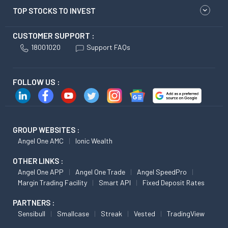
TOP STOCKS TO INVEST
CUSTOMER SUPPORT :
18001020
Support FAQs
FOLLOW US :
GROUP WEBSITES :
Angel One AMC
Ionic Wealth
OTHER LINKS :
Angel One APP
Angel One Trade
Angel SpeedPro
Margin Trading Facility
Smart API
Fixed Deposit Rates
PARTNERS :
Sensibull
Smallcase
Streak
Vested
TradingView