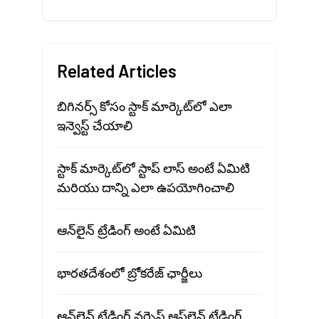
Related Articles
బిగినర్స్ కోసం స్టాక్ మార్కెట్‍లో ఎలా
ఇన్వెస్ట్ చేయాలి
స్టాక్ మార్కెట్‍లో స్టాప్ లాస్ అంటే ఏమిటి
మరియు దాన్ని ఎలా ఉపయోగించాలి
ఆన్‌లైన్ ట్రేడింగ్ అంటే ఏమిటి
భారతదేశంలో బ్రోకరేజ్ ఛార్జీలు
ఆన్‌లైన్ ట్రేడింగ్ వర్సెస్ ఆఫ్‌లైన్ ట్రేడింగ్