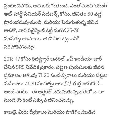
స్తంభించిపోదు, అది జరుగుతుంది. ఎంతోమంది 'యంగ్-
అట్-హార్ట్' సీనియర్ సిటిజన్స్ కోసం, జీవితం 60 వద్ద
ప్రారంభమవుతుంది, మరియు పెరుగుతున్న జీవిత
ఆశతో, వారి రిటైర్మెంట్ కిట్టీ మరొక 25-30
సంవత్సరాలపాటు వారిని నిలబెట్టడానికి
సరిపోకపోవచ్చు.
2013-17 కోసం రిజిస్ట్రార్ జనరల్ ఆఫ్ ఇండియా జారీ
చేసిన SRS నివేదిక ప్రకారం, పట్టణ పురుషులకు జీవన
ప్రమాణం ఆశింపు 71.20 సంవత్సరాలు మరియు పట్టణ
మహిళలు 73.70 సంవత్సరాలు
[1]
. గుర్తుంచుకోండి,
అంటే సగటు - ఈ ఆర్టికల్ చదువుతున్నవారిలో చాలా
మంది 85 కంటే ఎక్కువ జీవించవచ్చు.
కాబట్టి, మీరు దీర్ఘకాలం మరియు పొడిగించబడిన