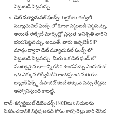
పెట్టుబడి పెట్టవచ్చు.
డెట్ మ్యూచువల్ ఫండ్స్:
రిటైరీలు ఈక్విటీ
మ్యూచువల్ ఫండ్స్ లో కూడా పెట్టుబడి పెట్టవచ్చు,
అయితే ఈక్విటీ మార్కెట్లో ప్రస్తుత అనిశ్చితి వారిని
భయపెట్టవచ్చు. అయితే, వారు ఇప్పటికీ SIP
మార్గం ద్వారా డెట్ మ్యూచువల్ ఫండ్స్ లో
పెట్టుబడి పెట్టవచ్చు. మీరు ఒక డెట్ ఫండ్ లో
ముఖ్యమైన భాగాన్ని కలిగి ఉండవచ్చు ఎందుకంటే
ఇది ఎక్కువ లిక్విడిటీని అందిస్తుంది మరియు
బ్యాంక్ ఫిక్స్డ్ డిపాజిట్ కంటే తక్కువ పన్ను రేట్లను
ఆహ్వానిస్తుంది కాబట్టి.
నాన్-కన్వర్టిబుల్ డిబెంచర్స్ (NCDలు): నిధులను
సేకరించడానికి నిర్దిష్ట అవధి కోసం కార్పొరేట్లు జారీ చేసిన