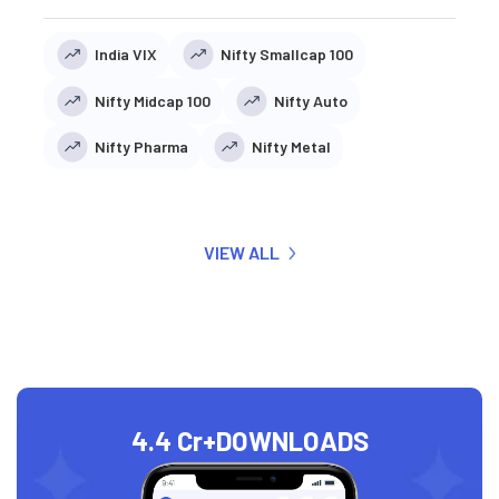
India VIX
Nifty Smallcap 100
Nifty Midcap 100
Nifty Auto
Nifty Pharma
Nifty Metal
VIEW ALL
4.4 Cr+
DOWNLOADS