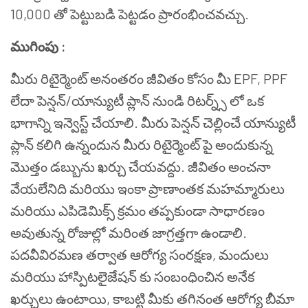
10,000 తో పెట్టుబడి పెట్టడం ప్రారంభించవచ్చు.
ముగింపు :
మీరు రిటైర్మెంట్ అనంతరం జీవితం కోసం మీ EPF, PPF
లేదా పెన్షన్/యాన్యుటీ ప్లాన్ నుండి రిటర్న్స్ లో ఒక
భాగాన్ని ఇన్వెస్ట్ చేయాలి. మీరు పెన్షన్ చెల్లించే యాన్యుటీ
ప్లాన్ కలిగి ఉన్నందున మీరు రిటైర్మెంట్ పై అందుకున్న
మొత్తం డబ్బును ఖర్చు చేయవద్దు. జీవితం అంచనా
వేయలేనిది మరియు ఇంకా ప్రాణాంతక మహమ్మారులు
మరియు ఎపిడెమిక్స్ క్రమం తప్పకుండా సాధారణం
అవుతున్న రోజుల్లో మరింత జాగ్రత్తగా ఉండాలి.
పదవీవిరమణ తర్వాత ఆరోగ్య సంరక్షణ, మందులు
మరియు హాస్పిటలైజేషన్ కు సంబంధించిన అనేక
ఖర్చులు ఉంటాయి, కాబట్టి మీకు తగినంత ఆరోగ్య బీమా