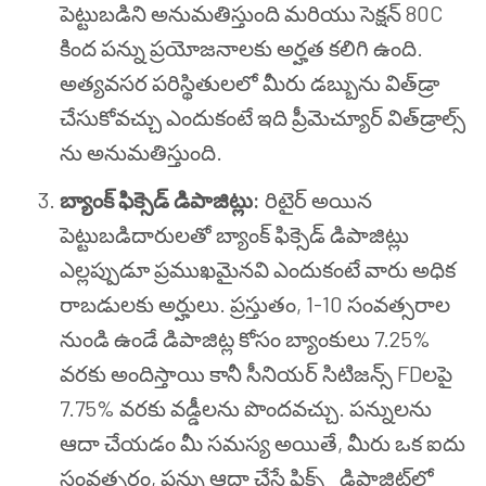
పెట్టుబడిని అనుమతిస్తుంది మరియు సెక్షన్ 80C
కింద పన్ను ప్రయోజనాలకు అర్హత కలిగి ఉంది.
అత్యవసర పరిస్థితులలో మీరు డబ్బును విత్‍డ్రా
చేసుకోవచ్చు ఎందుకంటే ఇది ప్రీమెచ్యూర్ విత్‍డ్రాల్స్
ను అనుమతిస్తుంది.
బ్యాంక్ ఫిక్సెడ్ డిపాజిట్లు:
రిటైర్ అయిన
పెట్టుబడిదారులతో బ్యాంక్ ఫిక్సెడ్ డిపాజిట్లు
ఎల్లప్పుడూ ప్రముఖమైనవి ఎందుకంటే వారు అధిక
రాబడులకు అర్హులు. ప్రస్తుతం, 1-10 సంవత్సరాల
నుండి ఉండే డిపాజిట్ల కోసం బ్యాంకులు 7.25%
వరకు అందిస్తాయి కానీ సీనియర్ సిటిజన్స్ FDలపై
7.75% వరకు వడ్డీలను పొందవచ్చు. పన్నులను
ఆదా చేయడం మీ సమస్య అయితే, మీరు ఒక ఐదు
సంవత్సరం, పన్ను ఆదా చేసే ఫిక్స్డ్ డిపాజిట్‌లో