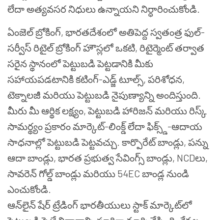
లేదా అత్యవసర నిధులు ఉన్నాయని నిర్ధారించుకోండి.
ఏంజెల్ బ్రోకింగ్, భారతదేశంలో అతిపెద్ద స్వతంత్ర ఫుల్-
సర్వీస్ రిటైల్ బ్రోకింగ్ హౌస్లలో ఒకటి, రిటైర్మెంట్ తర్వాత
సరైన స్థానంలో పెట్టుబడి పెట్టడానికి మీకు
సహాయపడటానికి కటింగ్-ఎడ్జ్ టూల్స్, పరిశోధన,
టెక్నాలజీ మరియు పెట్టుబడి నైపుణ్యాన్ని అందిస్తుంది.
మీరు మీ ఆర్థిక లక్ష్యం, పెట్టుబడి హారిజన్ మరియు రిస్క్
సామర్థ్యం ప్రకారం మార్కెట్-లింక్డ్ లేదా ఫిక్స్డ్-ఆదాయ
సాధనాల్లో పెట్టుబడి పెట్టవచ్చు. కార్పొరేట్ బాండ్లు, పన్ను
ఆదా బాండ్లు, భారత ప్రభుత్వ సేవింగ్స్ బాండ్లు, NCDలు,
సావరెన్ గోల్డ్ బాండ్లు మరియు 54EC బాండ్ల నుండి
ఎంచుకోండి.
ఆన్‌లైన్ షేర్ ట్రేడింగ్ భారతీయులు స్టాక్ మార్కెట్‌లో