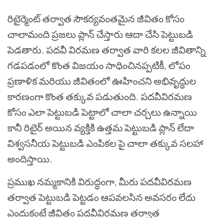
రిటైర్మెంట్ తర్వాత సౌకర్యవంతమైన జీవితం కోసం
చాలామంది ప్రజలు ప్లాన్ చేస్తారు ఆదా చేసి పెట్టుబడి
పెడతారు. పదవీ విరమణ తర్వాత వారి కలల జీవితాన్ని
గడపడంలో కొంత విజయం సాధించినప్పటికీ, లోపం
ప్రణాళిక మరియు జీవితంలో ఊహించని అభివృద్ధుల
కారణంగా కొంత తక్కువ పడుతుంది. పదవీవిరమణ
కోసం ఎలా పెట్టుబడి పెట్టాలో చాలా చర్చలు ఉన్నాయి
కానీ రిటైర్ అయిన వ్యక్తికి ఉత్తమ పెట్టుబడి ప్లాన్ లేదా
విశ్వసనీయ పెట్టుబడి ఎంపికల పై చాలా తక్కువ సలహా
అందిస్తాయి.
ప్రముఖ నమ్మకానికి విరుద్ధంగా, మీరు పదవీవిరమణ
తర్వాత పెట్టుబడి పెట్టడం ఆపవలసిన అవసరం లేదు
ఎందుకంటే జీవితం పదవీవిరమణ తర్వాత