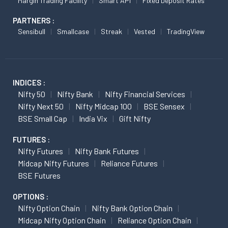
Margin Trading Facility
Smart API
Fixed Deposit Rates
PARTNERS :
Sensibull
Smallcase
Streak
Vested
TradingView
INDICES :
Nifty 50
Nifty Bank
Nifty Financial Services
Nifty Next 50
Nifty Midcap 100
BSE Sensex
BSE Small Cap
India Vix
Gift Nifty
FUTURES :
Nifty Futures
Nifty Bank Futures
Midcap Nifty Futures
Reliance Futures
BSE Futures
OPTIONS :
Nifty Option Chain
Nifty Bank Option Chain
Midcap Nifty Option Chain
Reliance Option Chain