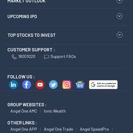
MARKET OUTLOOK
UPCOMING IPO
TOP STOCKS TO INVEST
CUSTOMER SUPPORT :
18001020
Support FAQs
FOLLOW US :
GROUP WEBSITES :
Angel One AMC
Ionic Wealth
OTHER LINKS :
Angel One APP
Angel One Trade
Angel SpeedPro