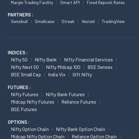
Margin Trading Facility
Smart API
Fixed Deposit Rates
PARTNERS :
Sensibull
Smallcase
Streak
Vested
TradingView
INDICES :
Nifty 50
Nifty Bank
Nifty Financial Services
Nifty Next 50
Nifty Midcap 100
BSE Sensex
BSE Small Cap
India Vix
Gift Nifty
FUTURES :
Nifty Futures
Nifty Bank Futures
Midcap Nifty Futures
Reliance Futures
BSE Futures
OPTIONS :
Nifty Option Chain
Nifty Bank Option Chain
Midcap Nifty Option Chain
Reliance Option Chain