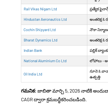
Rail Vikas Nigam Ltd
ప్రత్యేక ఫైనాన్
Hindustan Aeronautics Ltd
అంతరిక్ష & 
Cochin Shipyard Ltd
నౌకా నిర్మా
Bharat Dynamics Ltd
అంతరిక్ష & 
Indian Bank
పబ్లిక్ బ్యాం
National Aluminium Co Ltd
లోహాలు - 
నూనె & వాయ
Oil India Ltd
ఉత్పత్తి
గమనిక:
జాబితా మార్చి 5, 2026 నాటికి అంద
CAGR ద్వారా క్రమబద్ధీకరించబడింది.