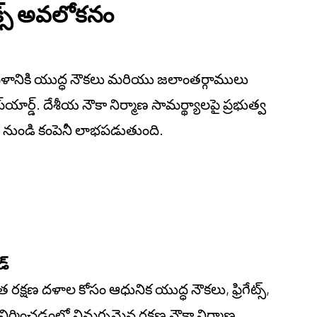
ాక్స్ అవలోకనం
ానికి యుద్ధ నౌకలు మరియు జలాంతర్గాములు
ిప్‌యార్డ్. దేశీయ నౌకా నిర్మాణ సామర్థ్యాలపై ప్రభుత్వ
ల నుండి కంపెనీ లాభపడుతుంది.
డ్
రక్షణ దళాల కోసం ఆధునిక యుద్ధ నౌకలు, ఫ్రిగేట్స్,
్మించడంలో నిమగ్నమైన రక్షణ నౌకా నిర్మాణ