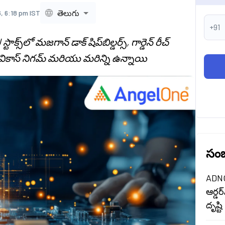
తెలుగు
, 6:18 pm IST
+91
్‌లో మజగాన్ డాక్ షిప్‌బిల్డర్స్, గార్డెన్ రీచ్
, రైల్ వికాస్ నిగమ్ మరియు మరిన్ని ఉన్నాయి
సంబ
ADNOC
ఆర్డర
దృష్టి