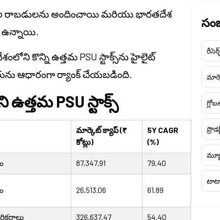
ర్ఘకాల రాబడులను అందించాయి మరియు భారతదేశ
సంబ
ా ఉన్నాయి.
రీసెర్
ోని కొన్ని ఉత్తమ PSU స్టాక్స్‌ను హైలైట్
రును ఆధారంగా ర్యాంక్ చేయబడింది.
మార్క
 ఉత్తమ PSU స్టాక్స్
గ్లోబ
ప్రొడక
మార్కెట్ క్యాప్ (₹
5Y CAGR
కోట్లు)
(%)
మ్యూ
ణం
87,347.91
79.40
టాటా
ణం
26,513.06
61.89
 పరికరాలు
326,637.47
54.40