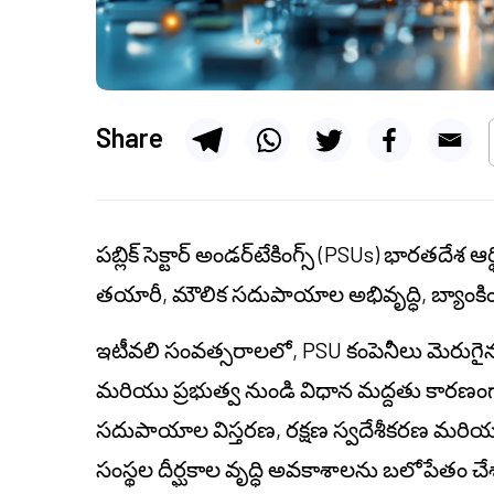
Share
పబ్లిక్ సెక్టార్ అండర్‌టేకింగ్స్ (PSUs) భారతదేశ ఆ
తయారీ, మౌలిక సదుపాయాల అభివృద్ధి, బ్యాంకిం
ఇటీవలి సంవత్సరాలలో, PSU కంపెనీలు మెరుగైన క
మరియు ప్రభుత్వ నుండి విధాన మద్దతు కారణంగా 
సదుపాయాల విస్తరణ, రక్షణ స్వదేశీకరణ మరియు 
సంస్థల దీర్ఘకాల వృద్ధి అవకాశాలను బలోపేతం చ