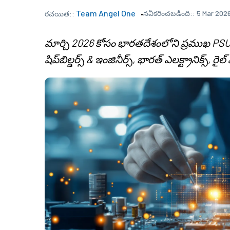
Team Angel One
నవీకరించబడింది::
5 Mar 2026
రచయిత::
మార్చి 2026 కోసం భారతదేశంలోని ప్రముఖ PSU స్టాక్స
షిప్‌బిల్డర్స్ & ఇంజినీర్స్, భారత్ ఎలక్ట్రానిక్స్