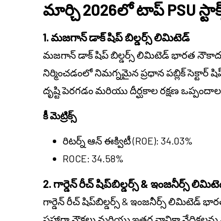
మార్చి 2026లో టాప్ PSU స్ట
1.
మజగాన్ డాక్ షిప్ బిల్డర్స్ లిమిటెడ్
మజగాన్ డాక్ షిప్ బిల్డర్స్ లిమిటెడ్
భారత నౌకాదళ
నిర్మించడంలో నిమగ్నమైన ప్రధాన పబ్లిక్ సెక్టార్ ష
దృష్టి పెరగడం మరియు దీర్ఘకాల రక్షణ ఒప్పందా
కీ మెట్రిక్స్
రిటర్న్ ఆన్ ఈక్విటీ (ROE): 34.03%
ROCE: 34.58%
2.
గార్డెన్ రీచ్ షిప్‌బిల్డర్స్ & ఇంజనీర్స్ లిమిటె
గార్డెన్ రీచ్ షిప్‌బిల్డర్స్ & ఇంజనీర్స్ లిమిటెడ్
భారత 
పహారా నౌకలు మరియు ఇతర నావికా వేదికలను నిర