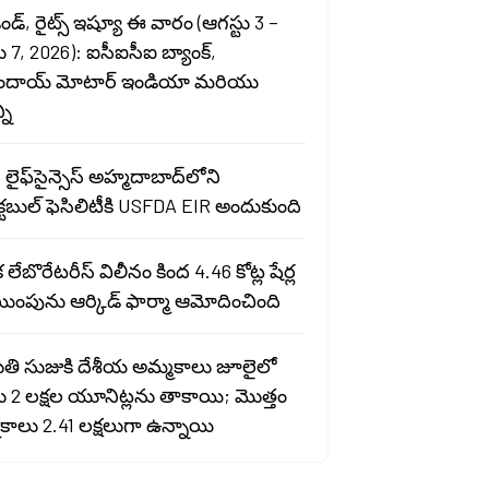
ెండ్, రైట్స్ ఇష్యూ ఈ వారం (ఆగస్టు 3 –
ు 7, 2026): ఐసీఐసీఐ బ్యాంక్,
ందాయ్ మోటార్ ఇండియా మరియు
ని
 లైఫ్‌సైన్సెస్ అహ్మదాబాద్‌లోని
్టబుల్ ఫెసిలిటీకి USFDA EIR అందుకుంది
లేబొరేటరీస్ విలీనం కింద 4.46 కోట్ల షేర్ల
యింపును ఆర్కిడ్ ఫార్మా ఆమోదించింది
తి సుజుకి దేశీయ అమ్మకాలు జూలైలో
్డు 2 లక్షల యూనిట్లను తాకాయి; మొత్తం
కాలు 2.41 లక్షలుగా ఉన్నాయి