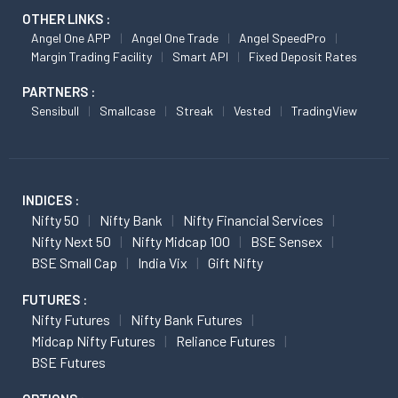
OTHER LINKS :
Angel One APP
Angel One Trade
Angel SpeedPro
Margin Trading Facility
Smart API
Fixed Deposit Rates
PARTNERS :
Sensibull
Smallcase
Streak
Vested
TradingView
INDICES :
Nifty 50
Nifty Bank
Nifty Financial Services
Nifty Next 50
Nifty Midcap 100
BSE Sensex
BSE Small Cap
India Vix
Gift Nifty
FUTURES :
Nifty Futures
Nifty Bank Futures
Midcap Nifty Futures
Reliance Futures
BSE Futures