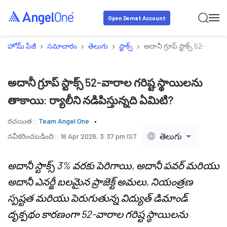
Open Demat Account
›
›
›
›
హోమ్ పేజీ
సమాచారం
తెలుగు
స్టాక్స్
అదానీ గ్రూప్ స్టాక్స్ 52-వారాల
అదానీ గ్రూప్ స్టాక్స్ 52-వారాల గరిష్ట స్థాయిలను
తాకాయి: ర్యాలీని నడిపిస్తున్నది ఏమిటి?
రచయిత::
Team Angel One
తెలుగు
నవీకరించబడింది::
16 Apr 2026, 3:37 pm IST
అదానీ స్టాక్స్ 3% వరకు పెరిగాయి, అదానీ పవర్ మరియు
అదానీ ఎనర్జీ బలమైన ప్రాజెక్ట్ అమలు, నియంత్రణ
స్పష్టత మరియు పెరుగుతున్న విద్యుత్ డిమాండ్
దృక్పథం కారణంగా 52-వారాల గరిష్ట స్థాయిలను