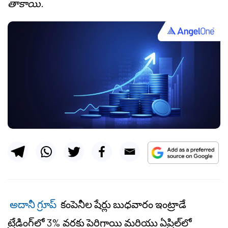
తాకాయి.
అదానీ గ్రూప్
కంపెనీల షేర్లు బుధవారం ఇంట్రాడే
ట్రేడింగ్‌లో 3% వరకు పెరిగాయి మరియు ఏప్రిల్‌లో