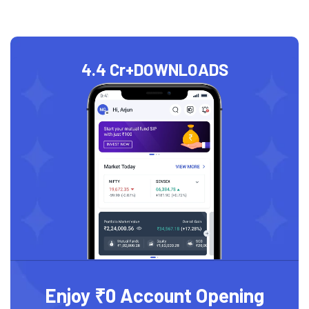
4.4 Cr+
DOWNLOADS
Enjoy ₹0 Account Opening