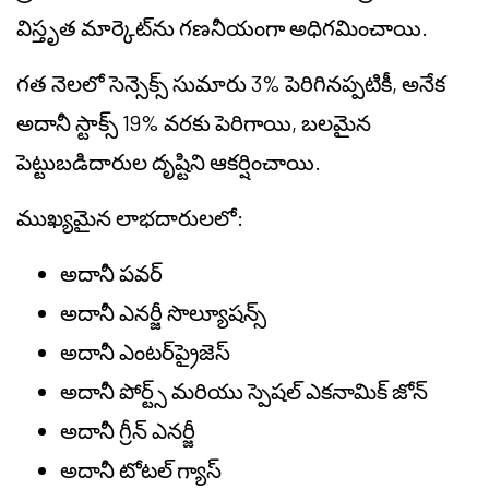
విస్తృత మార్కెట్‌ను గణనీయంగా అధిగమించాయి.
గత నెలలో సెన్సెక్స్ సుమారు 3% పెరిగినప్పటికీ, అనేక
అదానీ స్టాక్స్ 19% వరకు పెరిగాయి, బలమైన
పెట్టుబడిదారుల దృష్టిని ఆకర్షించాయి.
ముఖ్యమైన లాభదారులలో:
అదానీ పవర్
అదానీ ఎనర్జీ సొల్యూషన్స్
అదానీ ఎంటర్‌ప్రైజెస్
అదానీ పోర్ట్స్ మరియు స్పెషల్ ఎకనామిక్ జోన్
అదానీ గ్రీన్ ఎనర్జీ
అదానీ టోటల్ గ్యాస్