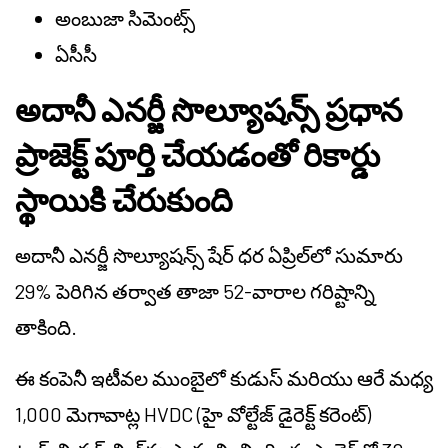
అంబుజా సిమెంట్స్
ఏసీసీ
అదానీ ఎనర్జీ సొల్యూషన్స్ ప్రధాన
ప్రాజెక్ట్ పూర్తి చేయడంతో రికార్డు
స్థాయికి చేరుకుంది
అదానీ ఎనర్జీ సొల్యూషన్స్ షేర్ ధర ఏప్రిల్‌లో సుమారు
29% పెరిగిన తర్వాత తాజా 52-వారాల గరిష్టాన్ని
తాకింది.
ఈ కంపెనీ ఇటీవల ముంబైలో కుడుస్ మరియు ఆరే మధ్య
1,000 మెగావాట్ల HVDC (హై వోల్టేజ్ డైరెక్ట్ కరెంట్)