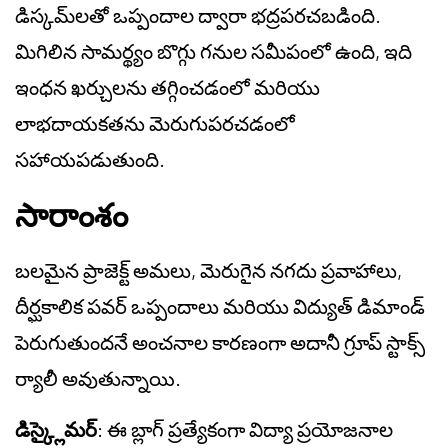
డిస్కమ్‌లతో ఒప్పందాల ద్వారా భద్రపరచబడింది.
మిగిలిన సామర్థ్యం బొగ్గు గనుల సమీపంలో ఉంది, ఇది
ఇంధన ఖర్చులను తగ్గించడంలో మరియు
లాభదాయకతను మెరుగుపరచడంలో
సహాయపడుతుంది.
సారాంశం
బలమైన ప్రాజెక్ట్ అమలు, మెరుగైన నగదు ప్రవాహాలు,
దీర్ఘకాలిక పవర్ ఒప్పందాలు మరియు విద్యుత్ డిమాండ్
పెరుగుతుందనే అంచనాల కారణంగా అదానీ గ్రూప్ స్టాక్స్
ర్యాలీ అవుతున్నాయి.
డిస్క్లైమర్
: ఈ బ్లాగ్ ప్రత్యేకంగా విద్యా ప్రయోజనాల