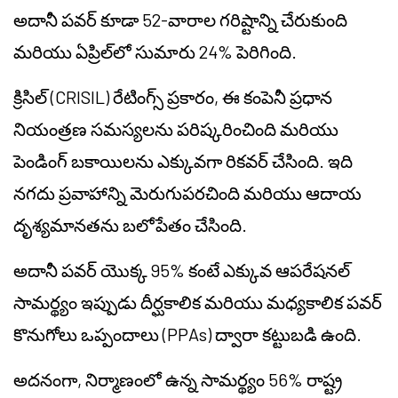
అదానీ పవర్ కూడా 52-వారాల గరిష్టాన్ని చేరుకుంది
మరియు ఏప్రిల్‌లో సుమారు 24% పెరిగింది.
క్రిసిల్ (CRISIL) రేటింగ్స్ ప్రకారం, ఈ కంపెనీ ప్రధాన
నియంత్రణ సమస్యలను పరిష్కరించింది మరియు
పెండింగ్ బకాయిలను ఎక్కువగా రికవర్ చేసింది. ఇది
నగదు ప్రవాహాన్ని మెరుగుపరచింది మరియు ఆదాయ
దృశ్యమానతను బలోపేతం చేసింది.
అదానీ పవర్ యొక్క 95% కంటే ఎక్కువ ఆపరేషనల్
సామర్థ్యం ఇప్పుడు దీర్ఘకాలిక మరియు మధ్యకాలిక పవర్
కొనుగోలు ఒప్పందాలు (PPAs) ద్వారా కట్టుబడి ఉంది.
అదనంగా, నిర్మాణంలో ఉన్న సామర్థ్యం 56% రాష్ట్ర