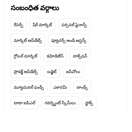
సంబంధిత వర్గాలు
రీసెర్చ్
షేర్ మార్కెట్
పర్సనల్ ఫైనాన్స్
మార్కెట్ అప్‌డేట్స్
ఫ్యూచర్స్ అండ్ ఆప్షన్స్
గ్లోబల్ మార్కెట్
కమోడిటీస్
టాక్సేషన్
ప్రొడక్ట్ అప్‌డేట్స్
బడ్జెట్
ఐపీవోలు
మ్యూచువల్ ఫండ్స్
ఎకానమీ
బాండ్స్
టాటా ఐపీఎల్
గవర్న్మెంట్ స్కీమ్‌లు
స్టాక్స్