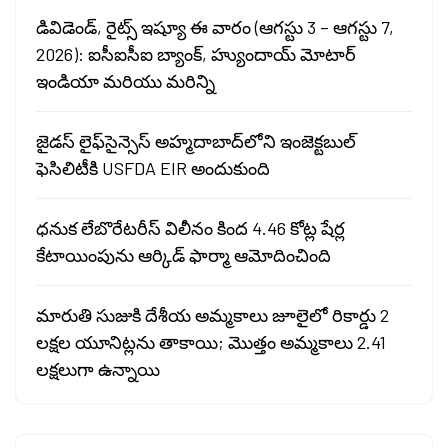
డివిడెండ్, రైట్స్ ఇష్యూ ఈ వారం (ఆగస్టు 3 – ఆగస్టు 7,
2026): ఐసీఐసీఐ బ్యాంక్, హ్యుందాయ్ మోటార్
ఇండియా మరియు మరిన్ని
జైడస్ లైఫ్‌సైన్సెస్ అహ్మదాబాద్‌లోని ఇంజెక్టబుల్
ఫెసిలిటీకి USFDA EIR అందుకుంది
ధనుక లేబొరేటరీస్ విలీనం కింద 4.46 కోట్ల షేర్ల
కేటాయింపును ఆర్కిడ్ ఫార్మా ఆమోదించింది
మారుతి సుజుకి దేశీయ అమ్మకాలు జూలైలో రికార్డు 2
లక్షల యూనిట్లను తాకాయి; మొత్తం అమ్మకాలు 2.41
లక్షలుగా ఉన్నాయి