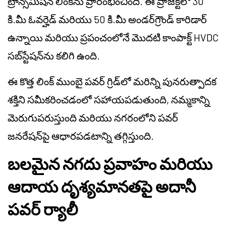
ట్రాన్స్‌మిషన్ లింక్‌ను ప్రారంభించింది. ఈ ప్రాజెక్ట్‌లో 30
కి.మీ ఓవర్హెడ్ మరియు 50 కి.మీ అండర్‌గ్రౌండ్ కారిడార్
ఉన్నాయి మరియు ప్రపంచంలోనే మొదటి కాంపాక్ట్ HVDC
సబ్‌స్టేషన్‌ను కలిగి ఉంది.
ఈ కొత్త లింక్ ముంబై పవర్ గ్రిడ్‌లో మరిన్ని పునరుత్పాదక
శక్తిని సమీకరించడంలో సహాయపడుతుంది, నమ్మకాన్ని
మెరుగుపరుస్తుంది మరియు నగరంలోని పవర్
జనరేషన్‌పై ఆధారపడటాన్ని తగ్గిస్తుంది.
బలమైన నగదు ప్రవాహం మరియు
ఆదాయ దృశ్యమానతపై అదానీ
పవర్ ర్యాలీ