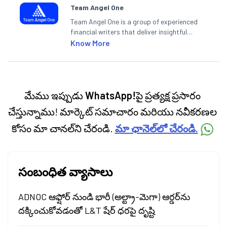
Team Angel One
Team Angel One is a group of experienced
financial writers that deliver insightful
articles on the stock market, IPO, economy,
Know More
personal finance, commodities and related
categories.
మేము ఇప్పుడు
WhatsApp!
పై ప్రత్యక్ష ప్రసారం
చేస్తున్నాము! మార్కెట్ సమాచారం మరియు నవీకరణల
కోసం మా చానల్‌ని చేరండి.
మా ఛానెల్‌లో చేరండి.
సంబంధిత వ్యాసాలు
ADNOC ఆఫ్షోర్ నుండి భారీ (అల్ట్రా-మెగా) ఆర్డర్‌ను
దక్కించుకోవడంతో L&T షేర్ ధరపై దృష్టి