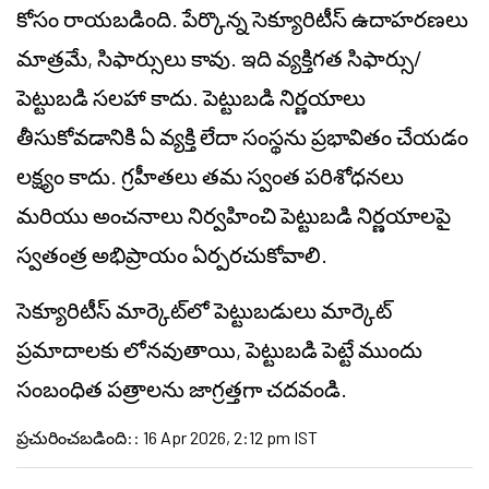
కోసం రాయబడింది. పేర్కొన్న సెక్యూరిటీస్ ఉదాహరణలు
మాత్రమే, సిఫార్సులు కావు. ఇది వ్యక్తిగత సిఫార్సు/
పెట్టుబడి సలహా కాదు. పెట్టుబడి నిర్ణయాలు
తీసుకోవడానికి ఏ వ్యక్తి లేదా సంస్థను ప్రభావితం చేయడం
లక్ష్యం కాదు. గ్రహీతలు తమ స్వంత పరిశోధనలు
మరియు అంచనాలు నిర్వహించి పెట్టుబడి నిర్ణయాలపై
స్వతంత్ర అభిప్రాయం ఏర్పరచుకోవాలి.
సెక్యూరిటీస్ మార్కెట్‌లో పెట్టుబడులు మార్కెట్
ప్రమాదాలకు లోనవుతాయి, పెట్టుబడి పెట్టే ముందు
సంబంధిత పత్రాలను జాగ్రత్తగా చదవండి.
ప్రచురించబడింది:
:
16 Apr 2026, 2:12 pm IST