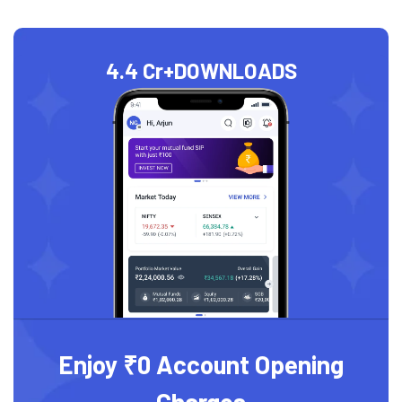
4.4 Cr+
DOWNLOADS
Enjoy ₹0 Account Opening