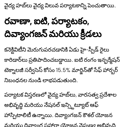
వైద్య హబ్‌లు వైద్య విలువ పర్యాటకాన్ని పెంచుతాయి.
రవాణా, ఐటి, పర్యాటకం,
దివ్యాంగజన్ మరియు క్రీడలు
కనెక్టివిటీని మెరుగుపరచడానికి ఏడు హై-స్పీడ్ రైలు
కారిడార్‌లు ప్రతిపాదించబడ్డాయి. ఐటి రంగం ఇన్ఫర్మేషన్
టెక్నాలజీ సర్వీసెస్ కోసం 15.5% మార్జిన్‌తో సేఫ్ హార్బర్
నిబంధనల నుండి లాభపడుతుంది.
పర్యాటక విస్తరణలో వైద్య హబ్‌లు, వారసత్వ ప్రదేశాల
అభివృద్ధి మరియు నేషనల్ ఇన్స్టిట్యూట్ ఆఫ్
హాస్పిటాలిటీ ఉన్నాయి. దివ్యాంగజన్ కౌశల్ యోజన
మరియు దివ్యాంగ సహారా యోజన నైపుణ్య అభివృద్ధి