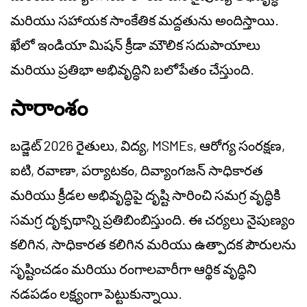
మరియు సహాయక సాంకేతిక మద్దతును అందిస్తాయి.
ఖేలో ఇండియా మిషన్ క్రీడా మౌలిక సదుపాయాలు
మరియు ప్రతిభా అభివృద్ధిని బలోపేతం చేస్తుంది.
సారాంశం
బడ్జెట్ 2026 రైతులు, విద్య, MSMEs, ఆరోగ్య సంరక్షణ,
ఐటి, రవాణా, పర్యాటకం, దివ్యాంగజన్ సాధికారత
మరియు క్రీడల అభివృద్ధిపై దృష్టి సారించి సమగ్ర వృద్ధికి
సమగ్ర దృక్పథాన్ని ప్రతిబింబిస్తుంది. ఈ చర్యలు నైపుణ్యం
కలిగిన, సాధికారత కలిగిన మరియు ఉత్పాదక పౌరులను
సృష్టించడం మరియు రంగాలవారీగా ఆర్థిక వృద్ధిని
నడపడం లక్ష్యంగా పెట్టుకున్నాయి.