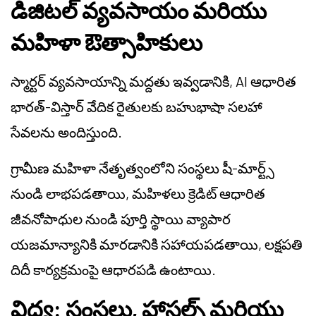
డిజిటల్ వ్యవసాయం మరియు
మహిళా ఔత్సాహికులు
స్మార్టర్ వ్యవసాయాన్ని మద్దతు ఇవ్వడానికి, AI ఆధారిత
భారత్-విస్తార్ వేదిక రైతులకు బహుభాషా సలహా
సేవలను అందిస్తుంది.
గ్రామీణ మహిళా నేతృత్వంలోని సంస్థలు షీ-మార్ట్స్
నుండి లాభపడతాయి, మహిళలు క్రెడిట్ ఆధారిత
జీవనోపాధుల నుండి పూర్తి స్థాయి వ్యాపార
యజమాన్యానికి మారడానికి సహాయపడతాయి, లక్షపతి
దిదీ కార్యక్రమంపై ఆధారపడి ఉంటాయి.
విద్య: సంస్థలు, హాస్టల్స్ మరియు