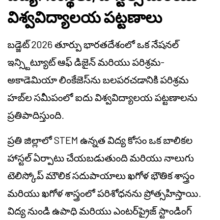
విశ్వవిద్యాలయ పట్టణాలు
బడ్జెట్ 2026 తూర్పు భారతదేశంలో ఒక నేషనల్
ఇన్స్టిట్యూట్ ఆఫ్ డిజైన్ మరియు పరిశ్రమ-
అకాడెమియా లింకేజెస్‌ను బలపరచడానికి పరిశ్రమ
హబ్‌ల సమీపంలో ఐదు విశ్వవిద్యాలయ పట్టణాలను
ప్రతిపాదిస్తుంది.
ప్రతి జిల్లాలో STEM ఉన్నత విద్య కోసం ఒక బాలికల
హాస్టల్ ఏర్పాటు చేయబడుతుంది మరియు నాలుగు
టెలిస్కోప్ మౌలిక సదుపాయాలు ఖగోళ భౌతిక శాస్త్రం
మరియు ఖగోళ శాస్త్రంలో పరిశోధనను ప్రోత్సహిస్తాయి.
విద్య నుండి ఉపాధి మరియు ఎంటర్‌ప్రైజ్ స్టాండింగ్