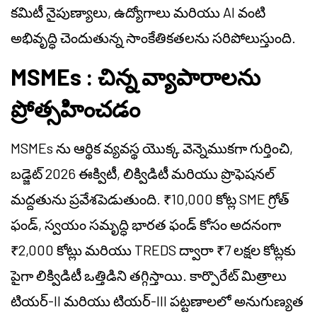
కమిటీ నైపుణ్యాలు, ఉద్యోగాలు మరియు AI వంటి
అభివృద్ధి చెందుతున్న సాంకేతికతలను సరిపోలుస్తుంది.
MSMEs : చిన్న వ్యాపారాలను
ప్రోత్సహించడం
MSMEs ను ఆర్థిక వ్యవస్థ యొక్క వెన్నెముకగా గుర్తించి,
బడ్జెట్ 2026 ఈక్విటీ, లిక్విడిటీ మరియు ప్రొఫెషనల్
మద్దతును ప్రవేశపెడుతుంది. ₹10,000 కోట్ల SME గ్రోత్
ఫండ్, స్వయం సమృద్ధి భారత ఫండ్ కోసం అదనంగా
₹2,000 కోట్లు మరియు TREDS ద్వారా ₹7 లక్షల కోట్లకు
పైగా లిక్విడిటీ ఒత్తిడిని తగ్గిస్తాయి. కార్పొరేట్ మిత్రాలు
టియర్-II మరియు టియర్-III పట్టణాలలో అనుగుణ్యత