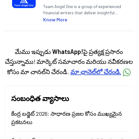
Team Angel One is a group of experienced
financial writers that deliver insightful
articles on the stock market, IPO, economy,
Know More
personal finance, commodities and related
categories.
మేము ఇప్పుడు
WhatsApp!
పై ప్రత్యక్ష ప్రసారం
చేస్తున్నాము! మార్కెట్ సమాచారం మరియు నవీకరణల
కోసం మా చానల్‌ని చేరండి.
మా ఛానెల్‌లో చేరండి.
సంబంధిత వ్యాసాలు
కేంద్ర బడ్జెట్ 2026: సాధారణ ప్రజల కోసం ముఖ్యమైన
ప్రకటనలు