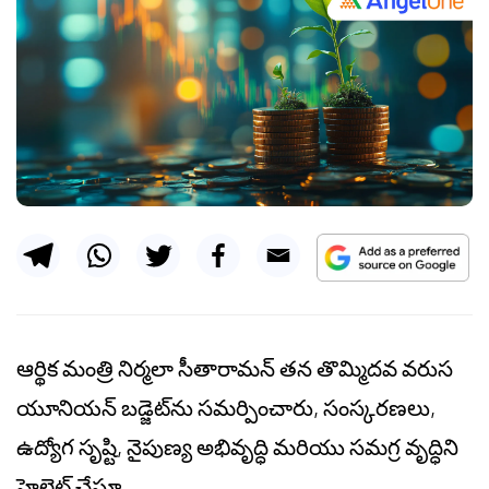
ఆర్థిక మంత్రి నిర్మలా సీతారామన్ తన తొమ్మిదవ వరుస
యూనియన్ బడ్జెట్‌ను సమర్పించారు, సంస్కరణలు,
ఉద్యోగ సృష్టి, నైపుణ్య అభివృద్ధి మరియు సమగ్ర వృద్ధిని
హైలైట్ చేస్తూ.