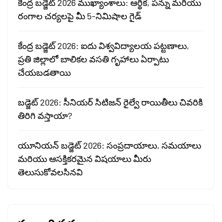
కేంద్ర బడ్జెట్ 2026 ముఖ్యాంశాలు: ఆర్థిక, పన్ను మరియు
రంగాల చర్యలపై మీ 5-నిమిషాల గైడ్
కేంద్ర బడ్జెట్ 2026: ఐదు విశ్వవిద్యాలయ పట్టణాలు,
ప్రతి జిల్లాలో బాలికల వసతి గృహాలు ఏర్పాటు
చేయబడతాయి
బడ్జెట్ 2026: సీనియర్ సిటిజన్ రైల్వే రాయితీలు చివరికి
తిరిగి వస్తాయా?
యూనియన్ బడ్జెట్ 2026: సంప్రదాయాలు, సమయాలు
మరియు ఆసక్తికరమైన విషయాలు మీరు
తెలుసుకోవలసినవి