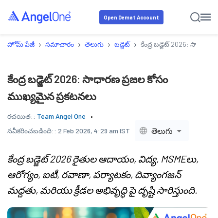
Open Demat Account
›
›
›
›
హోమ్ పేజీ
సమాచారం
తెలుగు
బడ్జెట్
కేంద్ర బడ్జెట్ 2026: సాధార
కేంద్ర బడ్జెట్ 2026: సాధారణ ప్రజల కోసం
ముఖ్యమైన ప్రకటనలు
రచయిత::
Team Angel One
తెలుగు
నవీకరించబడింది::
2 Feb 2026, 4:29 am IST
కేంద్ర బడ్జెట్ 2026 రైతుల ఆదాయం, విద్య, MSMEలు,
ఆరోగ్యం, ఐటీ, రవాణా, పర్యాటకం, దివ్యాంగజన్
మద్దతు, మరియు క్రీడల అభివృద్ధి పై దృష్టి సారిస్తుంది.