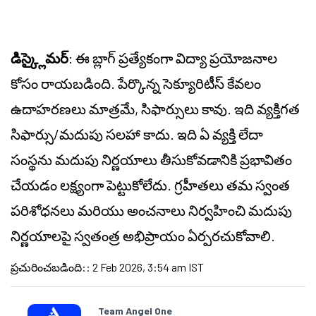
డిస్క్లైమర్
: ఈ బ్లాగ్ ప్రత్యేకంగా విద్యా ప్రయోజనాల
కోసం రాయబడింది. పేర్కొన్న సెక్యూరిటీస్ కేవలం
ఉదాహరణలు మాత్రమే, సిఫార్సులు కావు. ఇది వ్యక్తిగత
సిఫార్సు/మదుపు సలహా కాదు. ఇది ఏ వ్యక్తి లేదా
సంస్థను మదుపు నిర్ణయాలు తీసుకోవడానికి ప్రభావితం
చేయడం లక్ష్యంగా పెట్టుకోలేదు. గ్రహీతలు తమ స్వంత
పరిశోధనలు మరియు అంచనాలు నిర్వహించి మదుపు
నిర్ణయాలపై స్వతంత్ర అభిప్రాయం ఏర్పరచుకోవాలి.
ప్రచురించబడింది:
:
2 Feb 2026, 3:54 am IST
Team Angel One