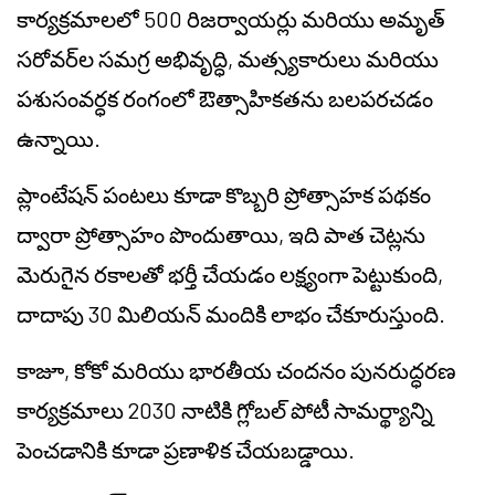
కార్యక్రమాలలో 500 రిజర్వాయర్లు మరియు అమృత్
సరోవర్‌ల సమగ్ర అభివృద్ధి, మత్స్యకారులు మరియు
పశుసంవర్ధక రంగంలో ఔత్సాహికతను బలపరచడం
ఉన్నాయి.
ప్లాంటేషన్ పంటలు కూడా కొబ్బరి ప్రోత్సాహక పథకం
ద్వారా ప్రోత్సాహం పొందుతాయి, ఇది పాత చెట్లను
మెరుగైన రకాలతో భర్తీ చేయడం లక్ష్యంగా పెట్టుకుంది,
దాదాపు 30 మిలియన్ మందికి లాభం చేకూరుస్తుంది.
కాజూ, కోకో మరియు భారతీయ చందనం పునరుద్ధరణ
కార్యక్రమాలు 2030 నాటికి గ్లోబల్ పోటీ సామర్థ్యాన్ని
పెంచడానికి కూడా ప్రణాళిక చేయబడ్డాయి.