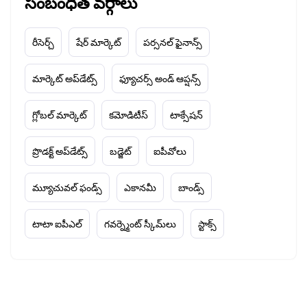
సంబంధిత వర్గాలు
రీసెర్చ్
షేర్ మార్కెట్
పర్సనల్ ఫైనాన్స్
మార్కెట్ అప్‌డేట్స్
ఫ్యూచర్స్ అండ్ ఆప్షన్స్
గ్లోబల్ మార్కెట్
కమోడిటీస్
టాక్సేషన్
ప్రొడక్ట్ అప్‌డేట్స్
బడ్జెట్
ఐపీవోలు
మ్యూచువల్ ఫండ్స్
ఎకానమీ
బాండ్స్
టాటా ఐపీఎల్
గవర్న్మెంట్ స్కీమ్‌లు
స్టాక్స్