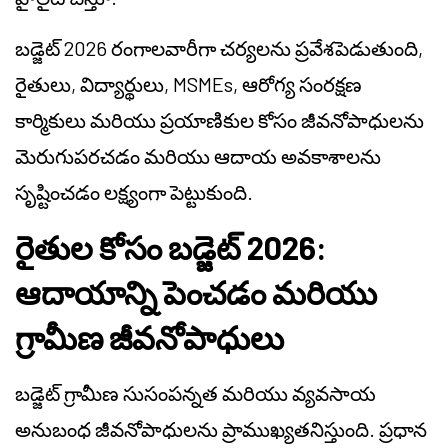
బడ్జెట్ 2026 రంగాలవారీగా చర్యలను ప్రవేశపెడుతుంది,
రైతులు, విద్యార్థులు, MSMEs, ఆరోగ్య సంరక్షణ
కార్మికులు మరియు ప్రయాణికుల కోసం జీవనోపాధులను
మెరుగుపరచడం మరియు ఆదాయ అవకాశాలను
సృష్టించడం లక్ష్యంగా పెట్టుకుంది.
రైతుల కోసం బడ్జెట్ 2026:
ఆదాయాన్ని పెంచడం మరియు
గ్రామీణ జీవనోపాధులు
బడ్జెట్ గ్రామీణ సుసంపన్నత మరియు వ్యవసాయ
అనుబంధ జీవనోపాధులను ప్రాముఖ్యతనిస్తుంది. ప్రధాన