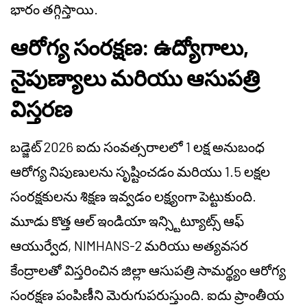
భారం తగ్గిస్తాయి.
ఆరోగ్య సంరక్షణ: ఉద్యోగాలు,
నైపుణ్యాలు మరియు ఆసుపత్రి
విస్తరణ
బడ్జెట్ 2026 ఐదు సంవత్సరాలలో 1 లక్ష అనుబంధ
ఆరోగ్య నిపుణులను సృష్టించడం మరియు 1.5 లక్షల
సంరక్షకులను శిక్షణ ఇవ్వడం లక్ష్యంగా పెట్టుకుంది.
మూడు కొత్త ఆల్ ఇండియా ఇన్స్టిట్యూట్స్ ఆఫ్
ఆయుర్వేద, NIMHANS-2 మరియు అత్యవసర
కేంద్రాలతో విస్తరించిన జిల్లా ఆసుపత్రి సామర్థ్యం ఆరోగ్య
సంరక్షణ పంపిణీని మెరుగుపరుస్తుంది. ఐదు ప్రాంతీయ