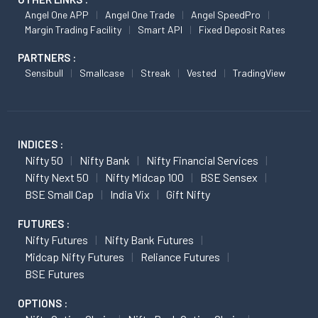
Angel One APP
Angel One Trade
Angel SpeedPro
Margin Trading Facility
Smart API
Fixed Deposit Rates
PARTNERS :
Sensibull
Smallcase
Streak
Vested
TradingView
INDICES :
Nifty 50
Nifty Bank
Nifty Financial Services
Nifty Next 50
Nifty Midcap 100
BSE Sensex
BSE Small Cap
India Vix
Gift Nifty
FUTURES :
Nifty Futures
Nifty Bank Futures
Midcap Nifty Futures
Reliance Futures
BSE Futures
OPTIONS :