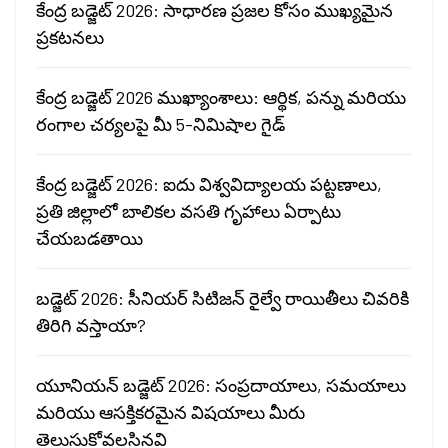
కేంద్ర బడ్జెట్ 2026: సాధారణ ప్రజల కోసం ముఖ్యమైన
ప్రకటనలు
కేంద్ర బడ్జెట్ 2026 ముఖ్యాంశాలు: ఆర్థిక, పన్ను మరియు
రంగాల చర్యలపై మీ 5-నిమిషాల గైడ్
కేంద్ర బడ్జెట్ 2026: ఐదు విశ్వవిద్యాలయ పట్టణాలు,
ప్రతి జిల్లాలో బాలికల వసతి గృహాలు ఏర్పాటు
చేయబడతాయి
బడ్జెట్ 2026: సీనియర్ సిటిజన్ రైల్వే రాయితీలు చివరికి
తిరిగి వస్తాయా?
యూనియన్ బడ్జెట్ 2026: సంప్రదాయాలు, సమయాలు
మరియు ఆసక్తికరమైన విషయాలు మీరు
తెలుసుకోవలసినవి