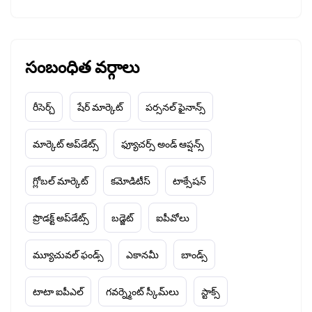
సంబంధిత వర్గాలు
రీసెర్చ్
షేర్ మార్కెట్
పర్సనల్ ఫైనాన్స్
మార్కెట్ అప్‌డేట్స్
ఫ్యూచర్స్ అండ్ ఆప్షన్స్
గ్లోబల్ మార్కెట్
కమోడిటీస్
టాక్సేషన్
ప్రొడక్ట్ అప్‌డేట్స్
బడ్జెట్
ఐపీవోలు
మ్యూచువల్ ఫండ్స్
ఎకానమీ
బాండ్స్
టాటా ఐపీఎల్
గవర్న్మెంట్ స్కీమ్‌లు
స్టాక్స్