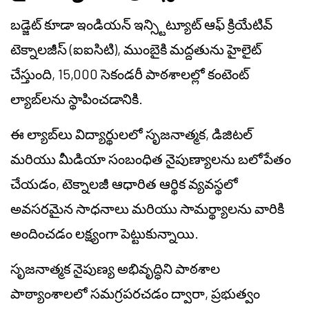
బడ్జెట్ కూడా ఇండియన్ ఇన్స్టిట్యూట్ ఆఫ్ క్రియేటివ్
టెక్నాలజీస్ (ఐఐసిటి), ముంబైకి మద్దతును హైలైట్
చేస్తుంది, 15,000 సెకండరీ పాఠశాలల్లో కంటెంట్
ల్యాబ్‌లను స్థాపించడానికి.
ఈ ల్యాబ్‌లు విద్యార్థులలో సృజనాత్మక, డిజిటల్
మరియు మీడియా సంబంధిత నైపుణ్యాలను బలోపేతం
చేయడం, టెక్నాలజీ ఆధారిత ఆర్థిక వ్యవస్థలో
అవసరమైన సాధనాలు మరియు సామర్థ్యాలను వారికి
అందించడం లక్ష్యంగా పెట్టుకున్నాయి.
సృజనాత్మక నైపుణ్య అభివృద్ధిని పాఠశాల
పాఠ్యాంశాలలో సమగ్రపరచడం ద్వారా, ప్రభుత్వం