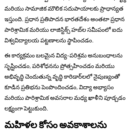
మరియు సామాజిక మౌలిక సదుపాయాలకు ప్రాధాన్యత
ఇస్తుంది. ప్రధాన ప్రతిపాదన భారతదేశం అంతటా ప్రధాన
పారిశ్రామిక మరియు లాజిస్టిక్స్ హబ్‌ల సమీపంలో ఐదు
విశ్వవిద్యాలయ పట్టణాలను స్థాపించడం.
ఈ కార్యక్రమం బలమైన విద్య–పరిశ్రమ అనుబంధాలను
సృష్టించడం, పరిశోధనను ప్రోత్సహించడం మరియు
అభివృద్ధి చెందుతున్న వృద్ధి కారిడార్‌లలో నైపుణ్యంతో
కూడిన ప్రతిభను పెంపొందించడం, విద్యా అభ్యాసం
మరియు పారిశ్రామిక అవసరాల మధ్య ఖాళీని పూడ్చడం
లక్ష్యంగా పెట్టుకుంది.
మహిళల కోసం అవకాశాలను