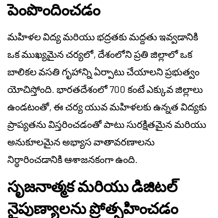
పెంపొందించడం
మహిళల విద్య మరియు భద్రతకు మద్దతు ఇవ్వడానికి
ఒక ముఖ్యమైన చర్యలో, దేశంలోని ప్రతి జిల్లాలో ఒక
బాలికల వసతి గృహాన్ని ఏర్పాటు చేయాలని ప్రభుత్వం
యోచిస్తోంది. భారతదేశంలో 700 కంటే ఎక్కువ జిల్లాలు
ఉండటంతో, ఈ చర్య యువ మహిళలకు ఉన్నత విద్యకు
ప్రాప్యతను విస్తరించడంతో పాటు సురక్షితమైన మరియు
అనుకూలమైన అభ్యాస వాతావరణాలను
నిర్ధారించడానికి ఆశాజనకంగా ఉంది.
సృజనాత్మక మరియు డిజిటల్
నైపుణ్యాలను ప్రోత్సహించడం