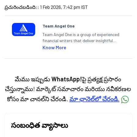
ప్రచురించబడింది:
:
1 Feb 2026, 7:42 pm IST
Team Angel One
Team Angel One is a group of experienced
financial writers that deliver insightful
articles on the stock market, IPO, economy,
Know More
personal finance, commodities and related
categories.
మేము ఇప్పుడు
WhatsApp!
పై ప్రత్యక్ష ప్రసారం
చేస్తున్నాము! మార్కెట్ సమాచారం మరియు నవీకరణల
కోసం మా చానల్‌ని చేరండి.
మా ఛానెల్‌లో చేరండి.
సంబంధిత వ్యాసాలు