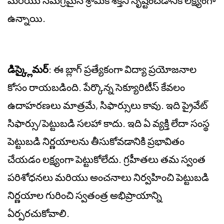
మరియు సమగ్రమైన శ్రామిక శక్తిని సృష్టించడానికి లక్ష్యంగా
ఉన్నాయి.
డిస్క్లైమర్
: ఈ బ్లాగ్ ప్రత్యేకంగా విద్యా ప్రయోజనాల
కోసం రాయబడింది. పేర్కొన్న సెక్యూరిటీస్ కేవలం
ఉదాహరణలు మాత్రమే, సిఫార్సులు కావు. ఇది ప్రైవేట్
సిఫార్సు/పెట్టుబడి సలహా కాదు. ఇది ఏ వ్యక్తి లేదా సంస్థ
పెట్టుబడి నిర్ణయాలను తీసుకోవడానికి ప్రభావితం
చేయడం లక్ష్యంగా పెట్టుకోలేదు. గ్రహీతలు తమ స్వంత
పరిశోధనలు మరియు అంచనాలు నిర్వహించి పెట్టుబడి
నిర్ణయాల గురించి స్వతంత్ర అభిప్రాయాన్ని
ఏర్పరచుకోవాలి.