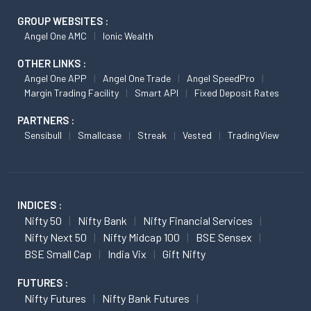
GROUP WEBSITES :
Angel One AMC
Ionic Wealth
OTHER LINKS :
Angel One APP
Angel One Trade
Angel SpeedPro
Margin Trading Facility
Smart API
Fixed Deposit Rates
PARTNERS :
Sensibull
Smallcase
Streak
Vested
TradingView
INDICES :
Nifty 50
Nifty Bank
Nifty Financial Services
Nifty Next 50
Nifty Midcap 100
BSE Sensex
BSE Small Cap
India Vix
Gift Nifty
FUTURES :
Nifty Futures
Nifty Bank Futures