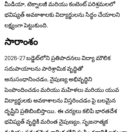
మీడియా, టెక్నాలజీ మరియు కంటెంట్ పరిశ్రమలలో
భవిష్యత్ అవకాశాలకు విద్యార్థులను సిద్ధం చేయాలని
లక్ష్యంగా పెట్టుకుంది.
సారాంశం
2026-27 బడ్జెట్‌లోని ప్రతిపాదనలు విద్యా మౌలిక
సదుపాయాలను పారిశ్రామిక వృద్ధితో
అనుసంధానించడం, నైపుణ్య అభివృద్ధిని
పెంపొందించడం మరియు మహిళలు మరియు యువ
విద్యార్థులకు అవకాశాలను విస్తరించడం పై బలమైన
దృష్టిని ప్రతిబింబిస్తాయి. ఈ చర్యలు కలిపి భారతదేశ
భవిష్యత్ వృద్ధికి మరింత నైపుణ్యం, సృజనాత్మక