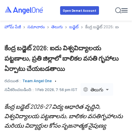
Open Demat Account
›
›
›
›
హోమ్ పేజీ
సమాచారం
తెలుగు
బడ్జెట్
కేంద్ర బడ్జెట్ 2026: ఐదు వ
కేంద్ర బడ్జెట్ 2026: ఐదు విశ్వవిద్యాలయ
పట్టణాలు, ప్రతి జిల్లాలో బాలికల వసతి గృహాలు
ఏర్పాటు చేయబడతాయి
రచయిత::
Team Angel One
తెలుగు
నవీకరించబడింది::
1 Feb 2026, 7:56 pm IST
కేంద్ర బడ్జెట్ 2026-27 విద్య ఆధారిత వృద్ధిని,
విశ్వవిద్యాలయ పట్టణాలను, బాలికల వసతిగృహాలను
మరియు విద్యార్థుల కోసం సృజనాత్మక నైపుణ్య