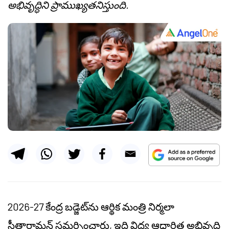
అభివృద్ధిని ప్రాముఖ్యతనిస్తుంది.
2026-27
కేంద్ర
బడ్జెట్‌ను ఆర్థిక మంత్రి నిర్మలా
సీతారామన్ సమర్పించారు, ఇది విద్య ఆధారిత అభివృద్ధి