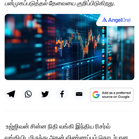
பன்முகப்படுத்தல் தேவையை குறிப்பிடுகிறது.
உஜ்ஜிவன் சின்ன நிதி வங்கி இந்திய ரிசர்வ்
வங்கியிடமிருந்து அதன் விண்ணப்பம் தொடர்பான