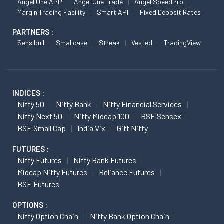
Angel One APP
Angel One Trade
Angel SpeedPro
Margin Trading Facility
Smart API
Fixed Deposit Rates
PARTNERS :
Sensibull
Smallcase
Streak
Vested
TradingView
INDICES :
Nifty 50
Nifty Bank
Nifty Financial Services
Nifty Next 50
Nifty Midcap 100
BSE Sensex
BSE Small Cap
India Vix
Gift Nifty
FUTURES :
Nifty Futures
Nifty Bank Futures
Midcap Nifty Futures
Reliance Futures
BSE Futures
OPTIONS :
Nifty Option Chain
Nifty Bank Option Chain