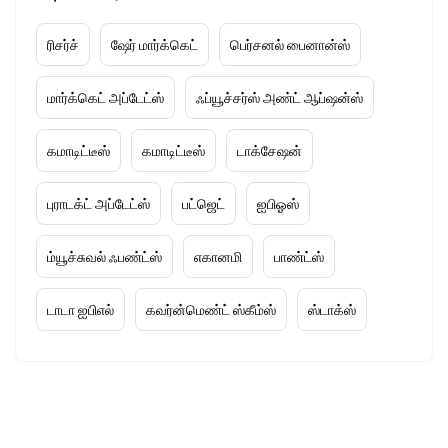
ரிசர்ச்
ஷேர் மார்க்கெட்
பெர்சனல் பைனான்ஸ்
மார்க்கெட் அப்டேட்ஸ்
ஃப்யூச்சர்ஸ் அண்ட் ஆப்ஷன்ஸ்
கமாடிட்டீஸ்
கமாடிட்டீஸ்
டாக்சேஷன்
புராடக்ட் அப்டேட்ஸ்
பட்ஜெட்
ஐபிஓஸ்
ம்யூச்சுவல் ஃபண்ட்ஸ்
எகானமி
பாண்ட்ஸ்
டாடா ஐபிஎல்
கவர்ன்மெண்ட் ஸ்கீம்ஸ்
ஸ்டாக்ஸ்