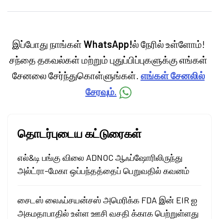
personal finance, commodities and related
categories.
இப்போது நாங்கள்
WhatsApp!
ல் நேரில் உள்ளோம்!
சந்தை தகவல்கள் மற்றும் புதுப்பிப்புகளுக்கு எங்கள்
சேனலை சேர்ந்துகொள்ளுங்கள்.
எங்கள் சேனலில்
சேரவும்.
தொடர்புடைய கட்டுரைகள்
எல்&டி பங்கு விலை ADNOC ஆஃப்ஷோரிலிருந்து
அல்ட்ரா-மேகா ஒப்பந்தத்தைப் பெறுவதில் கவனம்
சைடஸ் லைஃப்சயன்சஸ் அமெரிக்க FDA இன் EIR ஐ
அகமதாபாதில் உள்ள ஊசி வசதி க்காக பெற்றுள்ளது