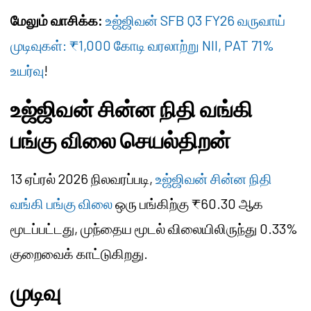
மேலும் வாசிக்க:
உஜ்ஜிவன் SFB Q3 FY26 வருவாய்
முடிவுகள்: ₹1,000 கோடி வரலாற்று NII, PAT 71%
உயர்வு
!
உஜ்ஜிவன் சின்ன நிதி வங்கி
பங்கு விலை செயல்திறன்
13 ஏப்ரல் 2026 நிலவரப்படி,
உஜ்ஜிவன் சின்ன நிதி
வங்கி பங்கு விலை
ஒரு பங்கிற்கு ₹60.30 ஆக
மூடப்பட்டது, முந்தைய மூடல் விலையிலிருந்து 0.33%
குறைவைக் காட்டுகிறது.
முடிவு