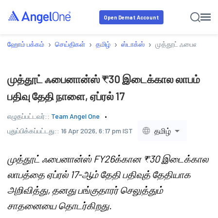
Open Demat Account
›
›
›
›
ஹோம் பக்கம்
செய்திகள்
தமிழ்
ஸ்டாக்ஸ்
முத்தூட் ஃபைனான்ஸ் ₹
முத்தூட் ஃபைனான்ஸ் ₹30 இடைக்கால லாபம்
பதிவு தேதி நாளை, ஏப்ரல் 17
எழுதப்பட்டவர்::
Team Angel One
தமிழ்
புதுப்பிக்கப்பட்டது::
16 Apr 2026, 6:17 pm IST
முத்தூட் ஃபைனான்ஸ் FY26க்கான ₹30 இடைக்கால
லாபத்தை ஏப்ரல் 17-ஆம் தேதி பதிவுத் தேதியாக
அறிவித்து, தனது பங்குதாரர் செலுத்தும்
சாதனையை தொடர்கிறது.