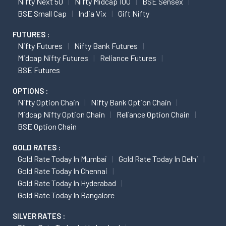
Nifty Next 50
Nifty Midcap 100
BSE Sensex
BSE Small Cap
India Vix
Gift Nifty
FUTURES :
Nifty Futures
Nifty Bank Futures
Midcap Nifty Futures
Reliance Futures
BSE Futures
OPTIONS :
Nifty Option Chain
Nifty Bank Option Chain
Midcap Nifty Option Chain
Reliance Option Chain
BSE Option Chain
GOLD RATES :
Gold Rate Today In Mumbai
Gold Rate Today In Delhi
Gold Rate Today In Chennai
Gold Rate Today In Hyderabad
Gold Rate Today In Bangalore
SILVER RATES :