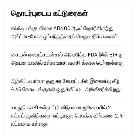
தொடர்புடைய கட்டுரைகள்
எல்&டி பங்கு விலை ADNOC ஆஃப்ஷோரிலிருந்து
அல்ட்ரா-மேகா ஒப்பந்தத்தைப் பெறுவதில் கவனம்
சைடஸ் லைஃப்சயன்சஸ் அமெரிக்க FDA இன் EIR ஐ
அகமதாபாதில் உள்ள ஊசி வசதி க்காக பெற்றுள்ளது
ஆர்கிட் ஃபார்மா தனுகா லேபரட்டரீஸ் இணைப்பு கீழ்
4.46 கோடி பங்குகள் ஒதுக்கீட்டை அங்கீகரிக்கிறது
மாருதி சுசுகி உள்நாட்டு விற்பனை ஜூலையில் 2
லட்சம் யூனிட்களை எட்டியது; மொத்த விற்பனை 2.41
லட்சமாக உள்ளது