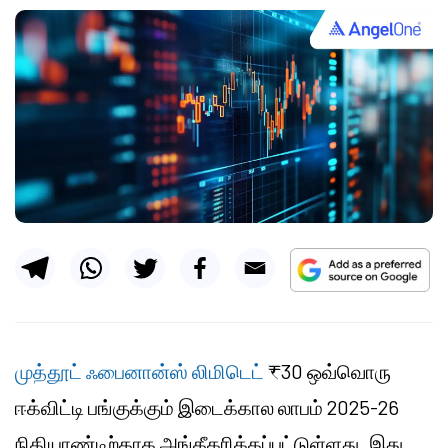
முத்தூட் ஃபைனான்ஸ் லிமிடெட்
₹30 ஒவ்வொரு
ஈக்விட்டி பங்குக்கும் இடைக்கால லாபம் 2025-26
நிதியாண்டிற்காக அங்கீகரிக்கப்பட்டுள்ளது. இது