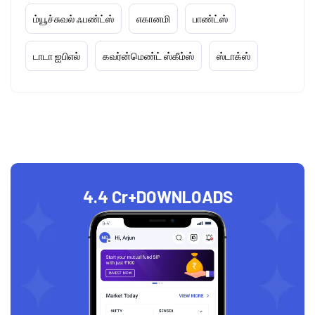
ம்யூச்சுவல் ஃபண்ட்ஸ்
எகானமி
பாண்ட்ஸ்
டாடா ஐபிஎல்
கவர்ன்மெண்ட் ஸ்கீம்ஸ்
ஸ்டாக்ஸ்
4.4 Cr+
DOWNLOADS