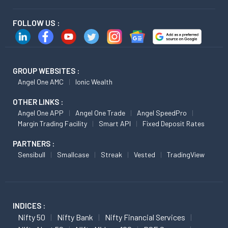
FOLLOW US :
GROUP WEBSITES :
Angel One AMC
Ionic Wealth
OTHER LINKS :
Angel One APP
Angel One Trade
Angel SpeedPro
Margin Trading Facility
Smart API
Fixed Deposit Rates
PARTNERS :
Sensibull
Smallcase
Streak
Vested
TradingView
INDICES :
Nifty 50
Nifty Bank
Nifty Financial Services