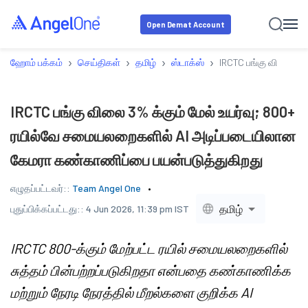
Open Demat Account
›
›
›
›
ஹோம் பக்கம்
செய்திகள்
தமிழ்
ஸ்டாக்ஸ்
IRCTC பங்கு விலை 3%
IRCTC பங்கு விலை 3% க்கும் மேல் உயர்வு; 800+
ரயில்வே சமையலறைகளில் AI அடிப்படையிலான
கேமரா கண்காணிப்பை பயன்படுத்துகிறது
எழுதப்பட்டவர்::
Team Angel One
தமிழ்
புதுப்பிக்கப்பட்டது::
4 Jun 2026, 11:39 pm IST
IRCTC 800-க்கும் மேற்பட்ட ரயில் சமையலறைகளில்
சுத்தம் பின்பற்றப்படுகிறதா என்பதை கண்காணிக்க
மற்றும் நேரடி நேரத்தில் மீறல்களை குறிக்க AI