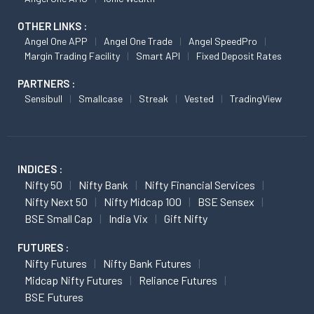
OTHER LINKS :
Angel One APP
Angel One Trade
Angel SpeedPro
Margin Trading Facility
Smart API
Fixed Deposit Rates
PARTNERS :
Sensibull
Smallcase
Streak
Vested
TradingView
INDICES :
Nifty 50
Nifty Bank
Nifty Financial Services
Nifty Next 50
Nifty Midcap 100
BSE Sensex
BSE Small Cap
India Vix
Gift Nifty
FUTURES :
Nifty Futures
Nifty Bank Futures
Midcap Nifty Futures
Reliance Futures
BSE Futures