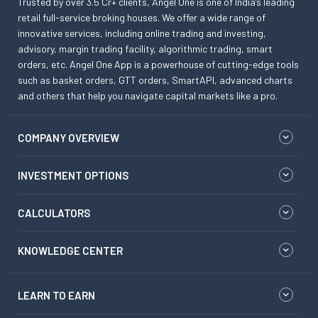
Trusted by over 3.5 Cr+ clients, Angel One is one of India’s leading
retail full-service broking houses. We offer a wide range of
innovative services, including online trading and investing,
advisory, margin trading facility, algorithmic trading, smart
orders, etc. Angel One App is a powerhouse of cutting-edge tools
such as basket orders, GTT orders, SmartAPI, advanced charts
and others that help you navigate capital markets like a pro.
COMPANY OVERVIEW
INVESTMENT OPTIONS
CALCULATORS
KNOWLEDGE CENTER
LEARN TO EARN