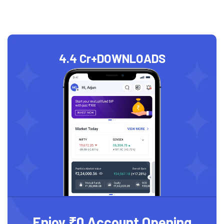
4.4 Cr+
DOWNLOADS
Enjoy ₹0 Account Opening