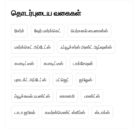
தொடர்புடைய வகைகள்
ரிசர்ச்
ஷேர் மார்க்கெட்
பெர்சனல் பைனான்ஸ்
மார்க்கெட் அப்டேட்ஸ்
ஃப்யூச்சர்ஸ் அண்ட் ஆப்ஷன்ஸ்
கமாடிட்டீஸ்
கமாடிட்டீஸ்
டாக்சேஷன்
புராடக்ட் அப்டேட்ஸ்
பட்ஜெட்
ஐபிஓஸ்
ம்யூச்சுவல் ஃபண்ட்ஸ்
எகானமி
பாண்ட்ஸ்
டாடா ஐபிஎல்
கவர்ன்மெண்ட் ஸ்கீம்ஸ்
ஸ்டாக்ஸ்