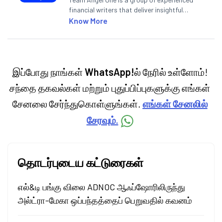
financial writers that deliver insightful
articles on the stock market, IPO, economy,
Know More
personal finance, commodities and related
categories.
இப்போது நாங்கள்
WhatsApp!
ல் நேரில் உள்ளோம்!
சந்தை தகவல்கள் மற்றும் புதுப்பிப்புகளுக்கு எங்கள்
சேனலை சேர்ந்துகொள்ளுங்கள்.
எங்கள் சேனலில்
சேரவும்.
தொடர்புடைய கட்டுரைகள்
எல்&டி பங்கு விலை ADNOC ஆஃப்ஷோரிலிருந்து
அல்ட்ரா-மேகா ஒப்பந்தத்தைப் பெறுவதில் கவனம்