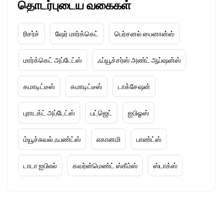
தொடர்புடைய வகைகள்
ரிசர்ச்
ஷேர் மார்க்கெட்
பெர்சனல் பைனான்ஸ்
மார்க்கெட் அப்டேட்ஸ்
ஃப்யூச்சர்ஸ் அண்ட் ஆப்ஷன்ஸ்
கமாடிட்டீஸ்
கமாடிட்டீஸ்
டாக்சேஷன்
புராடக்ட் அப்டேட்ஸ்
பட்ஜெட்
ஐபிஓஸ்
ம்யூச்சுவல் ஃபண்ட்ஸ்
எகானமி
பாண்ட்ஸ்
டாடா ஐபிஎல்
கவர்ன்மெண்ட் ஸ்கீம்ஸ்
ஸ்டாக்ஸ்