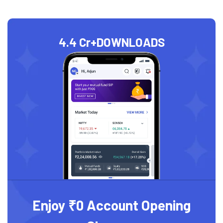
4.4 Cr+
DOWNLOADS
Enjoy ₹0 Account Opening