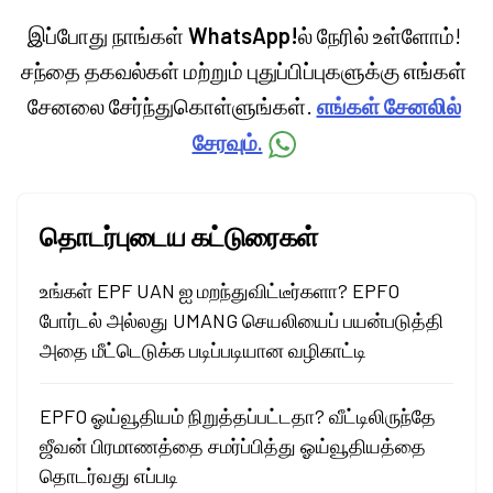
இப்போது நாங்கள்
WhatsApp!
ல் நேரில் உள்ளோம்!
சந்தை தகவல்கள் மற்றும் புதுப்பிப்புகளுக்கு எங்கள்
சேனலை சேர்ந்துகொள்ளுங்கள்.
எங்கள் சேனலில்
சேரவும்.
தொடர்புடைய கட்டுரைகள்
உங்கள் EPF UAN ஐ மறந்துவிட்டீர்களா? EPFO
போர்டல் அல்லது UMANG செயலியைப் பயன்படுத்தி
அதை மீட்டெடுக்க படிப்படியான வழிகாட்டி
EPFO ஓய்வூதியம் நிறுத்தப்பட்டதா? வீட்டிலிருந்தே
ஜீவன் பிரமாணத்தை சமர்ப்பித்து ஓய்வூதியத்தை
தொடர்வது எப்படி