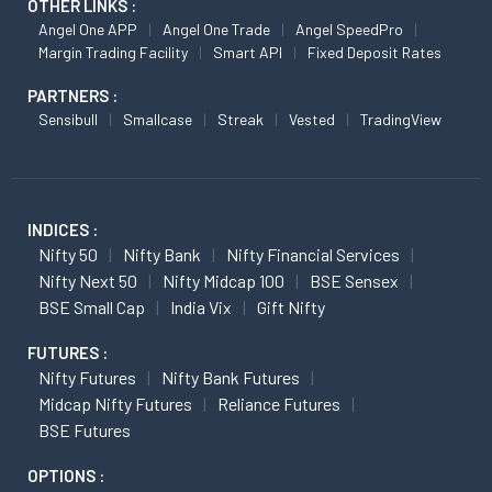
OTHER LINKS :
Angel One APP
Angel One Trade
Angel SpeedPro
Margin Trading Facility
Smart API
Fixed Deposit Rates
PARTNERS :
Sensibull
Smallcase
Streak
Vested
TradingView
INDICES :
Nifty 50
Nifty Bank
Nifty Financial Services
Nifty Next 50
Nifty Midcap 100
BSE Sensex
BSE Small Cap
India Vix
Gift Nifty
FUTURES :
Nifty Futures
Nifty Bank Futures
Midcap Nifty Futures
Reliance Futures
BSE Futures
OPTIONS :