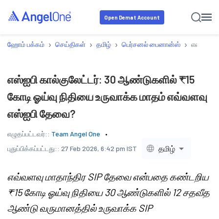
Open Demat Account
›
›
›
›
ஹோம் பக்கம்
செய்திகள்
தமிழ்
பெர்சனல் பைனான்ஸ்
எஸ்ஐபி க
எஸ்ஐபி கால்குலேட்டர்: 30 ஆண்டுகளில் ₹15
கோடி ஓய்வு நிதியை உருவாக்க மாதம் எவ்வளவு
எஸ்ஐபி தேவை?
எழுதப்பட்டவர்::
Team Angel One
தமிழ்
புதுப்பிக்கப்பட்டது::
27 Feb 2026, 6:42 pm IST
எவ்வளவு மாதாந்திர SIP தேவை என்பதை கண்டறிய
₹15 கோடி ஓய்வு நிதியை 30 ஆண்டுகளில் 12 சதவீத
ஆண்டு வருமானத்தில் உருவாக்க SIP