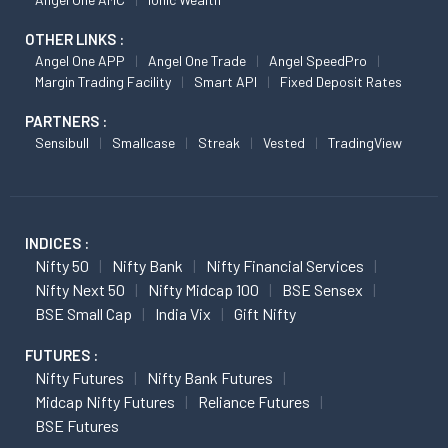
OTHER LINKS :
Angel One APP
Angel One Trade
Angel SpeedPro
Margin Trading Facility
Smart API
Fixed Deposit Rates
PARTNERS :
Sensibull
Smallcase
Streak
Vested
TradingView
INDICES :
Nifty 50
Nifty Bank
Nifty Financial Services
Nifty Next 50
Nifty Midcap 100
BSE Sensex
BSE Small Cap
India Vix
Gift Nifty
FUTURES :
Nifty Futures
Nifty Bank Futures
Midcap Nifty Futures
Reliance Futures
BSE Futures