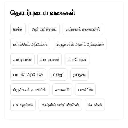
தொடர்புடைய வகைகள்
ரிசர்ச்
ஷேர் மார்க்கெட்
பெர்சனல் பைனான்ஸ்
மார்க்கெட் அப்டேட்ஸ்
ஃப்யூச்சர்ஸ் அண்ட் ஆப்ஷன்ஸ்
கமாடிட்டீஸ்
கமாடிட்டீஸ்
டாக்சேஷன்
புராடக்ட் அப்டேட்ஸ்
பட்ஜெட்
ஐபிஓஸ்
ம்யூச்சுவல் ஃபண்ட்ஸ்
எகானமி
பாண்ட்ஸ்
டாடா ஐபிஎல்
கவர்ன்மெண்ட் ஸ்கீம்ஸ்
ஸ்டாக்ஸ்