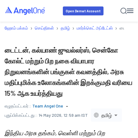
Open Demat Account
›
›
›
›
ஹோம் பக்கம்
செய்திகள்
தமிழ்
மார்க்கெட் அப்டேட்ஸ்
டைட்டன், 
டைட்டன், கல்யாண் ஜுவல்லர்ஸ், சென்கோ
கோல்ட் மற்றும் பிற நகை வியாபார
நிறுவனங்களின் பங்குகள் கவனத்தில், அரசு
மதிப்புமிக்க உலோகங்களின் இறக்குமதி வரியை
15% ஆக உயர்த்தியது
எழுதப்பட்டவர்::
Team Angel One
தமிழ்
புதுப்பிக்கப்பட்டது::
14 May 2026, 12:59 am IST
இந்திய அரசு தங்கம், வெள்ளி மற்றும் பிற