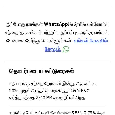
personal finance, commodities and related
categories.
இப்போது நாங்கள்
WhatsApp!
ல் நேரில் உள்ளோம்!
சந்தை தகவல்கள் மற்றும் புதுப்பிப்புகளுக்கு எங்கள்
சேனலை சேர்ந்துகொள்ளுங்கள்.
எங்கள் சேனலில்
சேரவும்.
தொடர்புடைய கட்டுரைகள்
புதிய பங்கு சந்தை நேரங்கள் இன்று, ஆகஸ்ட் 3,
2026 முதல் அமலுக்கு வருகிறது: செபி F&O
வர்த்தகத்தை 3:40 PM வரை நீட்டிக்கிறது
யு.எஸ். ஃபெட் வட்டி விகிதங்களை 3.5%–3.75% ஆக