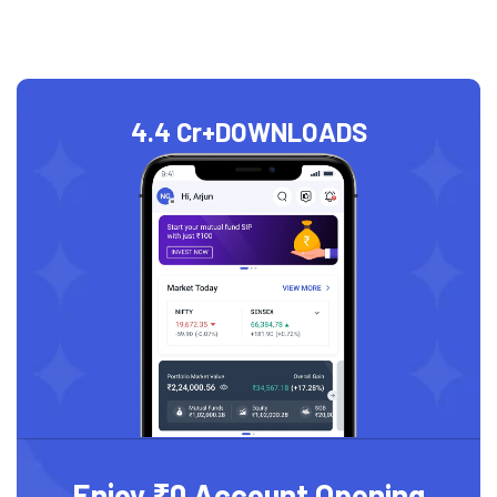
4.4 Cr+
DOWNLOADS
Enjoy ₹0 Account Opening