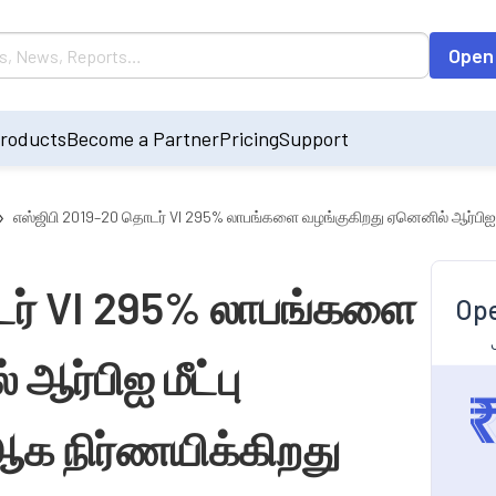
Open
roducts
Become a Partner
Pricing
Support
›
எஸ்ஜிபி 2019–20 தொடர் VI 295% லாபங்களை வழங்குகிறது ஏனெனில் ஆர்பிஐ ம
டர் VI 295% லாபங்களை
Ope
ஆர்பிஐ மீட்பு
ஆக நிர்ணயிக்கிறது