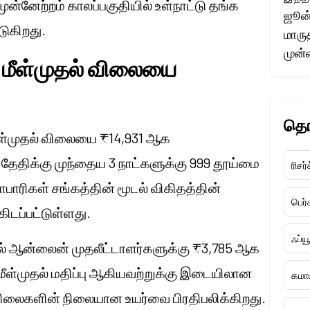
ன்னேற்றம் காலப்பகுதியில் உள்நாட்டு தங்க
ஜூன்
டுகிறது.
மாரு
முன்
) மீள்முதல் விலையை
தொ
மீள்முதல் விலையை ₹14,931 ஆக
தேதிக்கு முந்தைய 3 நாட்களுக்கு 999 தூய்மை
ரிசர்
ாபாரிகள் சங்கத்தின் மூடல் விகிதத்தின்
பெர
டப்பட்டுள்ளது.
ஃப்ய
இல் ஆன்லைன் முதலீட்டாளர்களுக்கு ₹3,785 ஆக
 மீள்முதல் மதிப்பு ஆகியவற்றுக்கு இடையிலான
கமாட
ைகளின் நிலையான உயர்வை பிரதிபலிக்கிறது.