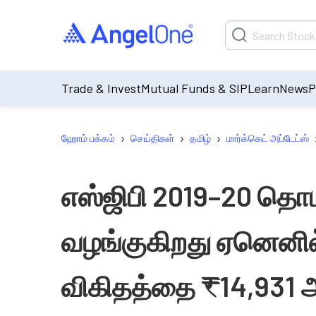
Trade & Invest
Mutual Funds & SIP
Learn
News
P
›
›
›
ஹோம் பக்கம்
செய்திகள்
தமிழ்
மார்க்கெட் அப்டேட்ஸ்
எஸ்ஜிபி 2019–20 தொ
வழங்குகிறது ஏனெனில் 
விகிதத்தை ₹14,931 