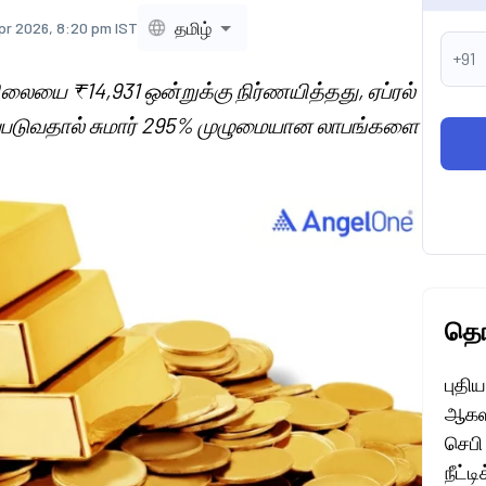
தமிழ்
pr 2026, 8:20 pm IST
+91
ிலையை ₹14,931 ஒன்றுக்கு நிர்ணயித்தது, ஏப்ரல்
்கப்படுவதால் சுமார் 295% முழுமையான லாபங்களை
தொட
புதி
ஆகஸ்
செபி
நீட்ட