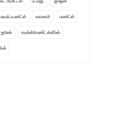
டக்ட் அப்டேட்ஸ்
பட்ஜெட்
ஐபிஓஸ்
ச்சுவல் ஃபண்ட்ஸ்
எகானமி
பாண்ட்ஸ்
 ஐபிஎல்
கவர்ன்மெண்ட் ஸ்கீம்ஸ்
க்ஸ்