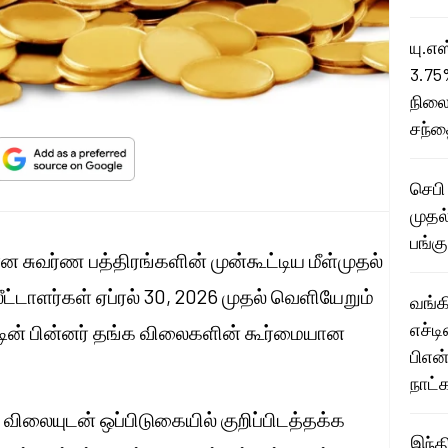
யு.எ
3.75
நிலை
சந்த
செபி
முதல்
பங்க
ான சுவர்ண பத்திரங்களின் முன்கூட்டிய மீள்முதல்
டாளர்கள் ஏப்ரல் 30, 2026 முதல் வெளியேறும்
வங்க
எச்டி
்டின் பின்னர் தங்க விலைகளின் கூர்மையான
பிஎன்
நாட்க
விலையுடன் ஒப்பிடுகையில் குறிப்பிடத்தக்க
இந்த