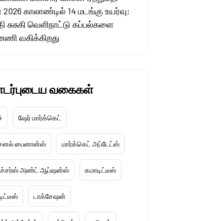
 2026 காலாண்டில் 14 மடங்கு உயர்வு;
தி சுசுகி வெளிநாட்டு கப்பல்களை
னணி வகிக்கிறது
டர்புடைய வகைகள்
ச்
ஷேர் மார்க்கெட்
்சனல் பைனான்ஸ்
மார்க்கெட் அப்டேட்ஸ்
ூச்சர்ஸ் அண்ட் ஆப்ஷன்ஸ்
கமாடிட்டீஸ்
ிட்டீஸ்
டாக்சேஷன்