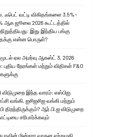
ஸ். ஃபெட் வட்டி விகிதங்களை 3.5%–
% ஆக ஜூலை 2026 கூட்டத்தில்
நிறுத்தியது: இது இந்திய பங்கு
ைக்கு என்ன பொருள்?
 மூடல் ஏல அமர்வு ஆகஸ்ட் 3, 2026
: புதிய நேரங்கள் மற்றும் விதிகள் F&O
ுகளுக்கு
ி விடுமுறை இந்த வாரம்: எஸ்பிஐ,
எப்சி வங்கி, ஐசிஐசிஐ வங்கி மற்றும்
பி திறந்திருக்கும்? ஆர்.பி.ஐ விடுமுறை
ாட்டியை சரிபார்க்கவும்
ியாவின் மின்சார வாகன ஏற்றுமதி