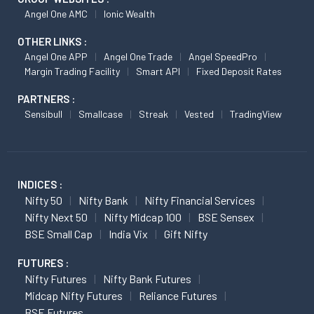
Angel One AMC
Ionic Wealth
OTHER LINKS :
Angel One APP
Angel One Trade
Angel SpeedPro
Margin Trading Facility
Smart API
Fixed Deposit Rates
PARTNERS :
Sensibull
Smallcase
Streak
Vested
TradingView
INDICES :
Nifty 50
Nifty Bank
Nifty Financial Services
Nifty Next 50
Nifty Midcap 100
BSE Sensex
BSE Small Cap
India Vix
Gift Nifty
FUTURES :
Nifty Futures
Nifty Bank Futures
Midcap Nifty Futures
Reliance Futures
BSE Futures