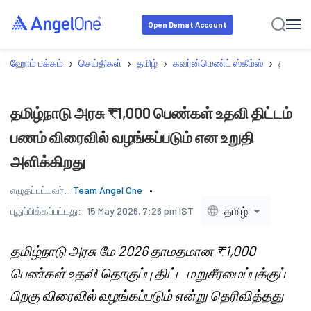
Open Demat Account
›
›
›
›
ஹோம் பக்கம்
செய்திகள்
தமிழ்
கவர்ன்மெண்ட் ஸ்கீம்ஸ்
தமிழ்நா
தமிழ்நாடு அரசு ₹1,000 பெண்கள் உதவி திட்டம்
பணம் விரைவில் வழங்கப்படும் என உறுதி
அளிக்கிறது
எழுதப்பட்டவர்::
Team Angel One
தமிழ்
புதுப்பிக்கப்பட்டது::
15 May 2026, 7:26 pm IST
தமிழ்நாடு அரசு மே 2026 தாமதமான ₹1,000
பெண்கள் உதவி தொகுப்பு திட்ட மறுசீரமைப்புக்குப்
பிறகு விரைவில் வழங்கப்படும் என்று தெரிவித்தது