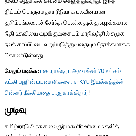
மூலம் ஆதரிக்க கவனம் செலுத்துகிறது. இந்த
திட்டம் பொருளாதார ரீதியாக பலவீனமான
குடும்பங்களைச் சேர்ந்த பெண்களுக்கு வழக்கமான
நிதி உதவியை வழங்குவதையும் மாநிலத்தில் சமூக
நலக் காப்பீட்டை வலுப்படுத்துவதையும் நோக்கமாகக்
கொண்டுள்ளது.
மேலும் படிக்க
:
மகாராஷ்டிரா அமைச்சர் 70 லட்சம்
லட்கி பஹின் பயனாளிகளை e-KYC இயக்கத்தின்
பின்னர் நீக்கியதை பாதுகாக்கிறார்
!
முடிவு
தமிழ்நாடு அரசு கலைஞர் மகளிர் உரிமை உதவித்