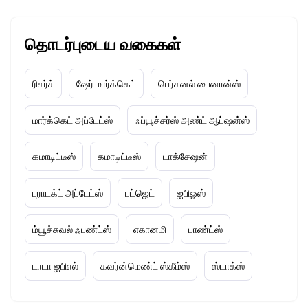
தொடர்புடைய வகைகள்
ரிசர்ச்
ஷேர் மார்க்கெட்
பெர்சனல் பைனான்ஸ்
மார்க்கெட் அப்டேட்ஸ்
ஃப்யூச்சர்ஸ் அண்ட் ஆப்ஷன்ஸ்
கமாடிட்டீஸ்
கமாடிட்டீஸ்
டாக்சேஷன்
புராடக்ட் அப்டேட்ஸ்
பட்ஜெட்
ஐபிஓஸ்
ம்யூச்சுவல் ஃபண்ட்ஸ்
எகானமி
பாண்ட்ஸ்
டாடா ஐபிஎல்
கவர்ன்மெண்ட் ஸ்கீம்ஸ்
ஸ்டாக்ஸ்