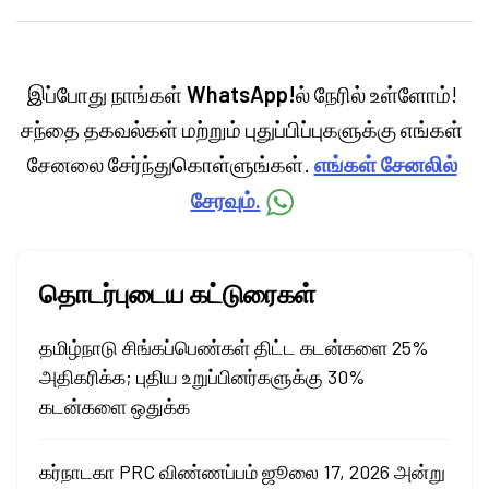
personal finance, commodities and related
categories.
இப்போது நாங்கள்
WhatsApp!
ல் நேரில் உள்ளோம்!
சந்தை தகவல்கள் மற்றும் புதுப்பிப்புகளுக்கு எங்கள்
சேனலை சேர்ந்துகொள்ளுங்கள்.
எங்கள் சேனலில்
சேரவும்.
தொடர்புடைய கட்டுரைகள்
தமிழ்நாடு சிங்கப்பெண்கள் திட்ட கடன்களை 25%
அதிகரிக்க; புதிய உறுப்பினர்களுக்கு 30%
கடன்களை ஒதுக்க
கர்நாடகா PRC விண்ணப்பம் ஜூலை 17, 2026 அன்று