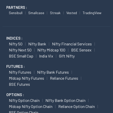
PARTNERS :
Sensibull
Smallcase
Streak
Vested
TradingView
INDICES :
Nifty 50
Nifty Bank
Nifty Financial Services
Nifty Next 50
Nifty Midcap 100
BSE Sensex
BSE Small Cap
India Vix
Gift Nifty
FUTURES :
Nifty Futures
Nifty Bank Futures
Midcap Nifty Futures
Reliance Futures
BSE Futures
OPTIONS :
Nifty Option Chain
Nifty Bank Option Chain
Midcap Nifty Option Chain
Reliance Option Chain
BSE Option Chain