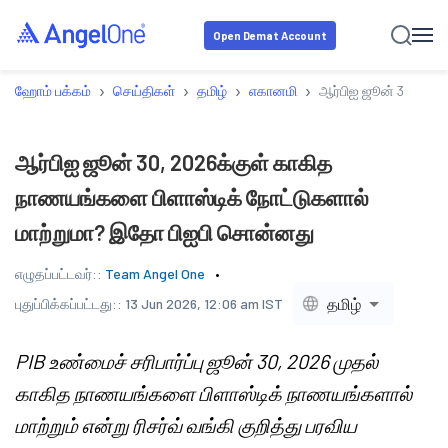
Open Demat Account
›
›
›
›
ஹோம் பக்கம்
செய்திகள்
தமிழ்
எகானமி
ஆர்பிஐ ஜூன் 30, 202
ஆர்பிஐ ஜூன் 30, 2026க்குள் காகித
நாணயங்களை பிளாஸ்டிக் நோட்டுகளால்
மாற்றுமா? இதோ பிஐபி சொன்னது
எழுதப்பட்டவர்::
Team Angel One
தமிழ்
புதுப்பிக்கப்பட்டது::
13 Jun 2026, 12:06 am IST
PIB உண்மைச் சரிபார்ப்பு ஜூன் 30, 2026 முதல்
காகித நாணயங்களை பிளாஸ்டிக் நாணயங்களால்
மாற்றும் என்று ரிசர்வ் வங்கி குறித்து பரவிய