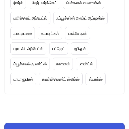
ரிசர்ச்
ஷேர் மார்க்கெட்
பெர்சனல் பைனான்ஸ்
மார்க்கெட் அப்டேட்ஸ்
ஃப்யூச்சர்ஸ் அண்ட் ஆப்ஷன்ஸ்
கமாடிட்டீஸ்
கமாடிட்டீஸ்
டாக்சேஷன்
புராடக்ட் அப்டேட்ஸ்
பட்ஜெட்
ஐபிஓஸ்
ம்யூச்சுவல் ஃபண்ட்ஸ்
எகானமி
பாண்ட்ஸ்
டாடா ஐபிஎல்
கவர்ன்மெண்ட் ஸ்கீம்ஸ்
ஸ்டாக்ஸ்