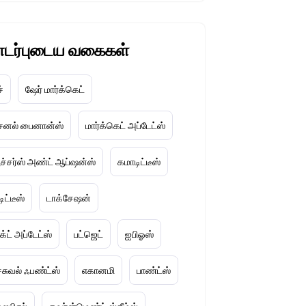
டர்புடைய வகைகள்
ச்
ஷேர் மார்க்கெட்
்சனல் பைனான்ஸ்
மார்க்கெட் அப்டேட்ஸ்
ூச்சர்ஸ் அண்ட் ஆப்ஷன்ஸ்
கமாடிட்டீஸ்
ிட்டீஸ்
டாக்சேஷன்
டக்ட் அப்டேட்ஸ்
பட்ஜெட்
ஐபிஓஸ்
ச்சுவல் ஃபண்ட்ஸ்
எகானமி
பாண்ட்ஸ்