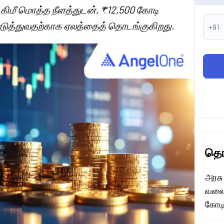
0 கிமீ மொத்த நீளத்துடன், ₹12,500 கோடி
்படுத்துவதற்காக ஏலத்தைத் தொடங்குகிறது.
+91
தொட
அரசு
வலைய
கோடி