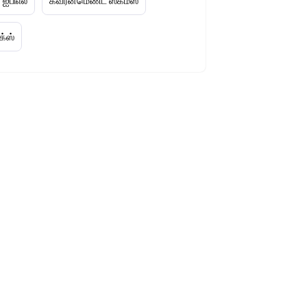
 ஐபிஎல்
கவர்ன்மெண்ட் ஸ்கீம்ஸ்
க்ஸ்