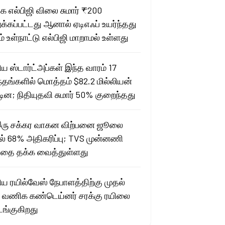
 எல்பிஜி விலை சுமார் ₹200
க்கப்பட்டது ஆனால் ஏடிஎஃப் உயர்ந்தது
ம் உள்நாட்டு எல்பிஜி மாறாமல் உள்ளது
ிய ஸ்டார்ட்அப்கள் இந்த வாரம் 17
ந்தங்களில் மொத்தம் $82.2 மில்லியன்
்டின; நிதியுதவி சுமார் 50% குறைந்தது
ரு சக்கர வாகன விற்பனை ஜூலை
ல் 68% அதிகரிப்பு; TVS முன்னணி
தை தக்க வைத்துள்ளது
ிய ரயில்வேஸ் நேபாளத்திற்கு முதல்
ி வணிக கண்டெய்னர் சரக்கு ரயிலை
்குகிறது