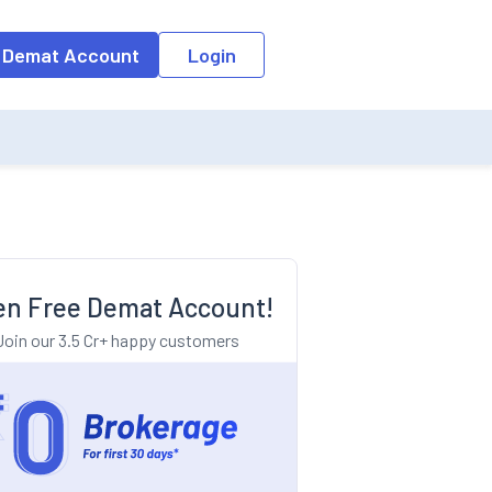
o the input field, the suggestion list will be updated as per the keyw
 Demat Account
Login
n Free Demat Account!
Join our 3.5 Cr+ happy customers