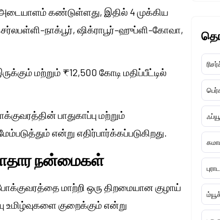
ை அடையாளம் கண்டுள்ளது, இதில் 4 முக்கிய
ெர்லபள்ளி–நாக்பூர், ஷிக்ராபூர்–ஹுப்ளி–கோவா,
தொ
ரிசர்
ுக்கும் மற்றும் ₹12,500 கோடி மதிப்பீட்டில்
பெர
க்குவரத்தின் பாதுகாப்பு மற்றும்
ஃப்ய
்படுத்தும் என்று எதிர்பார்க்கப்படுகிறது.
கமாட
ுளாதார நன்மைகள்
புரா
 போக்குவரத்தை மாற்றி ஒரு திறமையான குழாய்
ம்யூ
ு உமிழ்வுகளை குறைக்கும் என்று