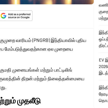
வணிக
குறை
மற்று
இந்த
ஒப்ப
குமுறை வாரியம் (PNGRB) இந்தியாவில் புதிய
திரட
ப்பை மேம்படுத்துவதற்கான ஏல முறையை
EV இ
2026
்குமதி முனையங்கள் மற்றும் பாட்டிலிங்
இடத்
வரத்தின் திறன் மற்றும் நிலைத்தன்மையை
ளது.
இந்த
நேரட
ற்றும் முதலீடு
தொடங