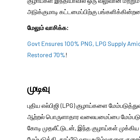
குழாய்கள் இந்தியாவில் ஒரு வலுவான மற்றும்
அடுக்குமாடி கட்டமைப்பிற்கு பங்களிக்கின்ற
மேலும் வாசிக்க:
Govt Ensures 100% PNG, LPG Supply Amid 
Restored 70%
!
முடிவு
புதிய எல்பிஜி (LPG) குழாய்களை மேம்படுத்
ஆற்றல் பொருளாதார வலையமைப்பை மேம்படுத்
கோடி முதலீட்டுடன், இந்த குழாய்கள் முக்
மேம்படுத்தி, காப்பீடு வாயு உமிழ்வுகளை கு