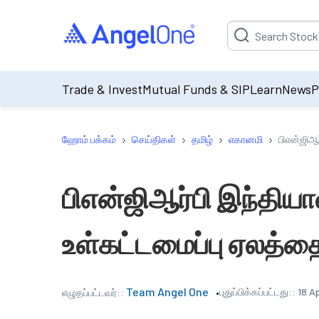
Suggestion will be p
Trade & Invest
Mutual Funds & SIP
Learn
News
P
›
›
›
›
ஹோம் பக்கம்
செய்திகள்
தமிழ்
எகானமி
பிஎன்ஜிஆர
பிஎன்ஜிஆர்பி இந்தியாவ
உள்கட்டமைப்பு ஏலத்த
Team Angel One
புதுப்பிக்கப்பட்டது::
18 A
எழுதப்பட்டவர்::