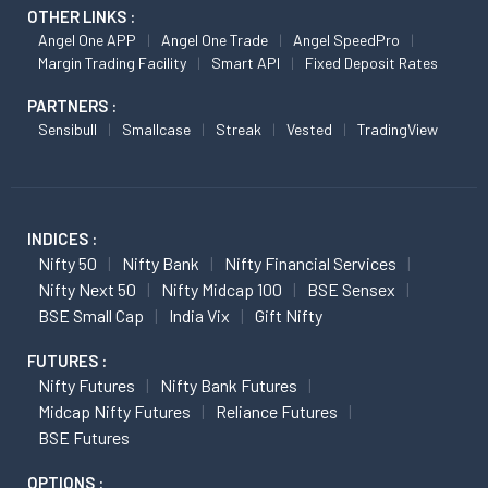
OTHER LINKS :
Angel One APP
Angel One Trade
Angel SpeedPro
Margin Trading Facility
Smart API
Fixed Deposit Rates
PARTNERS :
Sensibull
Smallcase
Streak
Vested
TradingView
INDICES :
Nifty 50
Nifty Bank
Nifty Financial Services
Nifty Next 50
Nifty Midcap 100
BSE Sensex
BSE Small Cap
India Vix
Gift Nifty
FUTURES :
Nifty Futures
Nifty Bank Futures
Midcap Nifty Futures
Reliance Futures
BSE Futures
OPTIONS :