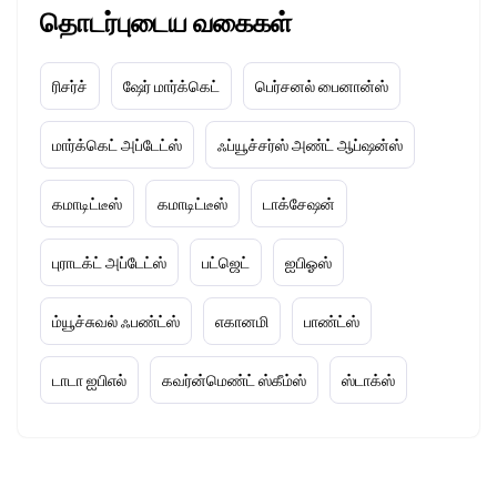
தொடர்புடைய வகைகள்
ரிசர்ச்
ஷேர் மார்க்கெட்
பெர்சனல் பைனான்ஸ்
மார்க்கெட் அப்டேட்ஸ்
ஃப்யூச்சர்ஸ் அண்ட் ஆப்ஷன்ஸ்
கமாடிட்டீஸ்
கமாடிட்டீஸ்
டாக்சேஷன்
புராடக்ட் அப்டேட்ஸ்
பட்ஜெட்
ஐபிஓஸ்
ம்யூச்சுவல் ஃபண்ட்ஸ்
எகானமி
பாண்ட்ஸ்
டாடா ஐபிஎல்
கவர்ன்மெண்ட் ஸ்கீம்ஸ்
ஸ்டாக்ஸ்