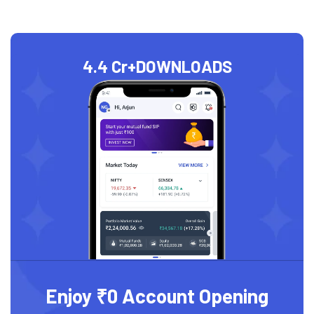
4.4 Cr+
DOWNLOADS
Enjoy ₹0 Account Opening