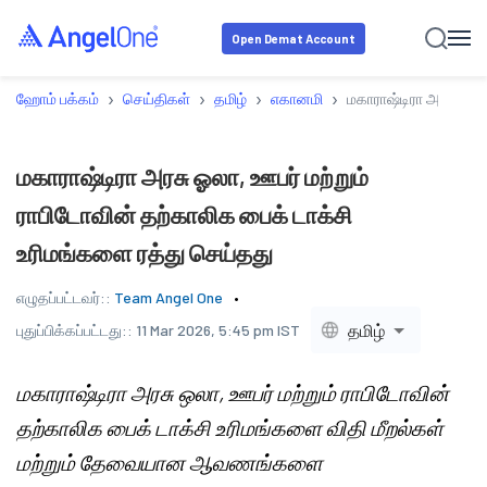
Open Demat Account
›
›
›
›
ஹோம் பக்கம்
செய்திகள்
தமிழ்
எகானமி
மகாராஷ்டிரா அரசு ஓலா
மகாராஷ்டிரா அரசு ஓலா, ஊபர் மற்றும்
ராபிடோவின் தற்காலிக பைக் டாக்சி
உரிமங்களை ரத்து செய்தது
எழுதப்பட்டவர்::
Team Angel One
தமிழ்
புதுப்பிக்கப்பட்டது::
11 Mar 2026, 5:45 pm IST
மகாராஷ்டிரா அரசு ஒலா, ஊபர் மற்றும் ராபிடோவின்
தற்காலிக பைக் டாக்சி உரிமங்களை விதி மீறல்கள்
மற்றும் தேவையான ஆவணங்களை