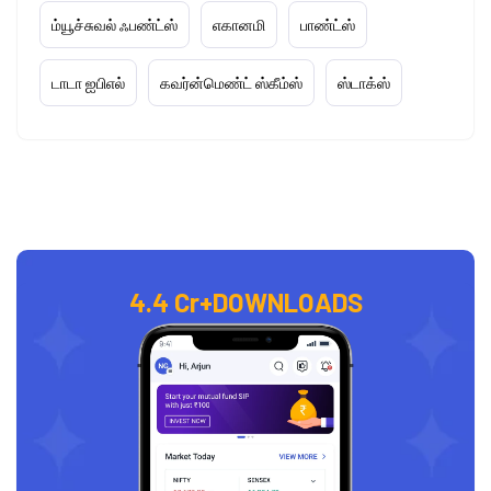
ம்யூச்சுவல் ஃபண்ட்ஸ்
எகானமி
பாண்ட்ஸ்
டாடா ஐபிஎல்
கவர்ன்மெண்ட் ஸ்கீம்ஸ்
ஸ்டாக்ஸ்
4.4 Cr+
DOWNLOADS