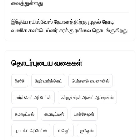
வைத்துள்ளது
இந்திய ரயில்வேஸ் நேபாளத்திற்கு முதல் நேரடி
வணிக கண்டெய்னர் சரக்கு ரயிலை தொடங்குகிறது
தொடர்புடைய வகைகள்
ரிசர்ச்
ஷேர் மார்க்கெட்
பெர்சனல் பைனான்ஸ்
மார்க்கெட் அப்டேட்ஸ்
ஃப்யூச்சர்ஸ் அண்ட் ஆப்ஷன்ஸ்
கமாடிட்டீஸ்
கமாடிட்டீஸ்
டாக்சேஷன்
புராடக்ட் அப்டேட்ஸ்
பட்ஜெட்
ஐபிஓஸ்