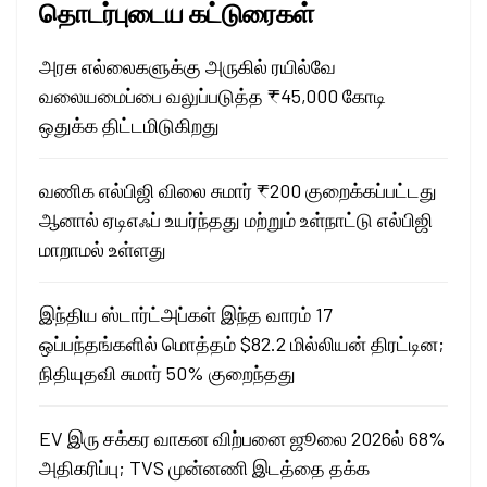
தொடர்புடைய கட்டுரைகள்
அரசு எல்லைகளுக்கு அருகில் ரயில்வே
வலையமைப்பை வலுப்படுத்த ₹45,000 கோடி
ஒதுக்க திட்டமிடுகிறது
வணிக எல்பிஜி விலை சுமார் ₹200 குறைக்கப்பட்டது
ஆனால் ஏடிஎஃப் உயர்ந்தது மற்றும் உள்நாட்டு எல்பிஜி
மாறாமல் உள்ளது
இந்திய ஸ்டார்ட்அப்கள் இந்த வாரம் 17
ஒப்பந்தங்களில் மொத்தம் $82.2 மில்லியன் திரட்டின;
நிதியுதவி சுமார் 50% குறைந்தது
EV இரு சக்கர வாகன விற்பனை ஜூலை 2026ல் 68%
அதிகரிப்பு; TVS முன்னணி இடத்தை தக்க