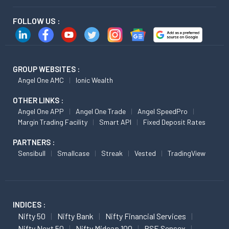
FOLLOW US :
GROUP WEBSITES :
Angel One AMC
Ionic Wealth
OTHER LINKS :
Angel One APP
Angel One Trade
Angel SpeedPro
Margin Trading Facility
Smart API
Fixed Deposit Rates
PARTNERS :
Sensibull
Smallcase
Streak
Vested
TradingView
INDICES :
Nifty 50
Nifty Bank
Nifty Financial Services
Nifty Next 50
Nifty Midcap 100
BSE Sensex