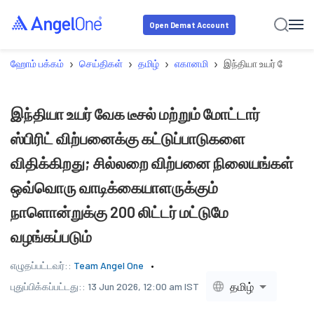
Open Demat Account
›
›
›
›
ஹோம் பக்கம்
செய்திகள்
தமிழ்
எகானமி
இந்தியா உயர் வேக டீச
இந்தியா உயர் வேக டீசல் மற்றும் மோட்டார்
ஸ்பிரிட் விற்பனைக்கு கட்டுப்பாடுகளை
விதிக்கிறது; சில்லறை விற்பனை நிலையங்கள்
ஒவ்வொரு வாடிக்கையாளருக்கும்
நாளொன்றுக்கு 200 லிட்டர் மட்டுமே
வழங்கப்படும்
எழுதப்பட்டவர்::
Team Angel One
தமிழ்
புதுப்பிக்கப்பட்டது::
13 Jun 2026, 12:00 am IST