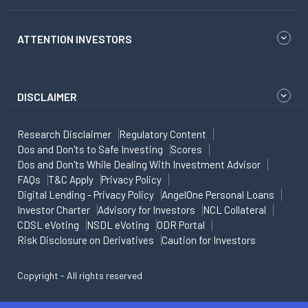
ATTENTION INVESTORS
DISCLAIMER
Research Disclaimer
Regulatory Content
Dos and Don'ts to Safe Investing
Scores
Dos and Don'ts While Dealing With Investment Advisor
FAQs
T&C Apply
Privacy Policy
Digital Lending - Privacy Policy
AngelOne Personal Loans
Investor Charter
Advisory for Investors
NCL Collateral
CDSL eVoting
NSDL eVoting
ODR Portal
Risk Disclosure on Derivatives
Caution for Investors
Copyright - All rights reserved