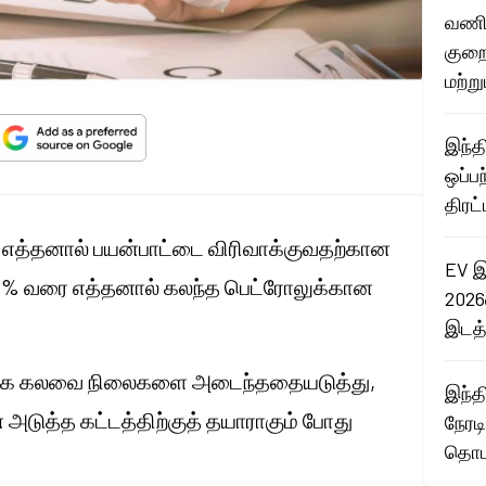
வணிக
குறை
மற்று
இந்த
ஒப்ப
திரட
் எத்தனால் பயன்பாட்டை விரிவாக்குவதற்கான
EV இ
30% வரை எத்தனால் கலந்த பெட்ரோலுக்கான
2026
இடத்
 அதிக கலவை நிலைகளை அடைந்ததையடுத்து,
இந்த
அடுத்த கட்டத்திற்குத் தயாராகும் போது
நேரட
தொடங