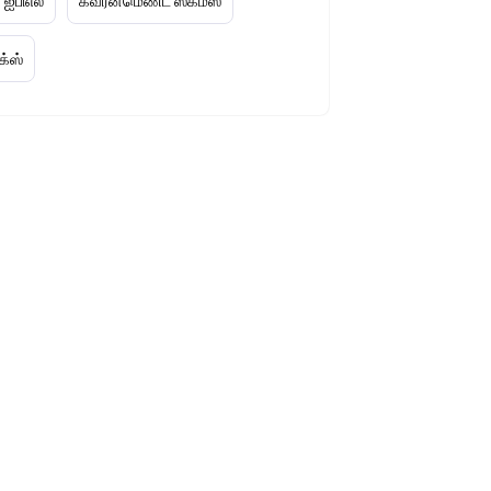
 ஐபிஎல்
கவர்ன்மெண்ட் ஸ்கீம்ஸ்
க்ஸ்