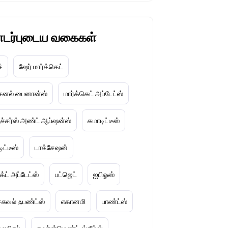
டர்புடைய வகைகள்
ச்
ஷேர் மார்க்கெட்
்சனல் பைனான்ஸ்
மார்க்கெட் அப்டேட்ஸ்
ூச்சர்ஸ் அண்ட் ஆப்ஷன்ஸ்
கமாடிட்டீஸ்
ிட்டீஸ்
டாக்சேஷன்
டக்ட் அப்டேட்ஸ்
பட்ஜெட்
ஐபிஓஸ்
ச்சுவல் ஃபண்ட்ஸ்
எகானமி
பாண்ட்ஸ்