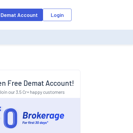
o the input field, the suggestion list will be updated as per the keyw
 Demat Account
Login
n Free Demat Account!
Join our 3.5 Cr+ happy customers