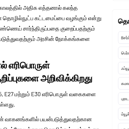
ிர்காலத்தில் அதிக எத்தனால் கலந்த
தொழில்நுட்ப கட்டமைப்பை வழங்கும் என்று
தொ
 எண்ணெய் சார்ந்திருப்பதை குறைப்பதற்கும்
படுத்துவதற்கும் அரசின் நோக்கங்களை
ரிசர்
பெர
ல் எரிபொருள்
ஃப்ய
ிப்புகளை அறிவிக்கிறது
கமாட
25, E27 மற்றும் E30 எரிபொருள் வகைகளை
புரா
ுள்ளது.
ம்யூ
ின் வாகனங்களில் பயன்படுத்துவதற்கான