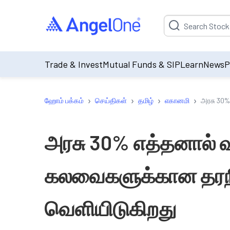
Suggestion will be p
Trade & Invest
Mutual Funds & SIP
Learn
News
P
›
›
›
›
ஹோம் பக்கம்
செய்திகள்
தமிழ்
எகானமி
அரசு 30
அரசு 30% எத்தனால் 
கலவைகளுக்கான த
வெளியிடுகிறது