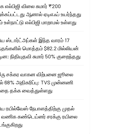
 எல்பிஜி விலை சுமார் ₹200
க்கப்பட்டது ஆனால் ஏடிஎஃப் உயர்ந்தது
ம் உள்நாட்டு எல்பிஜி மாறாமல் உள்ளது
ிய ஸ்டார்ட்அப்கள் இந்த வாரம் 17
ந்தங்களில் மொத்தம் $82.2 மில்லியன்
்டின; நிதியுதவி சுமார் 50% குறைந்தது
ரு சக்கர வாகன விற்பனை ஜூலை
ல் 68% அதிகரிப்பு; TVS முன்னணி
தை தக்க வைத்துள்ளது
ிய ரயில்வேஸ் நேபாளத்திற்கு முதல்
ி வணிக கண்டெய்னர் சரக்கு ரயிலை
்குகிறது