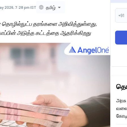
தமிழ்
ay 2026, 7:28 pm IST
+91
 தொழில்நுட்ப தரங்களை அறிவித்துள்ளது,
காப்பின் அடுத்த கட்டத்தை ஆதரிக்கிறது
தொட
அரசு
வலைய
கோடி