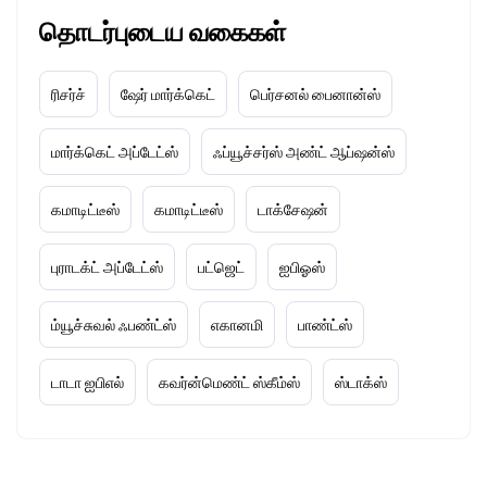
தொடர்புடைய வகைகள்
ரிசர்ச்
ஷேர் மார்க்கெட்
பெர்சனல் பைனான்ஸ்
மார்க்கெட் அப்டேட்ஸ்
ஃப்யூச்சர்ஸ் அண்ட் ஆப்ஷன்ஸ்
கமாடிட்டீஸ்
கமாடிட்டீஸ்
டாக்சேஷன்
புராடக்ட் அப்டேட்ஸ்
பட்ஜெட்
ஐபிஓஸ்
ம்யூச்சுவல் ஃபண்ட்ஸ்
எகானமி
பாண்ட்ஸ்
டாடா ஐபிஎல்
கவர்ன்மெண்ட் ஸ்கீம்ஸ்
ஸ்டாக்ஸ்