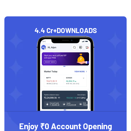
4.4 Cr+
DOWNLOADS
Enjoy ₹0 Account Opening