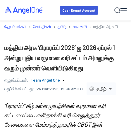
Open Demat Account
›
›
›
›
ஹோம் பக்கம்
செய்திகள்
தமிழ்
எகானமி
மத்திய அரசு ‘பிராரம்ப
மத்திய அரசு ‘பிராரம்ப் 2026’ ஐ 2026 ஏப்ரல் 1
அன்று புதிய வருமான வரி சட்டம் அமலுக்கு
வரும் முன்னர் வெளியிடுகிறது
எழுதப்பட்டவர்::
Team Angel One
தமிழ்
புதுப்பிக்கப்பட்டது::
24 Mar 2026, 12:36 am IST
“ப்ராரம்ப்” கீழ் உள்ள முயற்சிகள் வருமான வரி
கட்டமைப்பை எளிதாக்கி வரி செலுத்துநர்
சேவைகளை மேம்படுத்துவதில் CBDT இன்