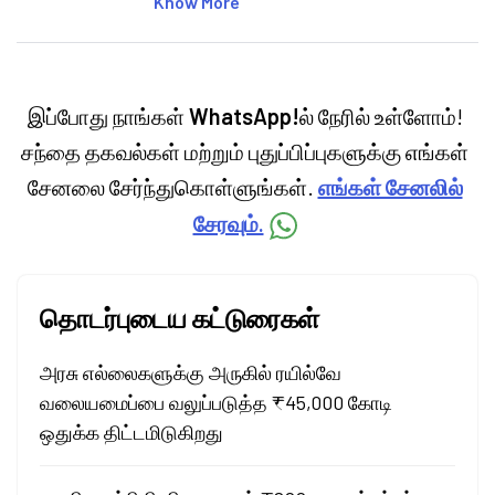
Know More
personal finance, commodities and related
categories.
இப்போது நாங்கள்
WhatsApp!
ல் நேரில் உள்ளோம்!
சந்தை தகவல்கள் மற்றும் புதுப்பிப்புகளுக்கு எங்கள்
சேனலை சேர்ந்துகொள்ளுங்கள்.
எங்கள் சேனலில்
சேரவும்.
தொடர்புடைய கட்டுரைகள்
அரசு எல்லைகளுக்கு அருகில் ரயில்வே
வலையமைப்பை வலுப்படுத்த ₹45,000 கோடி
ஒதுக்க திட்டமிடுகிறது