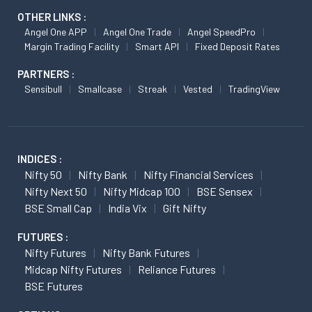
OTHER LINKS :
Angel One APP
Angel One Trade
Angel SpeedPro
Margin Trading Facility
Smart API
Fixed Deposit Rates
PARTNERS :
Sensibull
Smallcase
Streak
Vested
TradingView
INDICES :
Nifty 50
Nifty Bank
Nifty Financial Services
Nifty Next 50
Nifty Midcap 100
BSE Sensex
BSE Small Cap
India Vix
Gift Nifty
FUTURES :
Nifty Futures
Nifty Bank Futures
Midcap Nifty Futures
Reliance Futures
BSE Futures