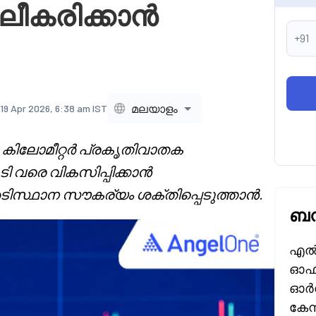
ലീകരിക്കാൻ
+91
മലയാളം
19 Apr 2026, 6:38 am IST
കിലോമീറ്റർ പ്രകൃതിവാതക
ടി വരെ വികസിപ്പിക്കാൻ
ടിസ്ഥാന സൗകര്യം ശക്തിപ്പെടുത്താൻ.
ബന
എൽ 
ഓഫ്
ഓർഡ
കേന്