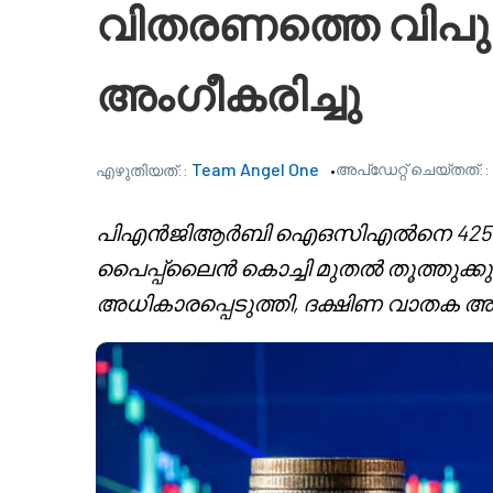
വിതരണത്തെ വിപു
അംഗീകരിച്ചു
Team Angel One
അപ്‌ഡേറ്റ് ചെയ്തത്::
എഴുതിയത്::
പി‌എൻ‌ജിആർബി ഐ‌ഒ‌സിഎൽ‌നെ 425 
പൈപ്പ്‌ലൈൻ കൊച്ചി മുതൽ തൂത്തുക്കു
അധികാരപ്പെടുത്തി, ദക്ഷിണ വാതക അ