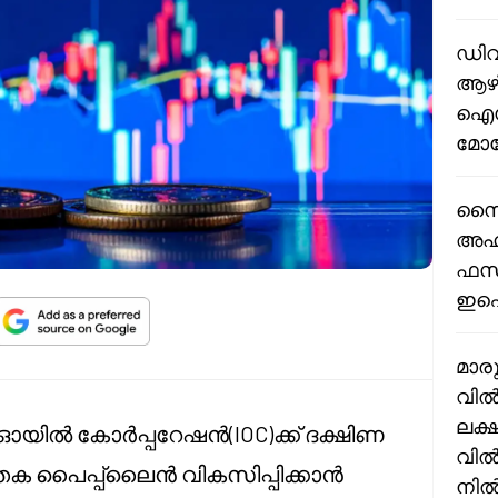
ഡിവ
ആഴ്ച
ഐസി
മോട
സൈ
അഹമ
ഫസി
ഇഐആ
മാര
വിൽ
ലക്
യൻ ഓയിൽ കോർപ്പറേഷൻ(IOC)ക്ക് ദക്ഷിണ
വിൽപ
തക പൈപ്പ്‌ലൈൻ വികസിപ്പിക്കാൻ
നിൽക