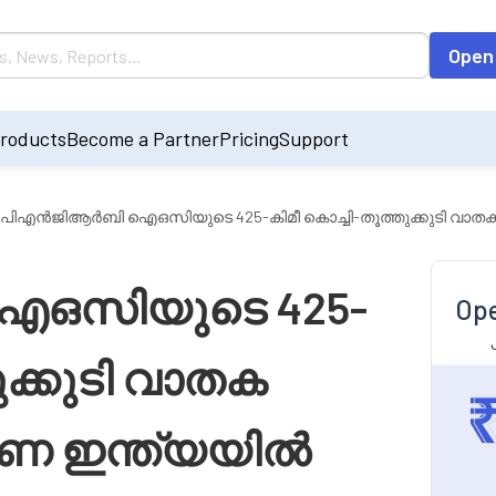
Open
roducts
Become a Partner
Pricing
Support
പി‌എൻ‌ജി‌ആർ‌ബി ഐ‌ഒ‌സിയുടെ 425-കിമീ കൊച്ചി-തൂത്തുക്കുടി വാ
ഐ‌ഒ‌സിയുടെ 425-
Ope
ുക്കുടി വാതക
ിണ ഇന്ത്യയിൽ