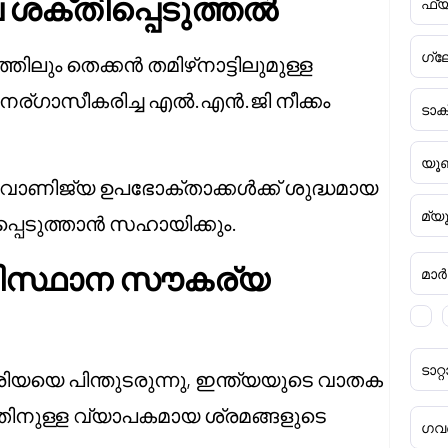
ക്തിപ്പെടുത്തൽ
ഫ്യ
ഗ്ല
ിലും തെക്കൻ തമിഴ്‌നാട്ടിലുമുള്ള
ുനര്ഗാസീകരിച്ച എൽ.എൻ.ജി നീക്കം
ടാ
യൂണ
ാണിജ്യ ഉപഭോക്താക്കൾക്ക് ശുദ്ധമായ
മ്യ
പ്പെടുത്താൻ സഹായിക്കും.
ടിസ്ഥാന സൗകര്യ
മാർക്
ടാ
്രിയയെ പിന്തുടരുന്നു, ഇന്ത്യയുടെ വാതക
തിനുള്ള വ്യാപകമായ ശ്രമങ്ങളുടെ
ഗവൺ