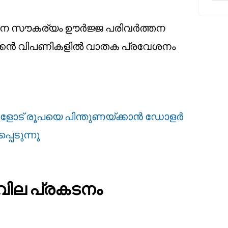
ാന സൗകര്യം ഊർജ്ജ പരിവർത്തന
തെക്കൻ വിപണികളിൽ വാതക പ്രവേശനം
ട് രൂപയെ പിന്തുണയ്ക്കാൻ ഡോളർ
പെടുന്നു
ില പ്രകടനം