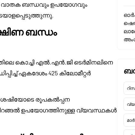
ശിക വാതക ബന്ധവും ഉപയോഗവും
ടയാളപ്പെടുത്തുന്നു.
ഓർക
ഷെയ
ക്ഷിണ ബന്ധം
ലാബ
അംഗ
തിലെ കൊച്ചി എൽ.എൻ.ജി ടെർമിനലിനെ
ബന്
ധിപ്പിച്ച് ഏകദേശം 425 കിലോമീറ്റർ
റിസർ
ി ശേഷിയോടെ രൂപകൽപ്പന
വ്
ിയിറങ്ങൽ ഉപയോഗത്തിനുള്ള വ്യവസ്ഥകൾ
മാർക