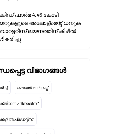
്കിഡ് ഫാർമ 4.46 കോടി
റുകളുടെ അലോട്ട്മെന്റ് ധനുക
ോറട്ടറീസ് ലയനത്തിന് കീഴിൽ
ീകരിച്ചു
ധപ്പെട്ട വിഭാഗങ്ങൾ
ച്ച്
ഷെയർ മാർക്കറ്റ്
യക്തിഗത ഫിനാൻസ്
്കറ്റ് അപ്‌ഡേറ്റ്സ്