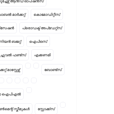
ൂച്ചേഴ്സ് ആൻഡ് ഓപ്ഷൻസ്
ോബൽ മാർക്കറ്റ്
കൊമോഡിറ്റീസ്
ക്‌സേഷൻ
പ്രൊഡക്ട് അപ്‌ഡേറ്റ്സ്
ിയൻ ബജറ്റ്
ഐപിഒസ്
ൂച്ചുവൽ ഫണ്ട്സ്
എക്കണമി
കറ്റ് മാസ്റ്റേഴ്സ്
ബോണ്ട്സ്
റ്റാ ഐപിഎൽ
മെന്റ് സ്കീമുകൾ
സ്റ്റോക്ക്‌സ്