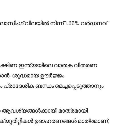
ലോസിംഗ് വിലയിൽ നിന്ന് 1.36% വർദ്ധനവ്
ദക്ഷിണ ഇന്ത്യയിലെ വാതക വിതരണ
താൻ, ശുദ്ധമായ ഊർജ്ജം
ം പ്രാദേശിക ബന്ധം മെച്ചപ്പെടുത്താനും
ആവശ്യങ്ങൾക്കായി മാത്രമായി
െക്യൂരിറ്റികൾ ഉദാഹരണങ്ങൾ മാത്രമാണ്,