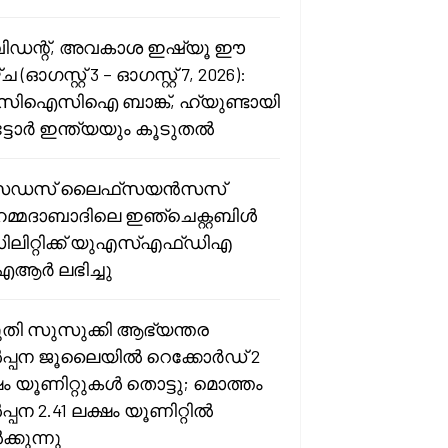
ിഡന്റ്, അവകാശ ഇഷ്യൂ ഈ
 (ഓഗസ്റ്റ് 3 – ഓഗസ്റ്റ് 7, 2026):
ഐസിഐ ബാങ്ക്, ഹ്യുണ്ടായി
്ടോർ ഇന്ത്യയും കൂടുതൽ
ഡസ് ലൈഫ്‌സയൻസസ്
്മദാബാദിലെ ഇഞ്ചെക്റ്റബിൾ
ലിറ്റിക്ക് യുഎസ്എഫ്ഡിഎ
ർ ലഭിച്ചു
ുതി സുസുക്കി ആഭ്യന്തര
പ്പന ജൂലൈയിൽ റെക്കോർഡ് 2
ഷം യൂണിറ്റുകൾ തൊട്ടു; മൊത്തം
്പന 2.41 ലക്ഷം യൂണിറ്റിൽ
്കുന്നു