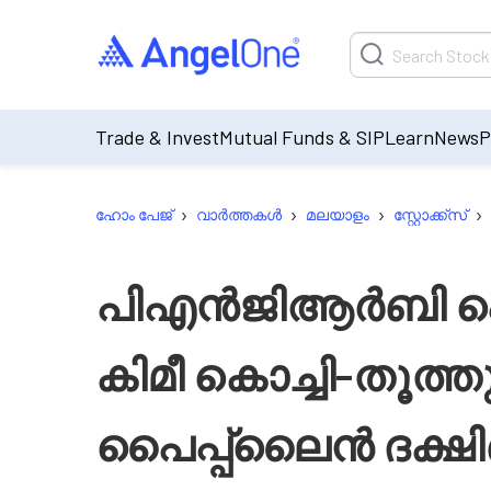
Trade & Invest
Mutual Funds & SIP
Learn
News
P
›
›
›
›
ഹോം പേജ്
വാർത്തകൾ
മലയാളം
സ്റ്റോക്ക്‌സ്
പി‌എൻ‌ജി‌ആർ‌ബി 
കിമീ കൊച്ചി-തൂത്ത
പൈപ്പ്‌ലൈൻ ദക്ഷ