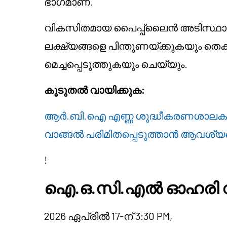
ഭാഗമാണ്.
വികസിതമായ പൈപ്പ്‌ലൈൻ അടിസ്ഥ
ലക്ഷ്യങ്ങളെ പിന്തുണയ്ക്കുകയും 
മെച്ചപ്പെടുത്തുകയും ചെയ്യും.
കൂടുതൽ വായിക്കുക:
ആർ.ബി.ഐ എണ്ണ ശുദ്ധീകരണശാലകളോ
വാങ്ങൽ പരിമിതപ്പെടുത്താൻ ആവശ്യപ്
!
ഐ.ഒ.സി.എൽ ഓഹരി വ
2026 ഏപ്രിൽ 17-ന് 3:30 PM,