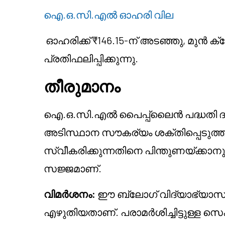
ഐ.ഒ.സി.എൽ ഓഹരി വില
ഓഹരിക്ക് ₹146.15-ന് അടഞ്ഞു, മുൻ ക്
പ്രതിഫലിപ്പിക്കുന്നു.
തീരുമാനം
ഐ.ഒ.സി.എൽ പൈപ്പ്‌ലൈൻ പദ്ധതി 
അടിസ്ഥാന സൗകര്യം ശക്തിപ്പെടുത്
സ്വീകരിക്കുന്നതിനെ പിന്തുണയ്ക്കാനു
സജ്ജമാണ്.
വിമർശനം:
ഈ ബ്ലോഗ് വിദ്യാഭ്യാസ 
എഴുതിയതാണ്. പരാമർശിച്ചിട്ടുള്ള സ