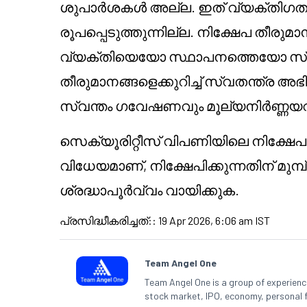
ശുപാർശകൾ അല്ല. ഇത് വ്യക്തിഗത
രൂപപ്പെടുത്തുന്നില്ല. നിക്ഷേപ തീരു
വ്യക്തിയെയോ സ്ഥാപനത്തെയോ സ്വാധീ
തീരുമാനങ്ങളെക്കുറിച്ച് സ്വതന്ത്ര അ
സ്വന്തം ഗവേഷണവും മൂല്യനിർണ്ണയ
സെക്യൂരിറ്റീസ് വിപണിയിലെ നിക്ഷേ
വിധേയമാണ്, നിക്ഷേപിക്കുന്നതിന് മുമ്പ
ശ്രദ്ധാപൂർവ്വം വായിക്കുക.
പ്രസിദ്ധീകരിച്ചത്:
:
19 Apr 2026, 6:06 am IST
Team Angel One
Team Angel One is a group of experienced
stock market, IPO, economy, personal 