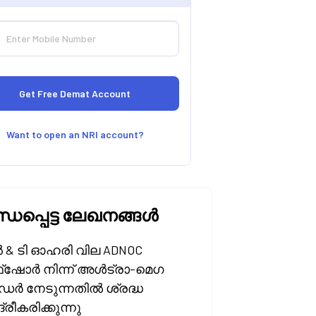
Want to open an NRI account?
്ധപ്പെട്ട ലേഖനങ്ങൾ
& ടി ഓഹരി വില ADNOC
‌ഷോർ നിന്ന് അൾട്രാ-മെഗ
ർ നേടുന്നതിൽ ശ്രദ്ധ
ദ്രീകരിക്കുന്നു