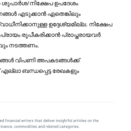
 ശുപാർശ/നിക്ഷേപ ഉപദേശം
മാനങ്ങൾ എടുക്കാൻ ഏതെങ്കിലും
നിക്കാനുള്ള ഉദ്ദേശ്യമില്ല. നിക്ഷേപ
ഭിപ്രായം രൂപീകരിക്കാൻ പ്രാപ്തരായവർ
വും നടത്തണം.
പങ്ങൾ വിപണി അപകടങ്ങൾക്ക്
് എല്ലാ ബന്ധപ്പെട്ട രേഖകളും
 financial writers that deliver insightful articles on the
finance, commodities and related categories.