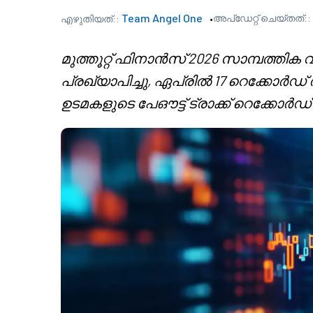
Team Angel One
അപ്‌ഡേറ്റ് ചെയ്തത്::
എഴുതിയത്::
മുത്തൂറ്റ് ഫിനാൻസ് 2026 സാമ്പത്തിക
പ്രഖ്യാപിച്ചു, ഏപ്രിൽ 17 റെക്കോർഡ്
ഉടമകളുടെ പേഔട്ട് ട്രാക്ക് റെക്കോർഡ് 