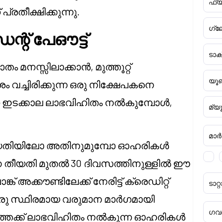
ഫ്യ
്രതീക്ഷിക്കുന്നു.
ഗ്ല
്റ് പേഔട്ട്
ടാ
 മനസ്സിലാക്കാൻ, മുത്തൂറ്റ്
യൂണ
്ചിരിക്കുന്ന ഒരു നിക്ഷേപകനെ
്ന ഇടക്കാല ലാഭവിഹിതം നൽകുമ്പോൾ,
മ്യ
മാർക്
 തീയതിയിലോ അതിനുമുമ്പോ ഓഹരികൾ
ാപന തീയതി മുതൽ 30 ദിവസത്തിനുള്ളിൽ ഈ
് അക്കൗണ്ടിലേക്ക് നേരിട്ട് ക്രെഡിറ്റ്
ടാ
ഒരു സ്ഥിരമായ വരുമാന മാർഗമായി
ഗവൺ
ാലത്തേക്ക് ലാഭവിഹിതം നൽകുന്ന ഓഹരികൾ