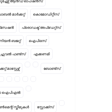
ൂച്ചേഴ്സ് ആൻഡ് ഓപ്ഷൻസ്
ോബൽ മാർക്കറ്റ്
കൊമോഡിറ്റീസ്
ക്‌സേഷൻ
പ്രൊഡക്ട് അപ്‌ഡേറ്റ്സ്
ിയൻ ബജറ്റ്
ഐപിഒസ്
ൂച്ചുവൽ ഫണ്ട്സ്
എക്കണമി
കറ്റ് മാസ്റ്റേഴ്സ്
ബോണ്ട്സ്
റ്റാ ഐപിഎൽ
മെന്റ് സ്കീമുകൾ
സ്റ്റോക്ക്‌സ്