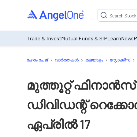
Suggestion will be p
Trade & Invest
Mutual Funds & SIP
Learn
News
P
›
›
›
›
ഹോം പേജ്
വാർത്തകൾ
മലയാളം
സ്റ്റോക്ക്‌സ്
മുത്തൂറ്റ് ഫിനാൻസ്
ഡിവിഡന്റ് റെക്ക
ഏപ്രിൽ 17