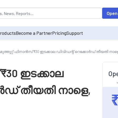
opulated by default on accessing the input field. On entering data int
Open
roducts
Become a Partner
Pricing
Support
മുത്തൂറ്റ് ഫിനാൻസ് ₹30 ഇടക്കാല ഡിവിഡന്റ് റെക്കോർഡ് തീയതി നാള
 ₹30 ഇടക്കാല
Ope
ോർഡ് തീയതി നാളെ,