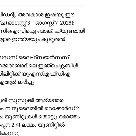
ിഡന്റ്, അവകാശ ഇഷ്യൂ ഈ
 (ഓഗസ്റ്റ് 3 – ഓഗസ്റ്റ് 7, 2026):
ഐസിഐ ബാങ്ക്, ഹ്യുണ്ടായി
്ടോർ ഇന്ത്യയും കൂടുതൽ
ഡസ് ലൈഫ്‌സയൻസസ്
്മദാബാദിലെ ഇഞ്ചെക്റ്റബിൾ
ലിറ്റിക്ക് യുഎസ്എഫ്ഡിഎ
ർ ലഭിച്ചു
ുതി സുസുക്കി ആഭ്യന്തര
പ്പന ജൂലൈയിൽ റെക്കോർഡ് 2
ഷം യൂണിറ്റുകൾ തൊട്ടു; മൊത്തം
്പന 2.41 ലക്ഷം യൂണിറ്റിൽ
്കുന്നു