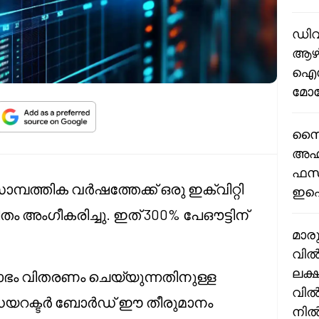
ഡിവ
ആഴ്ച
ഐസി
മോട
സൈ
അഹമ
ഫസി
മ്പത്തിക വർഷത്തേക്ക് ഒരു ഇക്വിറ്റി
ഇഐആ
ം അംഗീകരിച്ചു. ഇത് 300% പേഔട്ടിന്
മാര
വിൽ
ലക്
ലാഭം വിതരണം ചെയ്യുന്നതിനുള്ള
വിൽപ
യി ഡയറക്ടർ ബോർഡ് ഈ തീരുമാനം
നിൽക