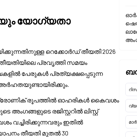
ഓർക
ിയും യോഗ്യതാ
ഷെയ
ലാബ
അംഗ
കുന്നതിനുള്ള റെക്കോർഡ് തീയതി 2026
 ഈ തീയതിയിലെ പ്രവൃത്തി സമയം
ബന്
ളിൽ പേരുകൾ പ്രത്യക്ഷപ്പെടുന്ന
 അർഹതയുണ്ടായിരിക്കും.
റിസർ
ലക്ട്രോണിക് രൂപത്തിൽ ഓഹരികൾ കൈവശം
വ്
െ അംഗങ്ങളുടെ രജിസ്റ്ററിൽ ലിസ്റ്റ്
ം വച്ചിരിക്കുന്നവരും ഇതിൽ
മാർക
രഖ്യാപനം തീയതി മുതൽ 30