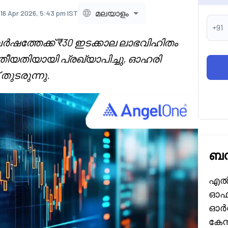
മലയാളം
16 Apr 2026, 5:43 pm IST
+91
 വർഷത്തേക്ക് ₹30 ഇടക്കാല ലാഭവിഹിതം
 തീയതിയായി പ്രഖ്യാപിച്ചു, ഓഹരി
തുടരുന്നു.
ബന
എൽ 
ഓഫ്
ഓർഡ
കേന്