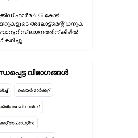
്കിഡ് ഫാർമ 4.46 കോടി
റുകളുടെ അലോട്ട്മെന്റ് ധനുക
ോറട്ടറീസ് ലയനത്തിന് കീഴിൽ
ീകരിച്ചു
ധപ്പെട്ട വിഭാഗങ്ങൾ
ച്ച്
ഷെയർ മാർക്കറ്റ്
യക്തിഗത ഫിനാൻസ്
്കറ്റ് അപ്‌ഡേറ്റ്സ്