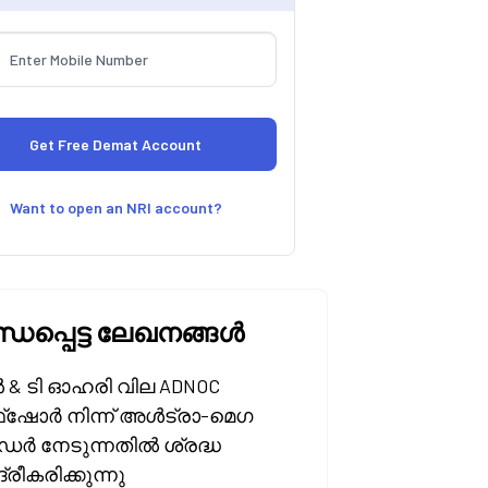
Want to open an NRI account?
്ധപ്പെട്ട ലേഖനങ്ങൾ
& ടി ഓഹരി വില ADNOC
‌ഷോർ നിന്ന് അൾട്രാ-മെഗ
ർ നേടുന്നതിൽ ശ്രദ്ധ
ദ്രീകരിക്കുന്നു