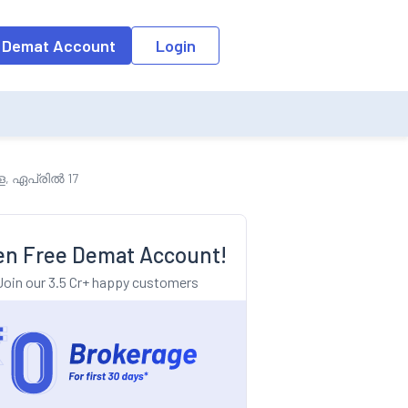
o the input field, the suggestion list will be updated as per the keyw
 Demat Account
Login
െ, ഏപ്രിൽ 17
n Free Demat Account!
Join our 3.5 Cr+ happy customers