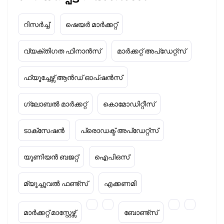
റിസർച്ച്
ഷെയർ മാർക്കറ്റ്
വ്യക്തിഗത ഫിനാൻസ്
മാർക്കറ്റ് അപ്‌ഡേറ്റ്സ്
ഫ്യൂച്ചേഴ്സ് ആൻഡ് ഓപ്ഷൻസ്
ഗ്ലോബൽ മാർക്കറ്റ്
കൊമോഡിറ്റീസ്
ടാക്‌സേഷൻ
പ്രൊഡക്ട് അപ്‌ഡേറ്റ്സ്
യൂണിയൻ ബജറ്റ്
ഐപിഒസ്
മ്യൂച്ചുവൽ ഫണ്ട്സ്
എക്കണമി
മാർക്കറ്റ് മാസ്റ്റേഴ്സ്
ബോണ്ട്സ്