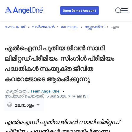
Open Demat Account
›
›
›
›
ഹോം പേജ്
വാർത്തകൾ
മലയാളം
സ്റ്റോക്ക്‌സ്
എൽഐസി പു
എൽഐസി പുതിയ ജീവൻ സാഥി
ലിമിറ്റഡ് പ്രീമിയം, സിംഗിൾ പ്രീമിയം
പദ്ധതികൾ സംയുക്ത ജീവിത
കവറേജോടെ ആരംഭിക്കുന്നു
എഴുതിയത്::
Team Angel One
അപ്‌ഡേറ്റ് ചെയ്തത്::
5 Jun 2026, 7:14 am IST
മലയാളം
എൽഐസി പുതിയ ജീവൻ സാഥി ലിമിറ്റഡ്
പ്രീമിയം പദ്ധതികൾ അവതരിപ്പിക്കുന്നു,