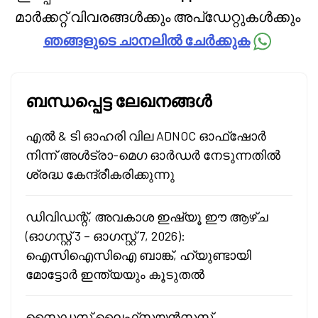
മാർക്കറ്റ് വിവരങ്ങൾക്കും അപ്‌ഡേറ്റുകൾക്കും
ഞങ്ങളുടെ ചാനലിൽ ചേർക്കുക
ബന്ധപ്പെട്ട ലേഖനങ്ങൾ
എൽ & ടി ഓഹരി വില ADNOC ഓഫ്‌ഷോർ
നിന്ന് അൾട്രാ-മെഗ ഓർഡർ നേടുന്നതിൽ
ശ്രദ്ധ കേന്ദ്രീകരിക്കുന്നു
ഡിവിഡന്റ്, അവകാശ ഇഷ്യൂ ഈ ആഴ്ച
(ഓഗസ്റ്റ് 3 – ഓഗസ്റ്റ് 7, 2026):
ഐസിഐസിഐ ബാങ്ക്, ഹ്യുണ്ടായി
മോട്ടോർ ഇന്ത്യയും കൂടുതൽ
സൈഡസ് ലൈഫ്‌സയൻസസ്