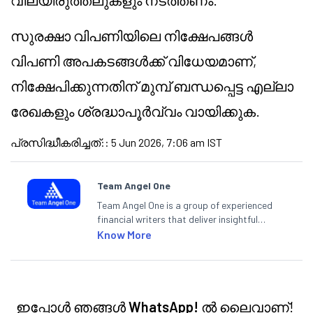
വിലയിരുത്തലുകളും നടത്തണം.
സുരക്ഷാ വിപണിയിലെ നിക്ഷേപങ്ങൾ
വിപണി അപകടങ്ങൾക്ക് വിധേയമാണ്,
നിക്ഷേപിക്കുന്നതിന് മുമ്പ് ബന്ധപ്പെട്ട എല്ലാ
രേഖകളും ശ്രദ്ധാപൂർവ്വം വായിക്കുക.
പ്രസിദ്ധീകരിച്ചത്:
:
5 Jun 2026, 7:06 am IST
Team Angel One
Team Angel One is a group of experienced
financial writers that deliver insightful
articles on the stock market, IPO, economy,
Know More
personal finance, commodities and related
categories.
ഇപ്പോൾ ഞങ്ങൾ
WhatsApp!
ൽ ലൈവാണ്!