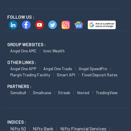
FOLLOW US :
GROUP WEBSITES :
Angel One AMC
Ionic Wealth
OTHER LINKS :
Angel One APP
Angel One Trade
Angel SpeedPro
Margin Trading Facility
Smart API
Fixed Deposit Rates
PARTNERS :
Sensibull
Smallcase
Streak
Vested
TradingView
INDICES :
Nifty 50
Nifty Bank
Nifty Financial Services