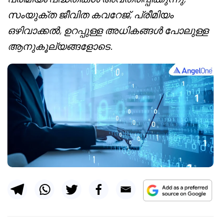
സംയുക്ത ജീവിത കവറേജ്, പ്രീമിയം
ഒഴിവാക്കൽ, ഉറപ്പുള്ള അധികങ്ങൾ പോലുള്ള
ആനുകൂല്യങ്ങളോടെ.