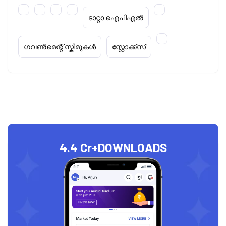
ടാറ്റാ ഐപിഎൽ
ഗവൺമെന്റ് സ്കീമുകൾ
സ്റ്റോക്ക്‌സ്
4.4 Cr+
DOWNLOADS