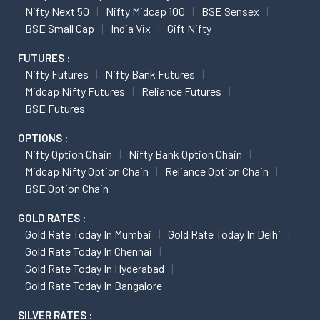
Nifty Next 50
Nifty Midcap 100
BSE Sensex
BSE Small Cap
India Vix
Gift Nifty
FUTURES :
Nifty Futures
Nifty Bank Futures
Midcap Nifty Futures
Reliance Futures
BSE Futures
OPTIONS :
Nifty Option Chain
Nifty Bank Option Chain
Midcap Nifty Option Chain
Reliance Option Chain
BSE Option Chain
GOLD RATES :
Gold Rate Today In Mumbai
Gold Rate Today In Delhi
Gold Rate Today In Chennai
Gold Rate Today In Hyderabad
Gold Rate Today In Bangalore
SILVER RATES :